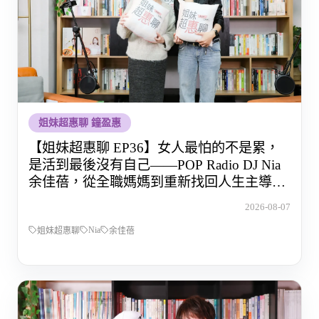
姐妹超惠聊 鐘盈惠
【姐妹超惠聊 EP36】女人最怕的不是累，
是活到最後沒有自己——POP Radio DJ Nia
余佳蓓，從全職媽媽到重新找回人生主導權
的那段路
2026-08-07
Nia
姐妹超惠聊
余佳蓓