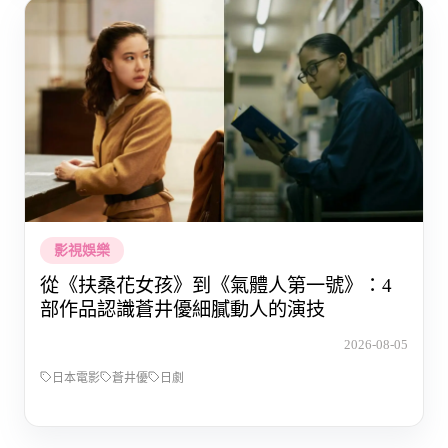
影視娛樂
從《扶桑花女孩》到《氣體人第一號》：4
部作品認識蒼井優細膩動人的演技
2026-08-05
日本電影
蒼井優
日劇