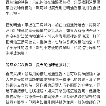
得精油的特性：只能夠溶在油跟酒精裡，只要找到這兩個
東西去稀釋精油，就可以很廣泛地把精油香氛運用在自己
生活裡。
控制精油，掌握在三滴以內，加在白酒進行混合，再倒如
沐浴缸裡就能享受簡單的香氛沐浴。如果沒有辦法帶酒，
也沒有辦法帶植物油時，可以拿咖啡廳裡的奶油球，打開
把精油直接滴進去，攪拌後，也能做香氛的精油泡浴。除
了全身性的泡澡，針對不方便的長輩時，也能進行局部的
泡手或泡腳。
悶熱昏沉沒食慾 夏天聞這味道就對了
夏天來講，最常用的精油是迷迭香，它可以提神醒腦，讓
人在夏天悶熱煩躁的環境裡達到一種淨化的效果。甚至在
熱到失去食慾時，迷迭香也是讓人清心開胃的好香氣，但
是不要把精油往嘴裡送，如果真想品嚐這種香氣，建議吃
食物就好。芳療是一個輔助療法，沒有辦法取代完整的傳
統西方醫學，但兩者如果能同時輔佐並用，就芳療師自己