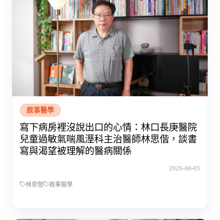
敘事醫學
寫下病房裡沒說出口的心情：林口長庚醫院
兒童過敏氣喘風溼科主治醫師林思偕，談書
寫與渴望被理解的醫病關係
2026-08-05
林思偕
敘事醫學