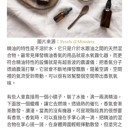
圖片來源：
Pexels @Monstera
精油的特性是不溶於水，它只是介於水跟油之間的天然混
合物。最常見揮發精油香氣的用品就是水氧霧化器，而更
符合精油特性的設備就是有超音波的震盪儀：把香氣分子
透過震蕩打擊，它就會不斷地揮發飄散，隨著空調、空間
裡的氣流受到帶動，可以很有效幫整個空間帶出香氛氣
味。
有些人會直接用一個小碟子，裝了水後，滴一兩滴精油，
下面放一個蠟燭，讓它去燃燒。透過熱的催化，香氣會漸
漸散發、瀰漫。當真的沒有機器，可是現階段真的很想要
有香氛、香氣時，可以直接在手掌心滴一滴，把精油的混
合物在掌心搓一搓，在身體周圍輕輕揮動散發，但塗完之