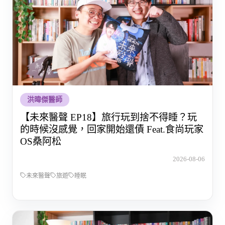
洪暐傑醫師
【未來醫聲 EP18】旅行玩到捨不得睡？玩
的時候沒感覺，回家開始還債 Feat.食尚玩家
OS桑阿松
2026-08-06
未來醫聲
旅遊
睡眠