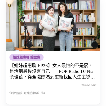
姐妹超惠聊 鐘盈惠
【姐妹超惠聊 EP36】女人最怕的不是累，
是活到最後沒有自己——POP Radio DJ Nia
余佳蓓，從全職媽媽到重新找回人生主導權
的那段路
2026-08-07
Nia
余佳蓓
姐妹超惠聊