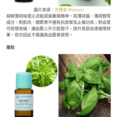
圖片來源：
芳療家
/
Pinterest
胡椒薄荷味道沁涼能提振萎靡精神，其薄荷腦、薄荷醇等
成分，對肌肉、關節骨不適有抗痙攣及止痛功效；對血管
可促使收縮，讓血壓上升引起發汗，提升局部血液循環效
果，但也因此不建議高血壓者使用。
羅勒