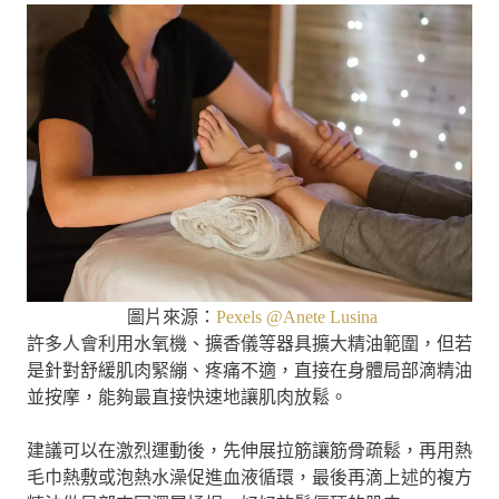
圖片來源：
Pexels @Anete Lusina
許多人會利用水氧機、擴香儀等器具擴大精油範圍，但若
是針對舒緩肌肉緊繃、疼痛不適，直接在身體局部滴精油
並按摩，能夠最直接快速地讓肌肉放鬆。
建議可以在激烈運動後，先伸展拉筋讓筋骨疏鬆，再用熱
毛巾熱敷或泡熱水澡促進血液循環，最後再滴上述的複方