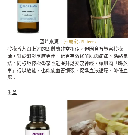
圖片來源：
芳療家
/
Pinterest
檸檬香茅跟上述的馬鬱蘭非常相似，但因含有豐富檸檬
烯，對於消炎反應更佳，能更有效緩解肌肉痠痛、活絡氣
結。同樣地檸檬香茅也能提升副交感神經，讓肌肉「踩煞
車」得以放鬆，也能使血管擴張，促進血液循環、降低血
壓。
生薑