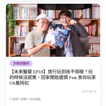
洪暐傑醫師
【未來醫聲 EP18】旅行玩到捨不得睡？玩
的時候沒感覺，回家開始還債 Feat.食尚玩家
OS桑阿松
2026-08-06
旅遊
睡眠
未來醫聲