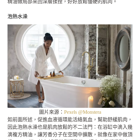
精油做局部來回深層揉捏，好好放鬆僵硬的肌肉。
泡熱水澡
圖片來源：
Pexels @Monstera
如前面所述，促進血液循環能活絡氣血，幫助舒緩肌肉，
因此泡熱水澡也是肌肉放鬆的不二法門：在浴缸中滴入幾
滴複方精油，讓芳香分子在空間中擴散，就像在家中做頂