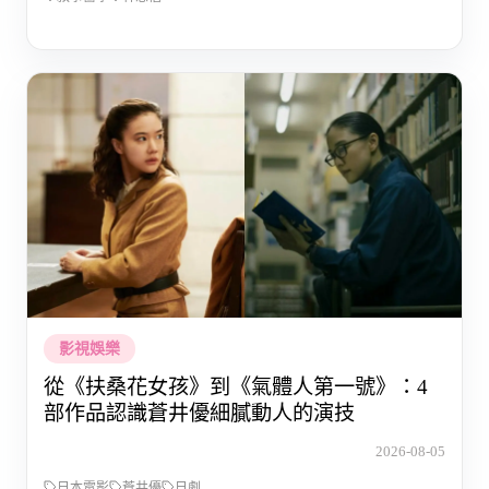
影視娛樂
從《扶桑花女孩》到《氣體人第一號》：4
部作品認識蒼井優細膩動人的演技
2026-08-05
日本電影
蒼井優
日劇