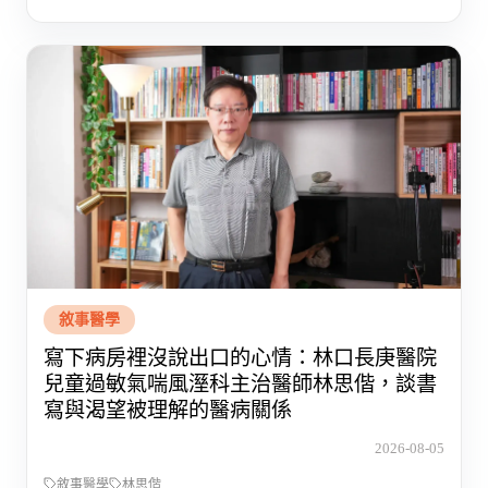
敘事醫學
寫下病房裡沒說出口的心情：林口長庚醫院
兒童過敏氣喘風溼科主治醫師林思偕，談書
寫與渴望被理解的醫病關係
2026-08-05
敘事醫學
林思偕