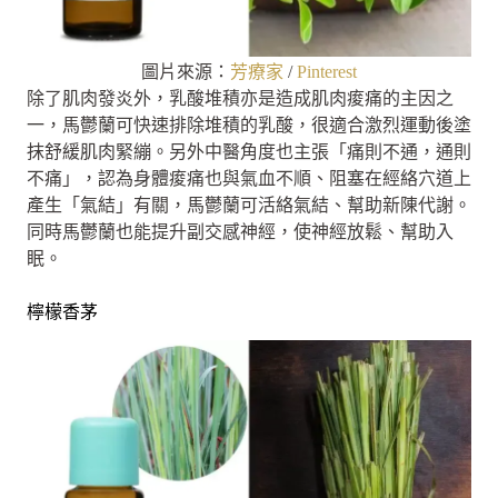
圖片來源：
芳療家
/
Pinterest
除了肌肉發炎外，乳酸堆積亦是造成肌肉痠痛的主因之
一，馬鬱蘭可快速排除堆積的乳酸，很適合激烈運動後塗
抹舒緩肌肉緊繃。另外中醫角度也主張「痛則不通，通則
不痛」，認為身體痠痛也與氣血不順、阻塞在經絡穴道上
產生「氣結」有關，馬鬱蘭可活絡氣結、幫助新陳代謝。
同時馬鬱蘭也能提升副交感神經，使神經放鬆、幫助入
眠。
檸檬香茅