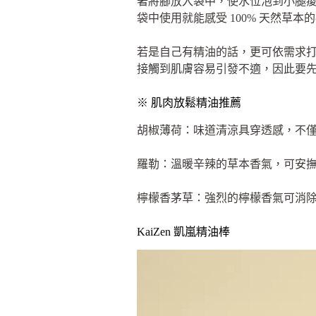
著將腳放入袋中，使水位泡到小腿痠
袋中使用就能感受 100% 天然草本
若是自己有精油的話，更可依需求打造
接觸到肌膚容易引發不適，因此要先
※ 肌肉放鬆精油推薦
胡椒薄荷：味道清涼具穿透感，不
羅勒：溫暖辛辣的草本香氣，可安
檸檬香茅草：強烈的檸檬香氣可消
KaiZen 凱嵐精油棒