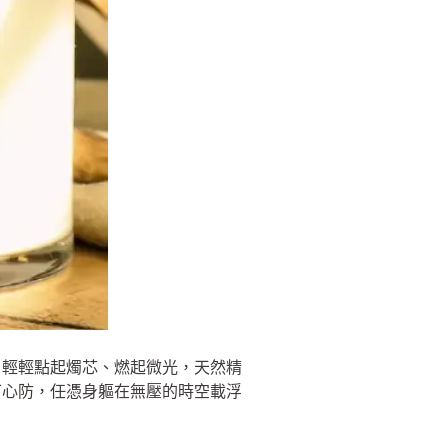
，輕輕點起燭芯、燃起微光，天然精
下心防，任憑身軀在無壓的時空載浮