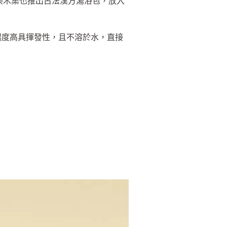
。樂木集也推出古法漢方湯浴包，放入
身濃度高具揮發性，且不溶於水，直接