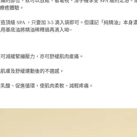
痛的部位，就可以放鬆、看電視、滑手機享受 SPA 級的足浴
的療癒體驗。
頂級 SPA ，只要加 3-5 滴入袋即可。但謹記「純精油」本
用基底油將精油稀釋過再滴入呦~
僅可減緩緊繃壓力，亦可舒緩肌肉痠痛。
撫肌膚及舒緩運動後的不適感。
除乳酸、促進循環，使肌肉柔軟、減輕疼痛。