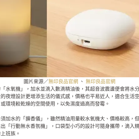
圖片來源／
無印良品官網
、
無印良品官網
的「水氧機」，加水並滴入數滴精油後，其超音波震盪便會將水
黃的夜燈設計更增添生活的儀式感，價格也平易近人，適合生活
，或環境較乾燥的空間使用，以免濕度過高而發霉。
毋須加水的「擴香儀」，雖然精油用量較水氧機大、價格較高，
推出「行動無水香氛機」，口袋型小巧的設計可隨身攜帶，滴入
的上班族。