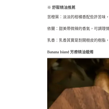
※ 舒壓精油推薦
苦橙葉：淡淡的柑橘香配些許苦味
依蘭：甜美帶微辣的香氣，可調理
乳香：乳香其實是割開樹皮的樹脂
Banana Island 芳療精油蠟燭