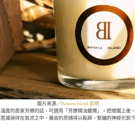
圖片來源／
Banana Island 官網
具溫度的居家芳療的話，可選用「芳療精油蠟燭」。把燈關上後
讓意識徜徉在氣流之中，雜沓的思緒得以鬆綁，緊繃的神經也卸