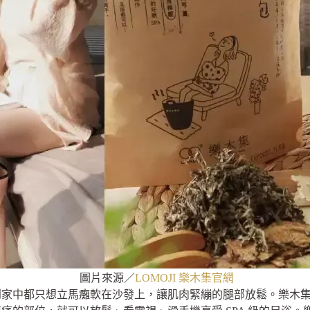
圖片來源／
LOMOJI 樂木集官網
到家中都只想立馬癱軟在沙發上，讓肌肉緊繃的腿部放鬆。樂木