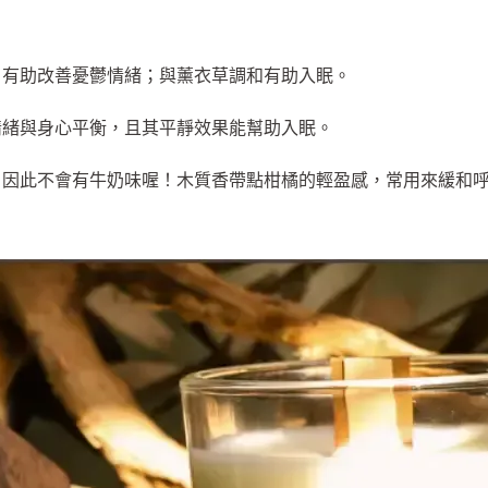
，有助改善憂鬱情緒；與薰衣草調和有助入眠。
情緒與身心平衡，且其平靜效果能幫助入眠。
，因此不會有牛奶味喔！木質香帶點柑橘的輕盈感，常用來緩和