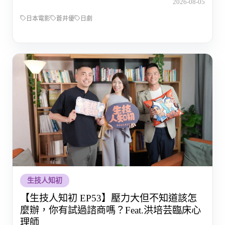
2026-08-05
日本電影
蒼井優
日劇
生技人知初
【生技人知初 EP53】壓力大但不知道該怎
麼辦，你有試過諮商嗎？Feat.洪培芸臨床心
理師