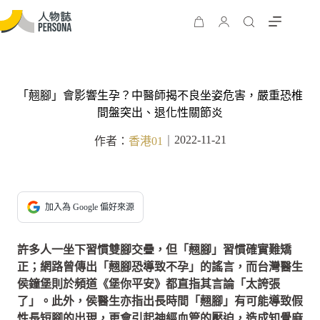
「翹腳」會影響生孕？中醫師揭不良坐姿危害，嚴重恐椎
間盤突出、退化性關節炎
2022-11-21
作者：
香港01
｜
加入為 Google 偏好來源
許多人一坐下習慣雙腳交疊，但「翹腳」習慣確實難矯
正；網路曾傳出「翹腳恐導致不孕」的謠言，而台灣醫生
侯鐘堡則於頻道《堡你平安》都直指其言論「太誇張
了」。此外，侯醫生亦指出長時間「翹腳」有可能導致假
性長短腳的出現，更會引起神經血管的壓迫，造成知覺麻