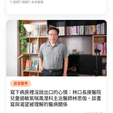
旅遊
睡眠
未來醫聲
敘事醫學
寫下病房裡沒說出口的心情：林口長庚醫院
兒童過敏氣喘風溼科主治醫師林思偕，談書
寫與渴望被理解的醫病關係