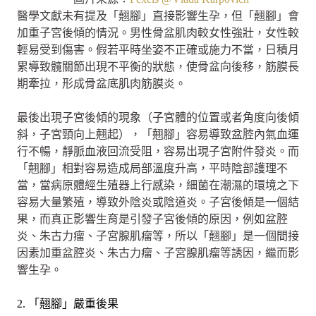
醫學文獻未有提及「翹腳」直接影響生孕，但「翹腳」會
加重子宮後傾的情況。男性骨盆肌肉較女性強壯，女性較
輕易受到傷害。假若平時坐姿不正確或施力不當，日積月
累導致髖關節出現不平衡的狀態，使骨盆向後移，筋膜長
期牽拉，形成骨盆底肌肉筋膜炎。
最後出現子宮後傾的現象（子宮體的位置或者角度向後傾
斜，子宮頸向上翹起），「翹腳」容易導致盆腔內氣血運
行不暢，靜脈血液回流受阻，容易出現子宮附件發炎。而
「翹腳」相對容易造成局部溫度升高，平時陰部護理不
當，當病原體經生殖器上行感染，細菌在潮濕的環境之下
容易大量繁殖，導致外陰炎或陰道炎。子宮後傾是一個結
果，而真正影響生育是引發子宮後傾的原因，例如盆腔
炎、朱古力瘤、子宮腺肌瘤等，所以「翹腳」是一個間接
因素加重盆腔炎、朱古力瘤、子宮腺肌瘤等誘因，繼而影
響生孕。
2. 「翹腳」嚴重後果