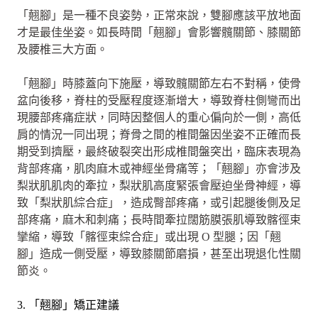
「翹腳」是一種不良姿勢，正常來說，雙腳應該平放地面
才是最佳坐姿。如長時間「翹腳」會影響髖關節、膝關節
及腰椎三大方面。
「翹腳」時膝蓋向下施壓，導致髖關節左右不對稱，使骨
盆向後移，脊柱的受壓程度逐漸增大，導致脊柱側彎而出
現腰部疼痛症狀，同時因整個人的重心偏向於一側，高低
肩的情況一同出現；脊骨之間的椎間盤因坐姿不正確而長
期受到擠壓，最終破裂突出形成椎間盤突出，臨床表現為
背部疼痛，肌肉麻木或神經坐骨痛等；「翹腳」亦會涉及
梨狀肌肌肉的牽拉，梨狀肌高度緊張會壓迫坐骨神經，導
致「梨狀肌綜合症」，造成臀部疼痛，或引起腿後側及足
部疼痛，麻木和刺痛；長時間牽拉闊筋膜張肌導致髂徑束
攣縮，導致「髂徑束綜合症」或出現 O 型腿；因「翹
腳」造成一側受壓，導致膝關節磨損，甚至出現退化性關
節炎。
3. 「翹腳」矯正建議