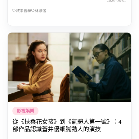
2026-08-05
敘事醫學
林思偕
影視娛樂
從《扶桑花女孩》到《氣體人第一號》：4
部作品認識蒼井優細膩動人的演技