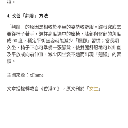
拉。
4. 改善「翹腳」方法
「翹腳」的原因是相較於平坐的姿勢較舒服。歸根究底需
要從椅子著手，選擇高度適中的座椅，膝部與臀部的角度
成 90 度，穩定平衡坐姿就能減少「翹腳」習慣；當長期
久坐，椅子下亦可準備一張腳凳，使雙腿舒服地可以伸直
及平放或向前伸直，減少因坐姿不適而出現「翹腳」的習
慣。
主圖來源：xFrame
文章授權轉載自《香港01》，原文刊於「
女生
」