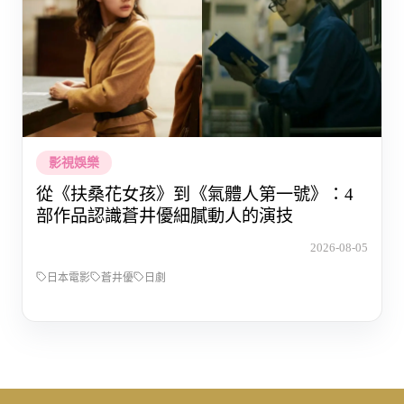
影視娛樂
從《扶桑花女孩》到《氣體人第一號》：4
部作品認識蒼井優細膩動人的演技
2026-08-05
日本電影
蒼井優
日劇