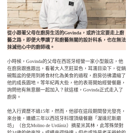
從小跟著父母在廚房生活的Govinda，或許注定要走上廚
藝之路，即便大學讀了和廚藝無關的設計科系，也在無法
抹滅他心中的廚師魂。
小時候，Govinda的父母在西班牙經營一家小型飯店，他
在廚房跟進跟出，看著大人烹飪菜色，耳濡目染下，從鍋
碗瓢盆的使用到將食材化為美食的過程，廚房彷彿濃縮了
他的成長園地。等年紀再大些，他的表哥開始經營餐廳，
詢問他有無意願一起加入？就這樣，Govinda正式走入了
廚房。
他入行資歷不過15年，然而，他卻在這段期間發光發亮，
來台後，連續三年以西班牙料理頂級餐廳「渥達尼斯磨
坊」（台北Molino de Urdániz）摘星米其林，此等殊榮對
於34歲的他來說，成績來得快速，但也或許是老天爺給的