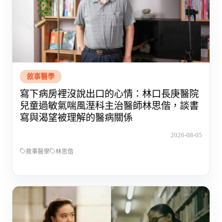
敘事醫學
寫下病房裡沒說出口的心情：林口長庚醫院
兒童過敏氣喘風溼科主治醫師林思偕，談書
寫與渴望被理解的醫病關係
2026-08-05
敘事醫學
林思偕