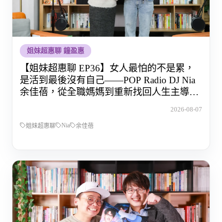
姐妹超惠聊 鐘盈惠
【姐妹超惠聊 EP36】女人最怕的不是累，
是活到最後沒有自己——POP Radio DJ Nia
余佳蓓，從全職媽媽到重新找回人生主導權
的那段路
2026-08-07
Nia
姐妹超惠聊
余佳蓓