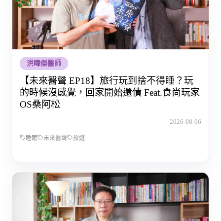
洪暐傑醫師
【未來醫聲 EP18】旅行玩到捨不得睡？玩
的時候沒感覺，回家開始還債 Feat.食尚玩家
OS桑阿松
2026-08-06
睡眠
未來醫聲
旅遊