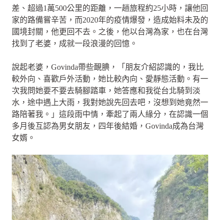
差、超過1萬500公里的距離，一趟旅程約25小時，讓他回
家的路備嘗辛苦，而2020年的疫情爆發，造成始料未及的
國境封關，他更回不去。之後，他以台灣為家，也在台灣
找到了老婆，成就一段浪漫的回憶。
說起老婆，Govinda帶些靦腆，「朋友介紹認識的，我比
較外向、喜歡戶外活動，她比較內向、愛靜態活動。有一
次我問她要不要去騎腳踏車，她答應和我從台北騎到淡
水，途中遇上大雨，我對她說先回去吧，沒想到她竟然一
路陪著我。」這段雨中情，牽起了兩人緣分，在認識一個
多月後互認為男女朋友，四年後結婚，Govinda成為台灣
女婿。