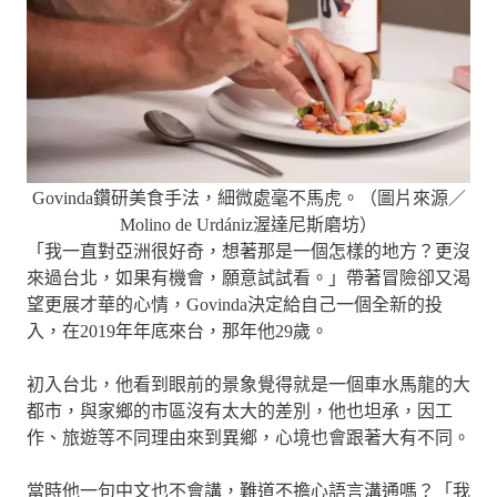
Govinda鑽研美食手法，細微處毫不馬虎。（圖片來源／
Molino de Urdániz渥達尼斯磨坊）
「我一直對亞洲很好奇，想著那是一個怎樣的地方？更沒
來過台北，如果有機會，願意試試看。」帶著冒險卻又渴
望更展才華的心情，Govinda決定給自己一個全新的投
入，在2019年年底來台，那年他29歲。
初入台北，他看到眼前的景象覺得就是一個車水馬龍的大
都市，與家鄉的市區沒有太大的差別，他也坦承，因工
作、旅遊等不同理由來到異鄉，心境也會跟著大有不同。
當時他一句中文也不會講，難道不擔心語言溝通嗎？「我