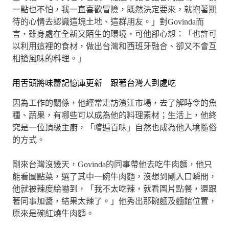
一點也不怕，我一直喜歡冒險，既然決定要來，就抱著期
待的心情去認識這塊土地、這群朋友。」對Govinda而
言，雖身處在全新又陌生的環境，可他卻心想：「也許可
以利用這裡的食材，做出台灣和西班牙融合、卻又不會互
相搶風味的料理。」
用舌頭將味蕾記憶庫更新 跟著台灣人到處吃
因為工作的關係，他經常走訪濱江市場，去了解時令的魚
種、蔬果，有哪些可以成為他的料理素材；生活上，他終
究是一位頂級主廚，「嚐遍百味」自然也成為他入境隨俗
的方式。
剛來台灣沒幾天，Govinda的同事帶他去吃牛肉麵，他只
能看圖點菜，選了其中一碗牛肉麵，沒想到剛入口瞬間，
他就被辣度給嚇到，「我不太吃辣，就看圖片點餐，還跟
著同事加醬，結果太辣了。」他秀出那碗麵及麵館位置，
原來是碗紅燒牛肉麵。