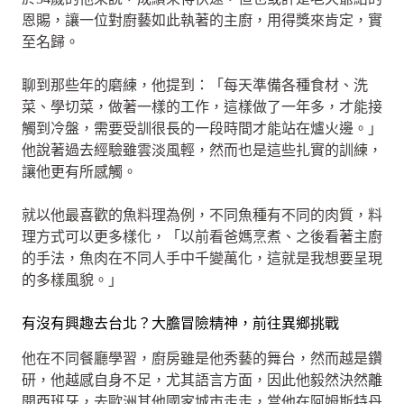
恩賜，讓一位對廚藝如此執著的主廚，用得獎來肯定，實
至名歸。
聊到那些年的磨練，他提到：「每天準備各種食材、洗
菜、學切菜，做著一樣的工作，這樣做了一年多，才能接
觸到冷盤，需要受訓很長的一段時間才能站在爐火邊。」
他說著過去經驗雖雲淡風輕，然而也是這些扎實的訓練，
讓他更有所感觸。
就以他最喜歡的魚料理為例，不同魚種有不同的肉質，料
理方式可以更多樣化，「以前看爸媽烹煮、之後看著主廚
的手法，魚肉在不同人手中千變萬化，這就是我想要呈現
的多樣風貌。」
有沒有興趣去台北？大膽冒險精神，前往異鄉挑戰
他在不同餐廳學習，廚房雖是他秀藝的舞台，然而越是鑽
研，他越感自身不足，尤其語言方面，因此他毅然決然離
開西班牙，去歐洲其他國家城市走走，當他在阿姆斯特丹