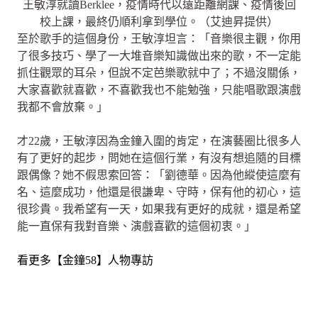
王敏淳就讀Berklee，疫情時代以遠距離網課、疫情後回
校上課，最終仍順利拿到學位。（艾迪昇提供）
至於歌手的這個身份，王敏淳坦言：「音樂很主觀，你用
了很多技巧、學了一大堆音樂知識做出來的歌，不一定能
抓住觀眾的耳朵，但說不定芭樂歌就中了；不過沒關係，
大家喜歡就喜歡，不喜歡我也不能勉強，只能唱歌跟演戲
我都不會放棄。」
才22歲，王敏淳因為金鐘入圍的肯定，在演藝圈比很多人
有了更好的起步，問她在這個行業，有沒有想追隨的目標
跟偶像？她不假思索回答：「劉德華。因為他縱使這麼有
名、這麼成功，他還是很謙卑、守時，保有他的初心，這
很珍貴。我希望有一天，如果我有更好的成就，還是希望
能一直保有我對音樂、演戲喜歡的這個初衷。」
看更多【金鐘58】人物專訪