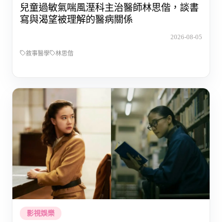
兒童過敏氣喘風溼科主治醫師林思偕，談書
寫與渴望被理解的醫病關係
2026-08-05
敘事醫學
林思偕
影視娛樂