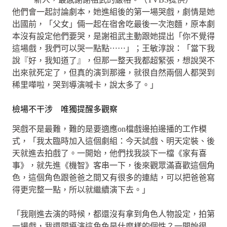
他們會一起討論劇本，她進組後的第一場哭戲，劇情是她
出國前，「父女」倆一起在宿舍吃最後一次泡麵，原本劇
本沒有設定他們要哭，是謝祖武主動跟她提出「你不覺得
這場戲，我們可以哭一點點⋯⋯」；王敏淳說：「當下我
說『好，我知道了』，但那一整天我都超緊張，想說哭不
出來就死定了，但真的演到那邊，就很自然兩個人都哭到
稀里嘩啦，哭到導演喊卡，說太多了。」
檢場不干涉 唯獨提醒多觀察
哭戲不是最難，難的是要適應on檔戲邊拍邊播的工作模
式，「我太臨時加入這個劇組：今天試戲、明天定裝、後
天就進去拍戲了。一開始，他們找我談下一檔《家有喜
事》，就先進《機智》客串一下，後來觀眾滿喜歡這個角
色，這個角色跟爸爸之間又有很多的連結，可以把爸爸寫
得更完整一點，所以就繼續演下去。」
「我剛進去演的時候，都還沒有拿到角色人物設定，拍第
一場戲，我還問導演這角色是什麼樣的個性？一開始很