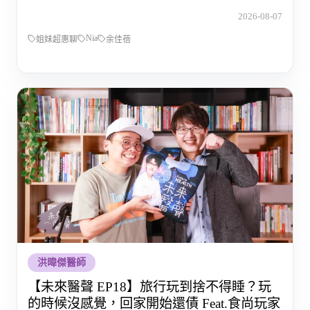
的那段路
2026-08-07
Nia
姐妹超惠聊
余佳蓓
洪暐傑醫師
【未來醫聲 EP18】旅行玩到捨不得睡？玩
的時候沒感覺，回家開始還債 Feat.食尚玩家