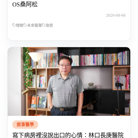
OS桑阿松
2026-08-06
睡眠
未來醫聲
旅遊
敘事醫學
寫下病房裡沒說出口的心情：林口長庚醫院