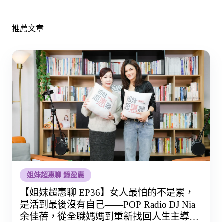
推薦文章
姐妹超惠聊 鐘盈惠
【姐妹超惠聊 EP36】女人最怕的不是累，
是活到最後沒有自己——POP Radio DJ Nia
余佳蓓，從全職媽媽到重新找回人生主導權