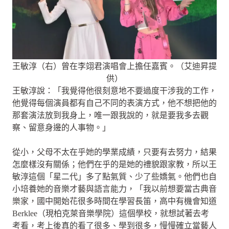
王敏淳（右）曾在李翊君演唱會上擔任嘉賓。（艾迪昇提
供）
王敏淳說：「我覺得他很刻意地不要過度干涉我的工作，
他覺得每個演員都有自己不同的表演方式，他不想把他的
那套演法放到我身上，唯一跟我說的，就是要我多去觀
察、留意身邊的人事物。」
從小，父母不太在乎她的學業成績，只要有去努力，結果
怎麼樣沒有關係；他們在乎的是她的禮貌跟家教，所以王
敏淳這個「星二代」多了點氣質、少了些嬌氣。他們也自
小培養她的音樂才藝與語言能力，「我以前想要當古典音
樂家，國中開始花很多時間在學習長笛，高中有機會知道
Berklee（現柏克萊音樂學院）這個學校，就想試著去考
考看，考上後真的看了很多、學到很多，慢慢確立當藝人