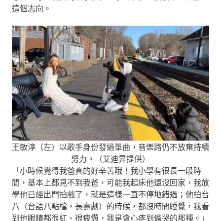
這個志向。
王敏淳（左）以歌手身份發過單曲，音樂路仍不放棄持續
努力。（艾迪昇提供）
「小時候覺得我爸真的好辛苦哦！我小學有很長一段時
間，基本上都見不到我爸，可能我起床他還沒回家，我放
學他已經出門拍戲了，就是這樣一直不停地錯過；他拍台
八（台語八點檔，長壽劇）的時候，都沒時間睡覺，我看
到他眼睛都很紅、很疲憊，我是會心疼到偷哭的那種。」