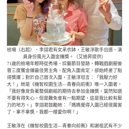
檢場（右起）、李翊君有女承衣缽，王敏淳歌手出道、演
員身份風光入圍金鐘獎。（艾迪昇提供）
71歲的檢場年輕時從秀場、綜藝節目發跡，轉戰戲劇圈後
曾三度獲金鐘最佳男主角、配角入圍肯定，卻始終差了點
得獎運；對於自己首次入圍，王敏淳坦言：「我壓力好
大！」她是《機智校園生活—青春向前衝》唯一入圍者，
「我好像背負著整個劇組的期待去參加金鐘獎，當然知道
不要有得失心，但是難免會有一點期望，這是我比較有壓
力的地方。」李翊君鼓勵她：「媽媽覺得入圍已經很厲害
了，拿不拿獎，我都一樣愛你啊！」
王敏淳在《機智校園生活—青春向前衝》和謝祖武有不少