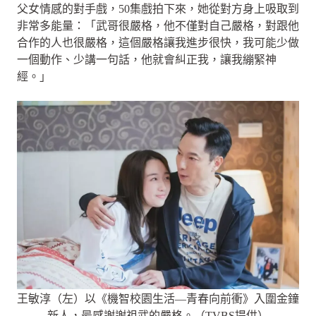
父女情感的對手戲，50集戲拍下來，她從對方身上吸取到
非常多能量：「武哥很嚴格，他不僅對自己嚴格，對跟他
合作的人也很嚴格，這個嚴格讓我進步很快，我可能少做
一個動作、少講一句話，他就會糾正我，讓我繃緊神
經。」
王敏淳（左）以《機智校園生活—青春向前衝》入圍金鐘
新人，最感謝謝祖武的嚴格。（TVBS提供）