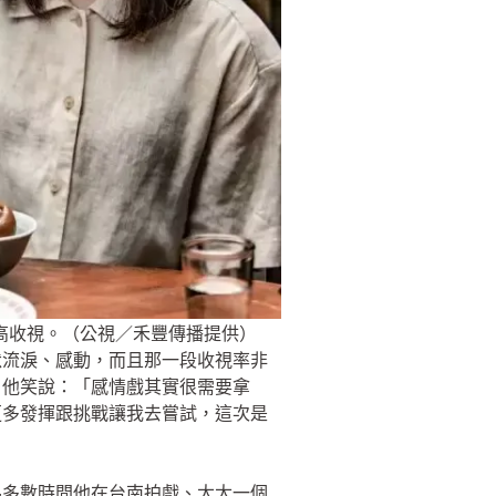
高收視。（公視／禾豐傳播提供）
默流淚、感動，而且那一段收視率非
，他笑說：「感情戲其實很需要拿
更多發揮跟挑戰讓我去嘗試，這次是
為多數時間他在台南拍戲、太太一個