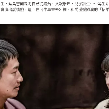
人生，蔡昌憲則是將自己從結婚、父親離世，兒子誕生⋯⋯等生
機會演出感情戲，這回在《牛車來去》裡，和喬湲媛飾演的「招