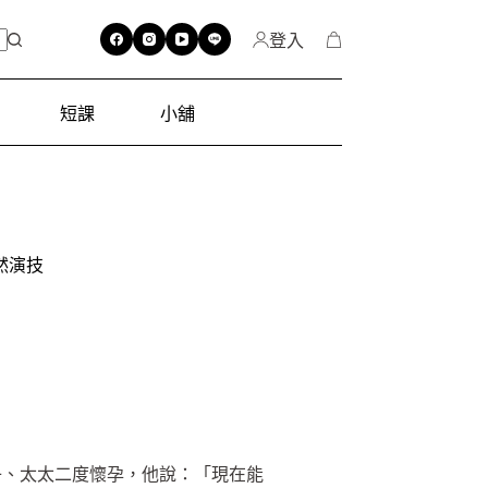
登入
短課
小舖
然演技
子、太太二度懷孕，他說：「現在能