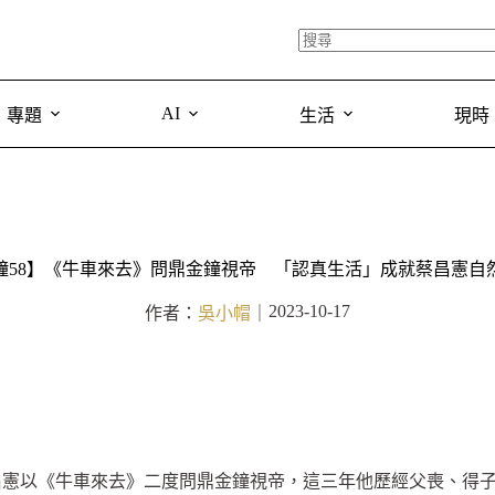
AI
專題
生活
現時
鐘58】《牛車來去》問鼎金鐘視帝 「認真生活」成就蔡昌憲自
2023-10-17
作者：
吳小帽
｜
昌憲以《牛車來去》二度問鼎金鐘視帝，這三年他歷經父喪、得