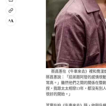
A
A
蔡昌憲在《牛車來去》裡和喬湲
蔡昌憲說：「招弟跟阿發的感情很
常高。」雖然他們之間的關係在整
捏，我跟太太相戀13年，都沒有別
很好的開始。」
其實在拍《牛車來去》時，他剛升