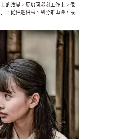
活上的改變，反芻回戲劇工作上。像
弟」，從相遇相戀、到分離重逢，最