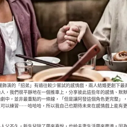
媛飾演的「招弟」有過往較少嘗試的感情戲，兩人結婚更創下最
動人，我們很平靜地在一個推車上，分享彼此這些年的感情、默
齣劇中，並非最重點的一條線，「但是讓阿發這個角色更完整」
人可以練習⋯⋯哈哈哈，所以我自己也期待未來在感情戲上能有
格人父不久，新生兒除了帶來喜悅，也給夫妻生活帶來震盪。因