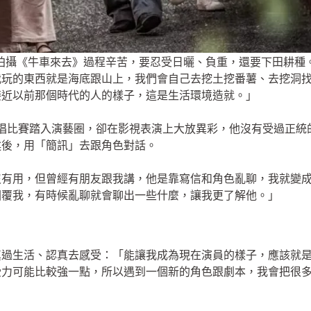
拍攝《牛車來去》過程辛苦，要忍受日曬、負重，還要下田耕種
我玩的東西就是海底跟山上，我們會自己去挖土挖番薯、去挖洞
接近以前那個時代的人的樣子，這是生活環境造就。」
》歌唱比賽踏入演藝圈，卻在影視表演上大放異彩，他沒有受過正
述後，用「簡訊」去跟角色對話。
沒有用，但曾經有朋友跟我講，他是靠寫信和角色亂聊，我就變
回覆我，有時候亂聊就會聊出一些什麼，讓我更了解他。」
真過生活、認真去感受：「能讓我成為現在演員的樣子，應該就
受力可能比較強一點，所以遇到一個新的角色跟劇本，我會把很