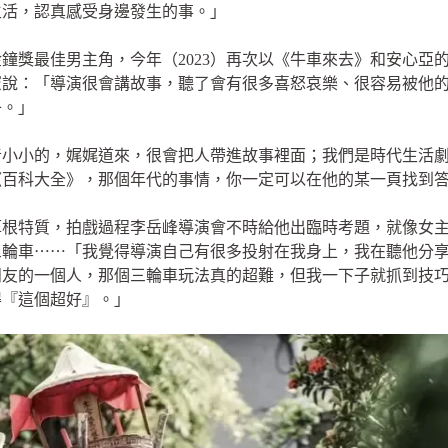
生活，認真感受身邊發生的事。」
逐金鐘獎最佳男主角，今年（2023）再次以《牛車來去》和安心
憲說：「導演很會講故事，聽了會有很多喜怒哀樂、很容易被他
子。」
音小小的，娓娓道來，很會把人帶進故事裡面；我們是時代生活
《百科大全》，那個年代的事情，你一定可以在他的某一頁找到
草根特質，拍戲過程李岳峰導演會不時給他出臨時考題，就像女
三輪車⋯⋯「我覺得導演自己有很多投射在我身上，我在聽他分
朋友的一個人，那個三輪車玩法真的超難，但我一下子就抓到技
得『這個超好』。」