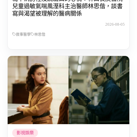
兒童過敏氣喘風溼科主治醫師林思偕，談書
寫與渴望被理解的醫病關係
2026-08-05
敘事醫學
林思偕
影視娛樂