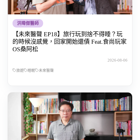
洪暐傑醫師
【未來醫聲 EP18】旅行玩到捨不得睡？玩
的時候沒感覺，回家開始還債 Feat.食尚玩家
OS桑阿松
2026-08-06
旅遊
睡眠
未來醫聲