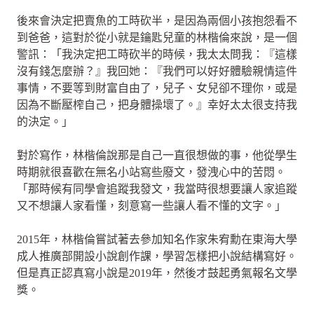
後來會決定把賣魚的工時砍半，是因為兩個小孩抱怨看不
到爸爸，這對於從小就是鑰匙兒童的林楷倫來說，是一個
警訊：「我決定把工時砍半的時候，我太太問我：『這樣
沒有錢怎麼辦？』我回她：『我們可以好好體驗親情這件
事情，不要等到財富自由了，兒子、女兒卻不理你，或是
因為不斷壓榨自己，把身體操壞了。』幸好太太很支持我
的決定。」
對於寫作，林楷倫說那是自己一直很想做的事，他從學生
時期就很喜歡在無名小站寫些廢文，發洩心中的苦悶。
「那時候有同學會追蹤我發文，我當時很想要讓人家追蹤
又不想讓人家看懂，刻意寫一些讓人看不懂的文字。」
2015年，林楷倫嘗試著去參加知名作家朱宥勳在東海大學
成人推廣部開設小說創作課，學習怎樣把小說結構寫好。
但是真正認真寫小說是2019年，然後才鼓起勇氣報名文學
獎。