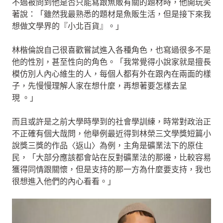
不過被問到他是否只能寫跟魚販有關的題材時，他開玩笑
著說：「雖然我最熟悉的題材是魚販生活，但是接下來我
想做文學界的『小北百貨』。」
林楷倫說自己很喜歡嘗試進入各種角色，也寫過很多不是
他的性別，甚至性向的角色。「我常覺得小說家就是擅長
模仿別人內心維生的人，每個人都有外在跟內在兩面的樣
子，先慢慢理解人家在想什麼，再想著要怎樣去呈
現 。」
而且或許是之前大學時學到的社會學訓練，時常對政治正
不正確有個大哉問，他舉例最近得到林榮三文學獎短篇小
說獎三獎的作品〈返山〉為例，主角是礦業法下的原住
民，「大部分應該都會站在反對礦業法的那邊，比較容易
獲得同情跟關懷，但是支持的那一方為什麼要支持，我也
很想進入他們的內心看看。」