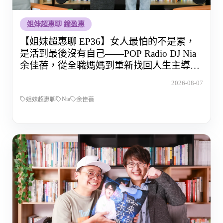
姐妹超惠聊 鐘盈惠
【姐妹超惠聊 EP36】女人最怕的不是累，
是活到最後沒有自己——POP Radio DJ Nia
余佳蓓，從全職媽媽到重新找回人生主導權
的那段路
2026-08-07
Nia
姐妹超惠聊
余佳蓓