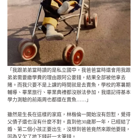
「我跟弟弟當時讀的是私立國中，我爸爸當時還會用我跟
弟弟需要繳學費的理由跟阿公要錢，結果全部被他拿去
賭。而我只要不是上課的時間就是去賣魚，學校的寒暑期
輔導、畢業旅行、畢業典禮都沒辦法參加，我還記得基本
學力測驗的前兩周也都還在賣魚……」
雖然是生長在這樣的家庭，林楷倫一開始沒有怨懟，覺得
父債子還也沒有什麼不對。直到他30歲那一年，已經結了
婚、第二個小孩正要出生，沒想到爸爸竟然來跟他要錢，
因為又欠了地下錢莊一大筆錢。