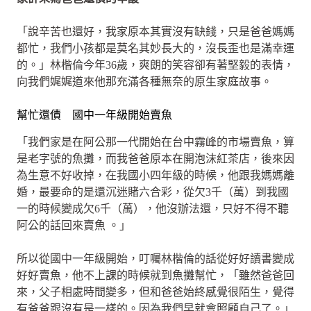
「說辛苦也還好，我家原本其實沒有缺錢，只是爸爸媽媽
都忙，我們小孩都是莫名其妙長大的，沒長歪也是滿幸運
的。」林楷倫今年36歲，爽朗的笑容卻有著堅毅的表情，
向我們娓娓道來他那充滿各種無奈的原生家庭故事。
幫忙還債 國中一年級開始賣魚
「我們家是在阿公那一代開始在台中霧峰的市場賣魚，算
是老字號的魚攤，而我爸爸原本在開泡沫紅茶店，後來因
為生意不好收掉，在我國小四年級的時候，他跟我媽媽離
婚，最要命的是還沉迷賭六合彩，從欠3千（萬）到我國
一的時候變成欠6千（萬），他沒辦法還，只好不得不聽
阿公的話回來賣魚 。」
所以從國中一年級開始，叮囑林楷倫的話從好好讀書變成
好好賣魚，他不上課的時候就到魚攤幫忙，「雖然爸爸回
來，父子相處時間變多，但和爸爸始終感覺很陌生，覺得
有爸爸跟沒有是一樣的。因為我們早就會照顧自己了。」