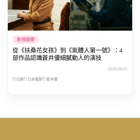
影視娛樂
從《扶桑花女孩》到《氣體人第一號》：4
部作品認識蒼井優細膩動人的演技
2026-08-05
日劇
日本電影
蒼井優