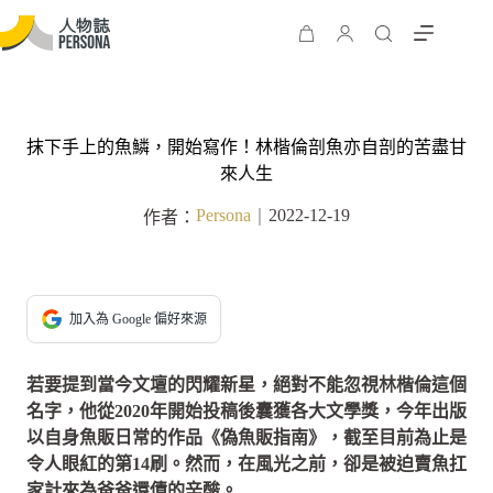
抹下手上的魚鱗，開始寫作！林楷倫剖魚亦自剖的苦盡甘
來人生
Persona
2022-12-19
作者：
｜
加入為 Google 偏好來源
若要提到當今文壇的閃耀新星，絕對不能忽視林楷倫這個
名字，他從2020年開始投稿後囊獲各大文學獎，今年出版
以自身魚販日常的作品《偽魚販指南》，截至目前為止是
令人眼紅的第14刷。然而，在風光之前，卻是被迫賣魚扛
家計來為爸爸還債的辛酸。