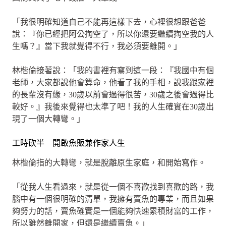
「我很明確知道自己不能再這樣下去，心裡很想跟爸爸
說：『你已經把阿公掏空了，所以你還要繼續掏空我的人
生嗎？』當下我就覺得不行，我必須要離開。」
林楷倫接著說：「我的書裡有寫到這一段：『我國中有個
老師，大家都說他會算命，他看了我的手相，說我跟家裡
的長輩沒有緣，30歲以前會過得很苦，30歲之後會過得比
較好。』我後來覺得也太準了吧！我的人生確實在30歲出
現了一個大轉彎。」
工時砍半 開啟魚販兼作家人生
林楷倫指的大轉彎，就是脫離原生家庭，和開始寫作。
「從我人生看過來，就是從一個不喜歡找到喜歡的路，我
腦中有一個很明確的清單，我擁有賣魚的專業，而且如果
夠努力的話，賣魚確實是一個能夠快速累積財富的工作，
所以雖然離開家，但還是繼續賣魚。」