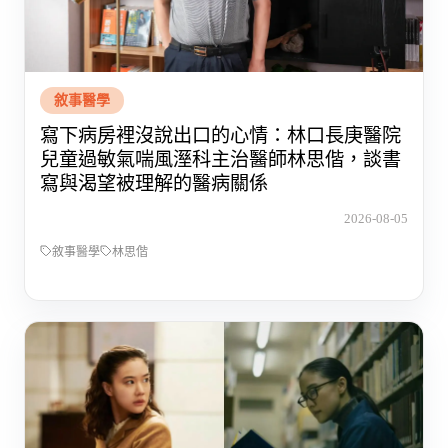
敘事醫學
寫下病房裡沒說出口的心情：林口長庚醫院
兒童過敏氣喘風溼科主治醫師林思偕，談書
寫與渴望被理解的醫病關係
2026-08-05
敘事醫學
林思偕