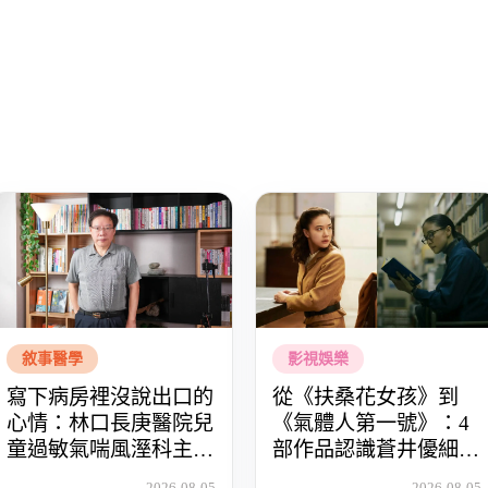
敘事醫學
影視娛樂
寫下病房裡沒說出口的
從《扶桑花女孩》到
心情：林口長庚醫院兒
《氣體人第一號》：4
童過敏氣喘風溼科主治
部作品認識蒼井優細膩
醫師林思偕，談書寫與
動人的演技
2026-08-05
2026-08-05