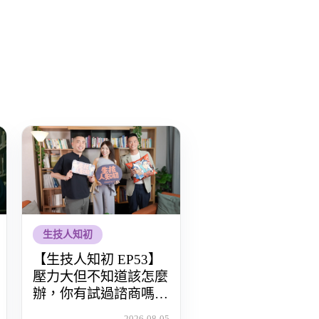
生技人知初
【生技人知初 EP53】
壓力大但不知道該怎麼
辦，你有試過諮商嗎？
Feat.洪培芸臨床心理師
2026-08-05