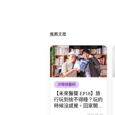
推薦文章
洪暐傑醫師
【未來醫聲 EP18】旅
行玩到捨不得睡？玩的
時候沒感覺，回家開始
還債 Feat.食尚玩家OS
2026-08-06