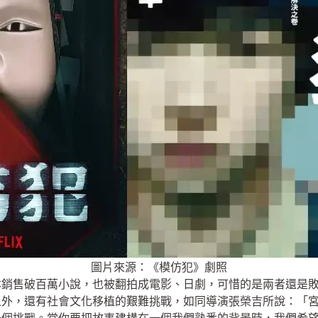
圖片來源：《模仿犯》劇照
本銷售破百萬小說，也被翻拍成電影、日劇，可惜的是兩者還是
之外，還有社會文化移植的艱難挑戰，如同導演張榮吉所說：「