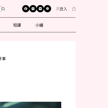
登入
短課
小舖
件事