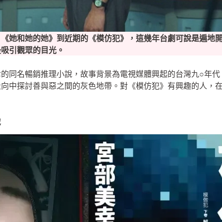
、《她和她的她》到近期的《模仿犯》，這幾年台劇可說是遍地
最吸引觀眾的目光。
幸的同名暢銷推理小說，故事背景為電視媒體興起的台灣九○年代
向中探討善與惡之間的灰色地帶。對《模仿犯》有興趣的人，在觀
戰