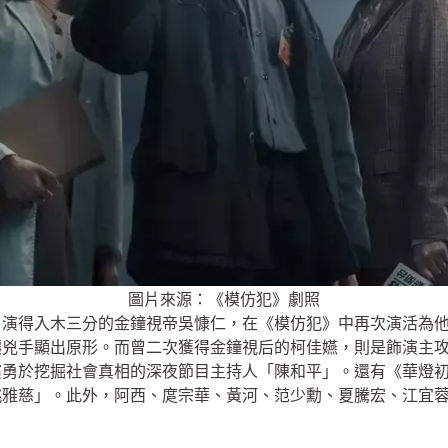
圖片來源：《模仿犯》劇照
」演得入木三分的金鐘視帝吳慷仁，在《模仿犯》中再次演活為
讓兇手顯出原形。而曾二次獲得金鐘視后的柯佳嬿，則是飾演主
勇於挖掘社會真相的深夜節目主持人「陳和平」。還有《華燈初上》
姚雅慈」。此外，阿西、庹宗華、黃河、范少勳、夏騰宏、江宜