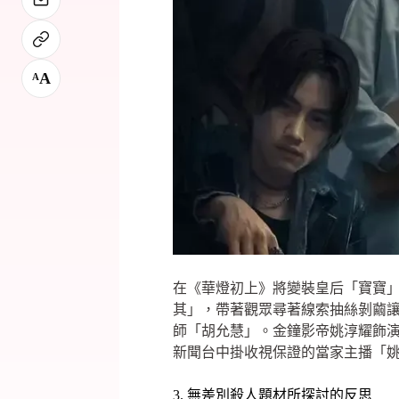
A
A
在《華燈初上》將變裝皇后「寶寶
其」，帶著觀眾尋著線索抽絲剝繭
師「胡允慧」。金鐘影帝姚淳耀飾演
新聞台中掛收視保證的當家主播「
3. 無差別殺人題材所探討的反思