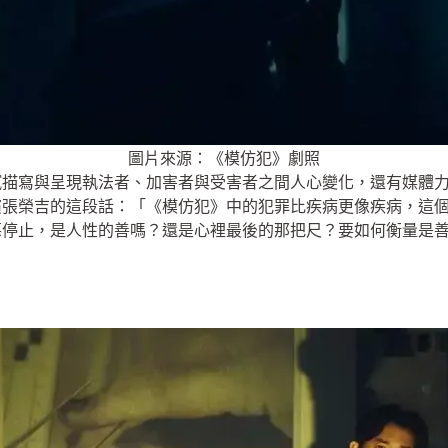
圖片來源：《模仿犯》劇照
膩描寫與呈現執法者、加害者與受害者之間人心變化，還有媒體
演張榮吉的這段話：「《模仿犯》中的犯罪比疾病更像疾病，這
惡停止，是人性的善嗎？還是心裡最後的那把尺？要如何衡量是