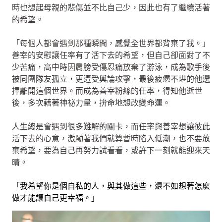
時也想起母親的悲傷並不比自己少，因此也有了繼續活著
的希望。
「每個人都會遇到那種瞬間，感覺全世界都背棄了我。」
善宰的安慰讓任率有了活下去的希望，但自己卻面對了不
少苦痛，高中時因肩膀受傷忍痛放棄了游泳，成為歌手後
被同團隊友孤立，更遭受輿論攻擊，最後疲憊不堪的他選
擇離開這個世界。而成為善宰粉絲的任率，得知他逝世
後，多次藉著神祕力量，拚命地想改變命運。
人生總是會遇到很多難解的關卡，而任率與善宰想讓彼此
活下去的心意，激勵著我們就算暫時陷入低潮，也不要放
棄希望，要為自己再努力試看看，或許下一刻就能迎來天
晴。
「我希望你是個自私的人，與其做這些，還不如想著怎麼
做才能讓自己更幸福。」