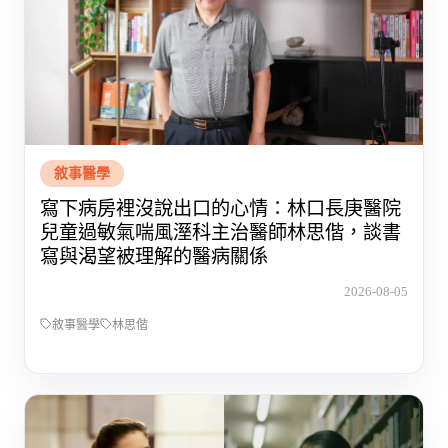
敘事醫學
寫下病房裡沒說出口的心情：林口長庚醫院
兒童過敏氣喘風溼科主治醫師林思偕，談書
寫與渴望被理解的醫病關係
2026-08-05
敘事醫學
林思偕