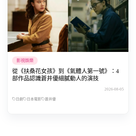
影視娛樂
從《扶桑花女孩》到《氣體人第一號》：4
部作品認識蒼井優細膩動人的演技
2026-08-05
日劇
日本電影
蒼井優