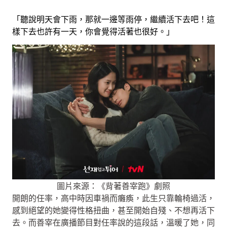
「聽說明天會下雨，那就一邊等雨停，繼續活下去吧！這
樣下去也許有一天，你會覺得活著也很好。」
圖片來源：《背著善宰跑》劇照
開朗的任率，高中時因車禍而癱瘓，此生只靠輪椅過活，
感到絕望的她變得性格扭曲，甚至開始自殘、不想再活下
去。而善宰在廣播節目對任率說的這段話，溫暖了她，同