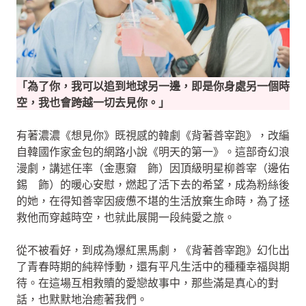
「為了你，我可以追到地球另一邊，即是你身處另一個時
空，我也會跨越一切去見你。」
有著濃濃《想見你》既視感的韓劇《背著善宰跑》，改編
自韓國作家金包的網路小說《明天的第一》。這部奇幻浪
漫劇，講述任率（金惠奫 飾）因頂級明星柳善宰（邊佑
錫 飾）的暖心安慰，燃起了活下去的希望，成為粉絲後
的她，在得知善宰因疲憊不堪的生活放棄生命時，為了拯
救他而穿越時空，也就此展開一段純愛之旅。
從不被看好，到成為爆紅黑馬劇，《背著善宰跑》幻化出
了青春時期的純粹悸動，還有平凡生活中的種種幸福與期
待。在這場互相救贖的愛戀故事中，那些滿是真心的對
話，也默默地治癒著我們。