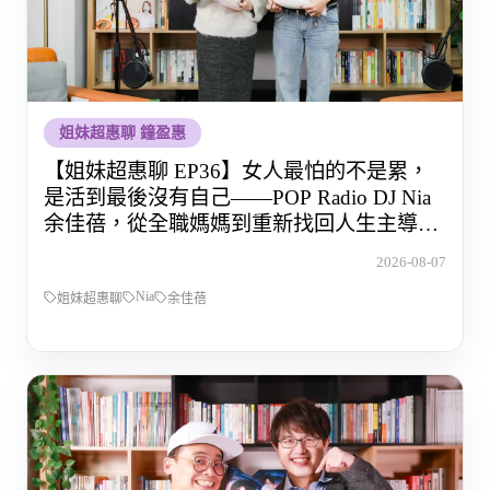
姐妹超惠聊 鐘盈惠
【姐妹超惠聊 EP36】女人最怕的不是累，
是活到最後沒有自己——POP Radio DJ Nia
余佳蓓，從全職媽媽到重新找回人生主導權
的那段路
2026-08-07
Nia
姐妹超惠聊
余佳蓓