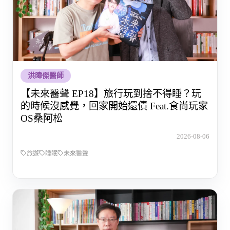
洪暐傑醫師
【未來醫聲 EP18】旅行玩到捨不得睡？玩
的時候沒感覺，回家開始還債 Feat.食尚玩家
OS桑阿松
2026-08-06
旅遊
睡眠
未來醫聲