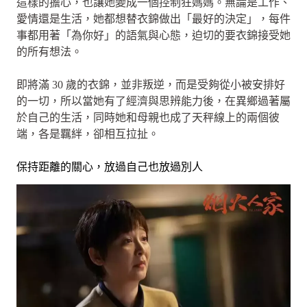
這樣的擔心，也讓她變成一個控制狂媽媽。無論是工作、
愛情還是生活，她都想替衣錦做出「最好的決定」，每件
事都用著「為你好」的語氣與心態，迫切的要衣錦接受她
的所有想法。
即將滿 30 歲的衣錦，並非叛逆，而是受夠從小被安排好
的一切，所以當她有了經濟與思辨能力後，在異鄉過著屬
於自己的生活，同時她和母親也成了天秤線上的兩個彼
端，各是羈絆，卻相互拉扯。
保持距離的關心，放過自己也放過別人