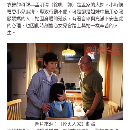
衣錦的母親—孟明瑋（徐帆 飾）是孟家的大姊。小時候
罹患小兒麻痺，導致行動不便，可是卻是姐妹中最用心照
顧媽媽的人。她因身體的殘疾，有著自卑與充滿不安全感
的心理，也因此時刻擔心女兒會踏上與她一樣辛苦的人
生。
圖片來源：《煙火人家》劇照