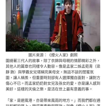
圖片來源：《煙火人家》劇照
圍繞著三代人的故事，除了衣錦與母親的情節精彩之外，
其他人的篇章也同樣令人動容。像是孟家二姊孟菀青（梁
靜 飾）與學霸女兒堪稱完美母女，無話不談的閨蜜氛
圍，讓人稱羨，但重要時刻卻有人選擇獨自面對，讓對方
傷心不已。而孟家奶奶對女兒及孫女的愛，亦是讓人感到
美好，這樣的天倫之樂，是活在世上最有意義的事。
「家，是避風港，亦是帶來風雨的地方。」而我們都在通