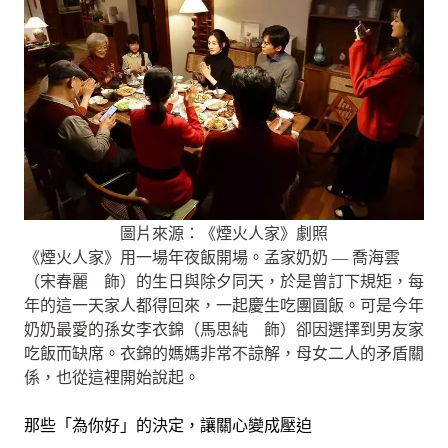
圖片來源：《煙火人家》劇照
《煙火人家》用一場年夜飯開場。孟家奶奶 — 喬海雲
（宋春麗 飾）的生日與除夕同天，於是曾訂下規矩，每
年的這一天家人都得回來，一起慶生吃團圓飯。可是今年
奶奶最愛的孫女李衣錦（馬思純 飾）卻因選擇到男友家
吃飯而缺席。衣錦的媽媽非常不諒解，母女二人的矛盾關
係，也從這裡開始說起。
那些「為你好」的決定，讓關心變成壓迫