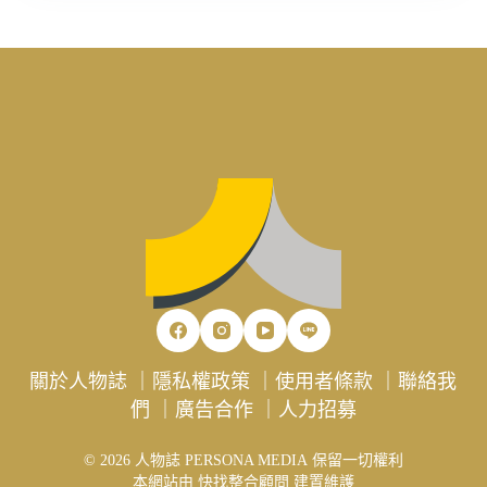
關於人物誌
｜
隱私權政策
｜
使用者條款
｜
聯絡我
們
｜
廣告合作
｜
人力招募
© 2026 人物誌 PERSONA MEDIA 保留一切權利
本網站由
快找整合顧問
建置維護