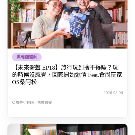
洪暐傑醫師
【未來醫聲 EP18】旅行玩到捨不得睡？玩
的時候沒感覺，回家開始還債 Feat.食尚玩家
OS桑阿松
2026-08-06
旅遊
睡眠
未來醫聲