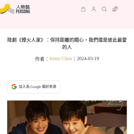
陸劇《煙火人家》：保持距離的關心，我們還是彼此最愛
的人
Jenny Chou
2024-03-19
作者：
｜
加入為 Google 偏好來源