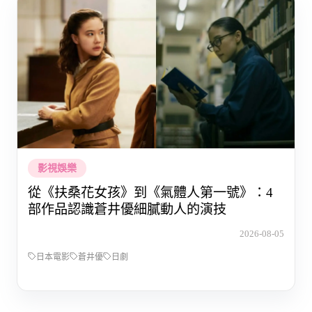
影視娛樂
從《扶桑花女孩》到《氣體人第一號》：4
部作品認識蒼井優細膩動人的演技
2026-08-05
日本電影
蒼井優
日劇