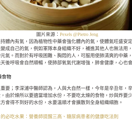
圖片來源：
Pexels @Pietro Jeng
保持體內有氣，因為植物性中藥會強化體內的氣，使體氣旺盛安
法變成自己的氣，例如軍隊本身組織不好，補進其他人也無法用
的元氣。而對於有呼吸困難、胸悶的人，可服用使肺清爽的中藥
幾天後呼吸會自然順暢，使肺部氧氣代謝增強，肺會健康，心也
燥食物
很重要；李深浦中醫師認為，人與大自然一樣，今年是辛丑年，
金，由於燥所以要適當增加水份，不要吃太燥的食物，炒與炸要
地方會得不到好的水份，水要溫順才會擴散到全身組織細胞。
坎」的必吃水果：營養師提醒三高、糖尿病患者的健康吃法則