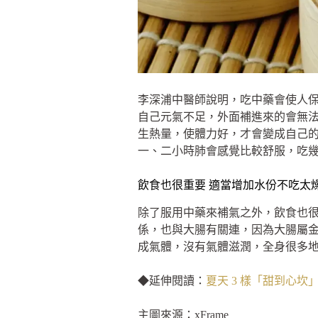
李深浦中醫師說明，吃中藥會使人
自己元氣不足，外面補進來的會無
生熱量，使體力好，才會變成自己
一、二小時肺會感覺比較舒服，吃
飲食也很重要 適當增加水份不吃太
除了服用中藥來補氣之外，飲食也
係，也與大腸有關連，因為大腸屬
成氣體，沒有氣體滋潤，全身很多
◆延伸閱讀：
夏天 3 樣「甜到心
主圖來源：xFrame