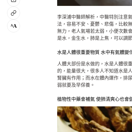
李深浦中醫師解析，中醫特別注意
法，容易不安、憂鬱、悲傷，比較
A
A
無力，老人氣場若太弱，小便次數
是水，金生水，肺是上焦，可以調
水是人體很重要物質 水中有氣體變
人體大部份是水做的，水是人體很
的，能量很大，很多人不知道水是
腎臟有作用；而水在體內運作，排
弱就要及早保養。
植物性中藥會補氣 使肺清爽心也會