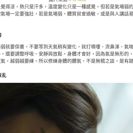
是覺得涼，熱只是汗多，溫度變化只是一種感覺，但若是氣場弱
體氣場一定要強壯，若是氣場弱，體質就會過敏，或是與人講話
尋
場弱就要保養，不要等到天氣稍有變化，就打噴嚏、流鼻涕、氣
外，還要調整呼吸、安靜與放鬆，身體才會好，因為氣是無形的
藏氣，越弱越要練，所以修練身體的體氣，不是無稽之談，是有
散亂