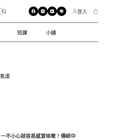
登入
短課
小舖
氣虛
，一不小心就容易感冒咳嗽！傳統中