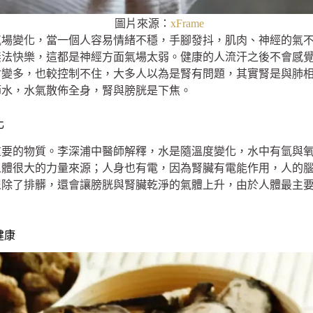
圖片來源：
xFrame
氣場變化，當一個人容易情緒不穩，手腳發抖，肌肉、神經的氣
無法快樂，這都是神經方面氣場太弱。健康的人流汗之後不會感
會變多，也較控制不住，大多人以為是腎有問題，其實腎是與肺
節水，水氣散佈全身，腎與膀胱是下焦。
化
重要的物質。李深浦中醫師解釋，水是隨溫度變化，水中有氫與
人體很大的力量來源；人身也有電，因為腎臟有電能作用，人的
尿除了排髒，還會讓膀胱與腎臟乾淨的氣體上升，由於人體最主
健康