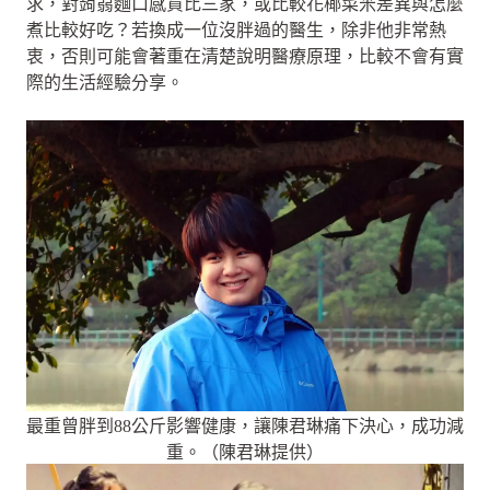
求，對蒟蒻麵口感貨比三家，或比較花椰菜米差異與怎麼
煮比較好吃？若換成一位沒胖過的醫生，除非他非常熱
衷，否則可能會著重在清楚說明醫療原理，比較不會有實
際的生活經驗分享。
最重曾胖到88公斤影響健康，讓陳君琳痛下決心，成功減
重。（陳君琳提供）