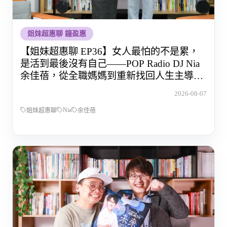
姐妹超惠聊 鐘盈惠
【姐妹超惠聊 EP36】女人最怕的不是累，
是活到最後沒有自己——POP Radio DJ Nia
余佳蓓，從全職媽媽到重新找回人生主導權
的那段路
2026-08-07
Nia
姐妹超惠聊
余佳蓓