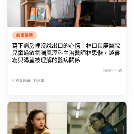
敘事醫學
寫下病房裡沒說出口的心情：林口長庚醫院
兒童過敏氣喘風溼科主治醫師林思偕，談書
寫與渴望被理解的醫病關係
2026-08-05
敘事醫學
林思偕