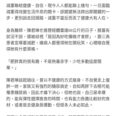
減重聯結健康、自信，現今人人都能聊上幾句，一旦面臨
減重得改變生活作息的關卡，卻遲遲無法跨出那關鍵的一
步，更別說走回頭路、減重不當反而丟了健康大有人在。
身為醫師，陳君琳也曾歷經體重達88公斤的日子，膝蓋有
狀況不說，還被歧視「是因為好吃懶做才會胖」，跟三高
患者宣導要減肥，連病人都覺得她在開玩笑，心裡暗自覺
得她有什麼資格。
「肥胖真的很有趣，不是熱量赤字，少吃多動這麼簡
單。」
陳君琳談起過往，曾以不健康的方式瘦身，不自覺走上復
胖一途。家族又有強烈的糖尿病史，自知再胖下去極可能
罹患糖尿病，因此才痛下決心，但她也說，自己是幸運
的，能有彈性選擇進食的時間，也有能力負擔比較好的食
材，或者是去健身房運動，但很多人未必如此。