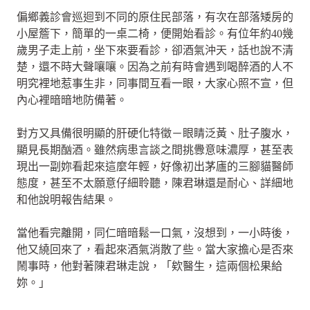
偏鄉義診會巡迴到不同的原住民部落，有次在部落矮房的
小屋簷下，簡單的一桌二椅，便開始看診。有位年約40幾
歲男子走上前，坐下來要看診，卻酒氣沖天，話也說不清
楚，還不時大聲嚷嚷。因為之前有時會遇到喝醉酒的人不
明究裡地惹事生非，同事間互看一眼，大家心照不宣，但
內心裡暗暗地防備著。
對方又具備很明顯的肝硬化特徵－眼睛泛黃、肚子腹水，
顯見長期酗酒。雖然病患言談之間挑釁意味濃厚，甚至表
現出一副妳看起來這麼年輕，好像初出茅廬的三腳貓醫師
態度，甚至不太願意仔細聆聽，陳君琳還是耐心、詳細地
和他說明報告結果。
當他看完離開，同仁暗暗鬆一口氣，沒想到，一小時後，
他又繞回來了，看起來酒氣消散了些。當大家擔心是否來
鬧事時，他對著陳君琳走說，「欸醫生，這兩個松果給
妳。」