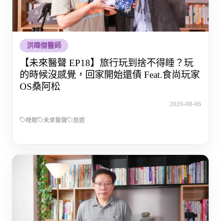
洪暐傑醫師
【未來醫聲 EP18】旅行玩到捨不得睡？玩
的時候沒感覺，回家開始還債 Feat.食尚玩家
OS桑阿松
2026-08-06
睡眠
未來醫聲
旅遊