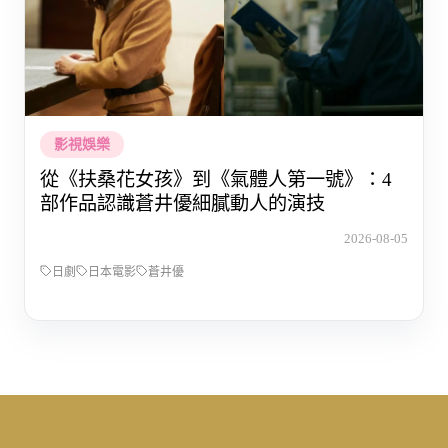
影視娛樂
從《扶桑花女孩》到《氣體人第一號》：4
部作品認識蒼井優細膩動人的演技
2026-08-05
日劇
日本電影
蒼井優