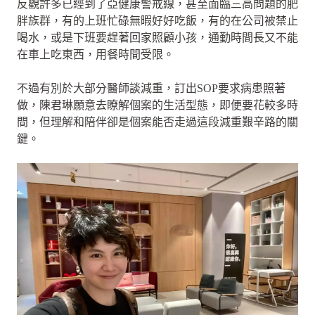
反觀許多已經到了亞健康警戒線，甚至面臨三高問題的肥
胖族群，有的上班忙碌無暇好好吃飯，有的在公司被禁止
喝水，或是下班要趕著回家照顧小孩，通勤時間長又不能
在車上吃東西，用餐時間受限。
不過有別於大部分醫師談減重，訂出SOP要求病患照著
做，陳君琳願意去瞭解個案的生活型態，即便要花較多時
間，但理解和陪伴卻是個案能否走過這段減重艱辛路的關
鍵。