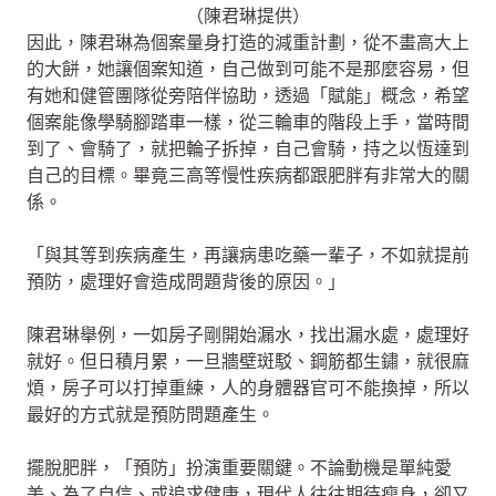
（陳君琳提供）
因此，陳君琳為個案量身打造的減重計劃，從不畫高大上
的大餅，她讓個案知道，自己做到可能不是那麼容易，但
有她和健管團隊從旁陪伴協助，透過「賦能」概念，希望
個案能像學騎腳踏車一樣，從三輪車的階段上手，當時間
到了、會騎了，就把輪子拆掉，自己會騎，持之以恆達到
自己的目標。畢竟三高等慢性疾病都跟肥胖有非常大的關
係。
「與其等到疾病產生，再讓病患吃藥一輩子，不如就提前
預防，處理好會造成問題背後的原因。」
陳君琳舉例，一如房子剛開始漏水，找出漏水處，處理好
就好。但日積月累，一旦牆壁斑駁、鋼筋都生鏽，就很麻
煩，房子可以打掉重練，人的身體器官可不能換掉，所以
最好的方式就是預防問題產生。
擺脫肥胖，「預防」扮演重要關鍵。不論動機是單純愛
美、為了自信、或追求健康，現代人往往期待瘦身，卻又