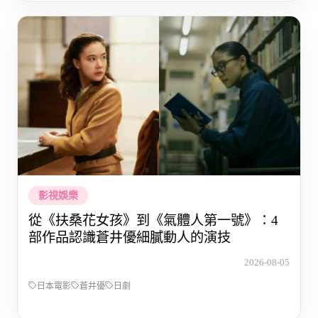
影視娛樂
從《扶桑花女孩》到《氣體人第一號》：4
部作品認識蒼井優細膩動人的演技
2026-08-05
日本電影
蒼井優
日劇