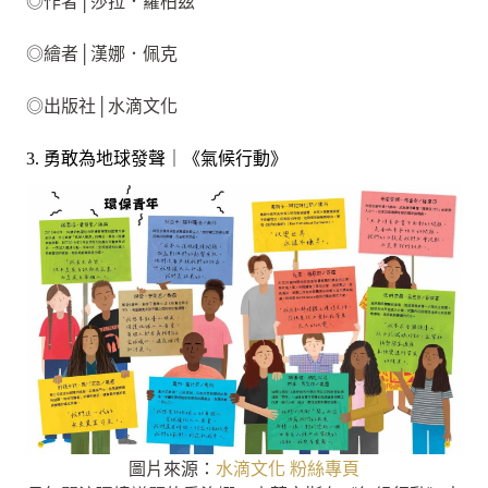
◎作者│莎拉．蘿柏茲
◎繪者│漢娜．佩克
◎出版社│水滴文化
3. 勇敢為地球發聲｜《氣候行動》
圖片來源：
水滴文化 粉絲專頁