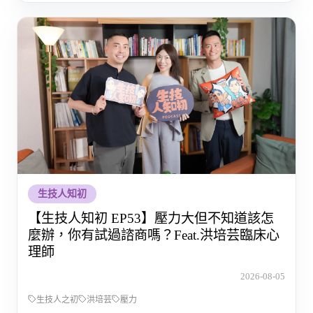
生技人知初
【生技人知初 EP53】壓力大但不知道該怎
麼辦，你有試過諮商嗎？Feat.洪培芸臨床心
理師
2026-08-05
生技人之初
洪培芸
壓力