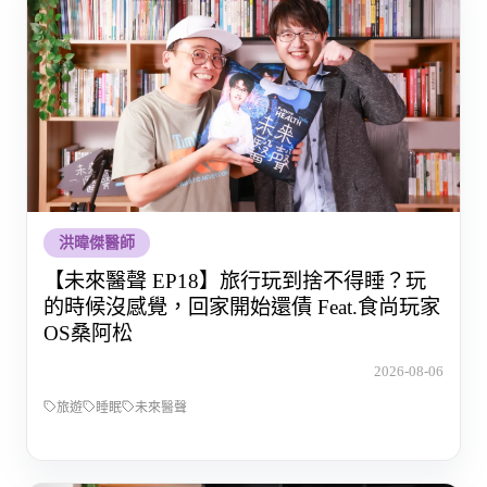
洪暐傑醫師
【未來醫聲 EP18】旅行玩到捨不得睡？玩
的時候沒感覺，回家開始還債 Feat.食尚玩家
OS桑阿松
2026-08-06
旅遊
睡眠
未來醫聲