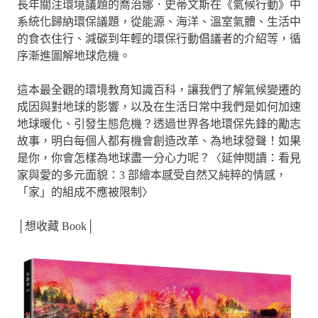
長年關注環境議題的喬治娜．史蒂文斯在《氣候行動》中
系統化歸納環保議題，從能源、海洋、溫室氣體、生活中
的食衣住行、減碳到年輕的環保行動倡議者的介紹等，循
序漸進圖解地球危機。
這本最全觀的環境教育知識百科，讓我們了解氣候變遷的
成因與對地球的影響，以及在生活日常中我們是如何加速
地球暖化、引發生態危機？透過世界各地環保先鋒的勵志
故事，明白每個人都有機會創造改革、為地球發聲！如果
是你，你會怎樣為地球盡一分心力呢？〈延伸閱讀：看見
家與愛的多元面貌：3 部繪本感受自然又純粹的情感，
「家」的組成不應被限制〉
│想收藏 Book│