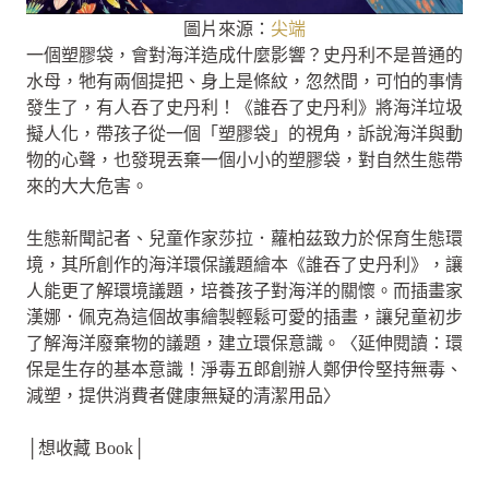
圖片來源：
尖端
一個塑膠袋，會對海洋造成什麼影響？史丹利不是普通的
水母，牠有兩個提把、身上是條紋，忽然間，可怕的事情
發生了，有人吞了史丹利！《誰吞了史丹利》將海洋垃圾
擬人化，帶孩子從一個「塑膠袋」的視角，訴說海洋與動
物的心聲，也發現丟棄一個小小的塑膠袋，對自然生態帶
來的大大危害。
生態新聞記者、兒童作家莎拉．蘿柏茲致力於保育生態環
境，其所創作的海洋環保議題繪本《誰吞了史丹利》，讓
人能更了解環境議題，培養孩子對海洋的關懷。而插畫家
漢娜．佩克為這個故事繪製輕鬆可愛的插畫，讓兒童初步
了解海洋廢棄物的議題，建立環保意識。〈延伸閱讀：環
保是生存的基本意識！淨毒五郎創辦人鄭伊伶堅持無毒、
減塑，提供消費者健康無疑的清潔用品〉
│想收藏 Book│