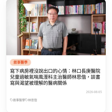
敘事醫學
寫下病房裡沒說出口的心情：林口長庚醫院
兒童過敏氣喘風溼科主治醫師林思偕，談書
寫與渴望被理解的醫病關係
2026-08-05
敘事醫學
林思偕