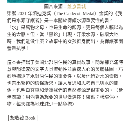
圖片來源：
維京書城
榮獲 2021 年凱迪克獎（The Caldecott Medal）金獎的《我
們是水源守護者》是一本關於保護水源重要性的書。
「水」是萬物之母，也是生命的起源，更是每個人賴以為
生的命脈。但，當「黑蛇」出現，汙染水源、破壞大地
時，我們能做什麼？故事中的女孩挺身而出，為保護家園
發聲抗爭！
這本書描繪了美國北部原住民的真實故事，簡潔卻充滿詩
意與韻律感的文字與具流動性並震撼人心的美麗插圖，巧
妙地描述了水對原住民的重要性，以及他們對水的崇敬，
也帶出緊迫的環保訴求，讓人反思和思考自己與水的關
係，也明白尊重和愛護我們的自然資源是很重要的。〈延
伸閱讀：用消費為想要的世界做選擇！盤點 7 樣環保小
物，每天都為地球減少一點負擔〉
│想收藏 Book│