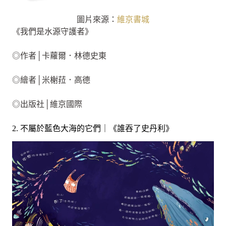
圖片來源：
維京書城
《我們是水源守護者》
◎作者│卡蘿爾．林德史東
◎繪者│米榭菈．高德
◎出版社│維京國際
2. 不屬於藍色大海的它們｜《誰吞了史丹利》