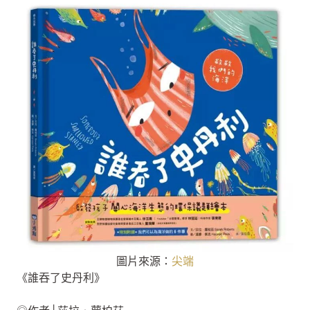
圖片來源：
尖端
《誰吞了史丹利》