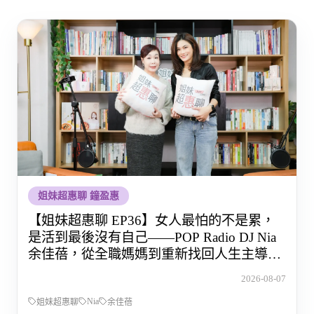
姐妹超惠聊 鐘盈惠
【姐妹超惠聊 EP36】女人最怕的不是累，
是活到最後沒有自己——POP Radio DJ Nia
余佳蓓，從全職媽媽到重新找回人生主導權
的那段路
2026-08-07
Nia
姐妹超惠聊
余佳蓓