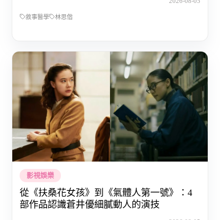
2026-08-05
敘事醫學
林思偕
影視娛樂
從《扶桑花女孩》到《氣體人第一號》：4
部作品認識蒼井優細膩動人的演技