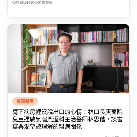
旅遊
睡眠
未來醫聲
敘事醫學
寫下病房裡沒說出口的心情：林口長庚醫院
兒童過敏氣喘風溼科主治醫師林思偕，談書
寫與渴望被理解的醫病關係