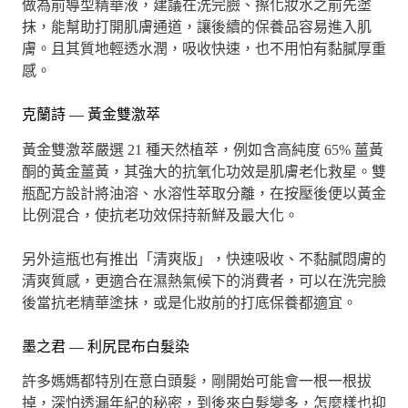
做為前導型精華液，建議在洗完臉、擦化妝水之前先塗
抹，能幫助打開肌膚通道，讓後續的保養品容易進入肌
膚。且其質地輕透水潤，吸收快速，也不用怕有黏膩厚重
感。
克蘭詩 — 黃金雙激萃
黃金雙激萃嚴選 21 種天然植萃，例如含高純度 65% 薑黃
酮的黃金薑黃，其強大的抗氧化功效是肌膚老化救星。雙
瓶配方設計將油溶、水溶性萃取分離，在按壓後便以黃金
比例混合，使抗老功效保持新鮮及最大化。
另外這瓶也有推出「清爽版」，快速吸收、不黏膩悶膚的
清爽質感，更適合在濕熱氣候下的消費者，可以在洗完臉
後當抗老精華塗抹，或是化妝前的打底保養都適宜。
墨之君 — 利尻昆布白髮染
許多媽媽都特別在意白頭髮，剛開始可能會一根一根拔
掉，深怕透漏年紀的秘密，到後來白髮變多，怎麼樣也抑