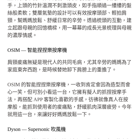
手，上頭的竹針溫潤不刺激頭皮，如手指順過一縷縷的髮
絲般柔軟；雙層氣墊的設計可以有效按摩頭部、輕拍肩
頸，幫媽媽放鬆、舒緩日常的辛勞。透過梳頭的互動，建
立起跟母親的回憶橋樑，用一幕幕的成長光景梳理與母親
的濃厚情感。
OSIM — 智能捏捏樂按摩機
肩頸痠痛無疑是現代人的共同毛病，尤其辛勞的媽媽為了
家庭東奔西跑，是時候替她卸下肩膀上的重擔了。
OSIM 的智能捏捏樂按摩機，一收到肯定會因為造型而會
心一笑，但可別小看這一台，它擁有擬人的抓捏按摩手
法，再搭配 APP 客製化喜歡的手感，彷彿就像真人在按
摩般，能抓到使用者的痠痛點，舒緩肌肉深層疲勞。今年
就用這一台，來讓好好媽媽放鬆一下。
Dyson — Supersonic 吹風機