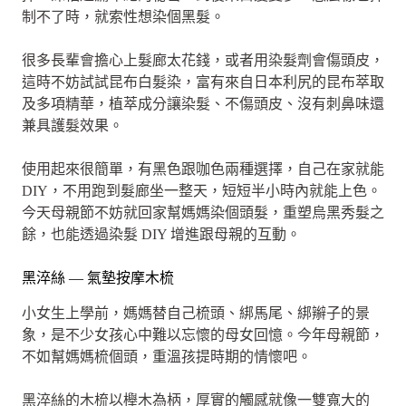
制不了時，就索性想染個黑髮。
很多長輩會擔心上髮廊太花錢，或者用染髮劑會傷頭皮，
這時不妨試試昆布白髮染，富有來自日本利尻的昆布萃取
及多項精華，植萃成分讓染髮、不傷頭皮、沒有刺鼻味還
兼具護髮效果。
使用起來很簡單，有黑色跟咖色兩種選擇，自己在家就能
DIY，不用跑到髮廊坐一整天，短短半小時內就能上色。
今天母親節不妨就回家幫媽媽染個頭髮，重塑烏黑秀髮之
餘，也能透過染髮 DIY 增進跟母親的互動。
黑淬絲 — 氣墊按摩木梳
小女生上學前，媽媽替自己梳頭、綁馬尾、綁辮子的景
象，是不少女孩心中難以忘懷的母女回憶。今年母親節，
不如幫媽媽梳個頭，重溫孩提時期的情懷吧。
黑淬絲的木梳以櫸木為柄，厚實的觸感就像一雙寬大的