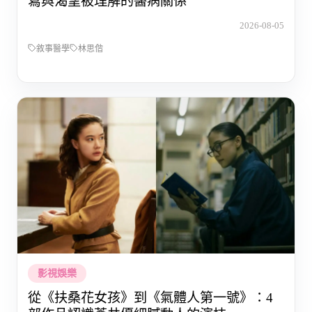
寫與渴望被理解的醫病關係
2026-08-05
敘事醫學
林思偕
影視娛樂
從《扶桑花女孩》到《氣體人第一號》：4