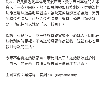
Dyson 吹風機近幾年稱霸美髮市場，幾乎去日本玩的人都
會人手一支抱回家，除了四段精密加熱控制外，智慧溫控
功能更解決頭髮毛燥困擾，讓吹完的髮絲更加柔順，另有
多種造型吹嘴，可配合造型吹整、髮質、頭皮呵護做調
整，功能性可以說是「以一抵百」。
價格上有點小貴，或許很多母親會狠不下心購入，因此在
這特別的時節裡，不妨送給母親作為禮物，送禮有心也照
顧到母親的生活。
今年不要再送媽媽家電、廚房用具了！送給媽媽屬於她
「自己」的東西，依照喜好去量身選禮才有意義。
主圖來源：黑淬絲 官網 / IG @dysonbeauty