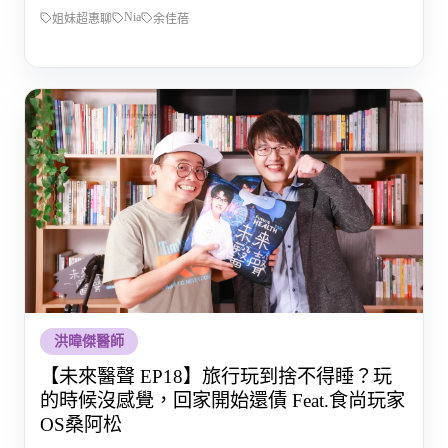
Nia
姐妹超惠聊
余佳蓓
洪暐傑醫師
【未來醫聲 EP18】旅行玩到捨不得睡？玩
的時候沒感覺，回家開始還債 Feat.食尚玩家
OS桑阿松