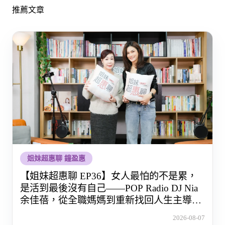
推薦文章
姐妹超惠聊 鐘盈惠
【姐妹超惠聊 EP36】女人最怕的不是累，
是活到最後沒有自己——POP Radio DJ Nia
余佳蓓，從全職媽媽到重新找回人生主導權
的那段路
2026-08-07