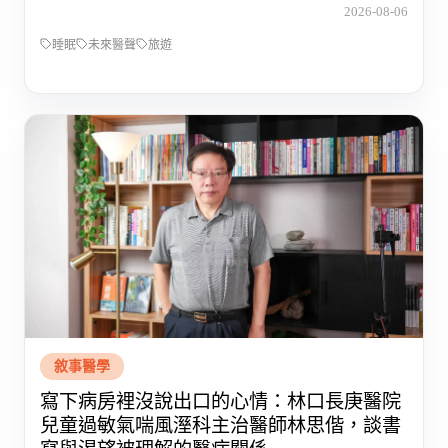
2026-08-06
睡眠
未來醫聲
旅遊
敘事醫學
寫下病房裡沒說出口的心情：林口長庚醫院
兒童過敏氣喘風溼科主治醫師林思偕，談書