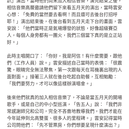
趴」演出，當時他們尚未加入相信音樂，演完結束之後，
相信音樂高層邀請他們留下來看五月天的演出，當時雲安
心想：「免費的當然要去看啊！而且還可去後台打招呼
耶！」演出結束後，在後台看到五月天走下台的畫面，雲
安說：「他們當時正是氣場爆發的狀態，好像超級賽亞
人，每個人身旁都有一團火，我們三個當下真的是立正站
好。」
此時主唱開口了：「你好，我是阿信！有什麼需要，跟他
們（工作人員）說。」雲安描述自己當時的表情：「很震
驚，眼睛完全無法聚焦，第一次跟每天在耳機裏出現的人
面對面。」接著三人就在後台吃起自助餐，互相勉勵：
「我們要努力，才可以像這樣辦演唱會。」
後來他們就真的加入相信音樂了，不論是當五月天的開場
歌手，或是自己的中小型巡演，「告五人」說：「我們非
常感謝師兄和公司，完全不吝嗇地教導我們，我們才能在
今年延伸到北高雙蛋、很多人的里程碑。」雲安記得當時
公司問他們：「先不管票房，你們想要呈現什麼演出？」