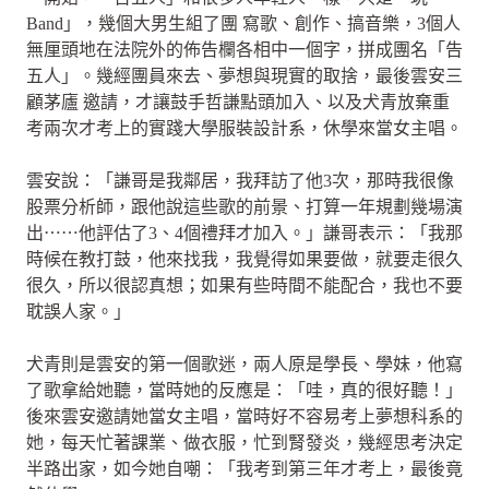
Band」，幾個大男生組了團 寫歌、創作、搞音樂，3個人
無厘頭地在法院外的佈告欄各相中一個字，拼成團名「告
五人」。幾經團員來去、夢想與現實的取捨，最後雲安三
顧茅廬 邀請，才讓鼓手哲謙點頭加入、以及犬青放棄重
考兩次才考上的實踐大學服裝設計系，休學來當女主唱。
雲安說：「謙哥是我鄰居，我拜訪了他3次，那時我很像
股票分析師，跟他說這些歌的前景、打算一年規劃幾場演
出⋯⋯他評估了3、4個禮拜才加入。」謙哥表示：「我那
時候在教打鼓，他來找我，我覺得如果要做，就要走很久
很久，所以很認真想；如果有些時間不能配合，我也不要
耽誤人家。」
犬青則是雲安的第一個歌迷，兩人原是學長、學妹，他寫
了歌拿給她聽，當時她的反應是：「哇，真的很好聽！」
後來雲安邀請她當女主唱，當時好不容易考上夢想科系的
她，每天忙著課業、做衣服，忙到腎發炎，幾經思考決定
半路出家，如今她自嘲：「我考到第三年才考上，最後竟