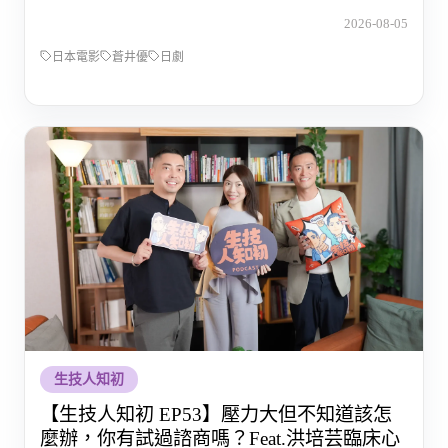
2026-08-05
日本電影
蒼井優
日劇
生技人知初
【生技人知初 EP53】壓力大但不知道該怎
麼辦，你有試過諮商嗎？Feat.洪培芸臨床心