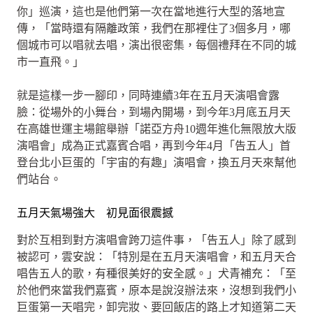
你」巡演，這也是他們第一次在當地進行大型的落地宣
傳，「當時還有隔離政策，我們在那裡住了3個多月，哪
個城市可以唱就去唱，演出很密集，每個禮拜在不同的城
市一直飛。」
就是這樣一步一腳印，同時連續3年在五月天演唱會露
臉：從場外的小舞台，到場內開場，到今年3月底五月天
在高雄世運主場館舉辦「諾亞方舟10週年進化無限放大版
演唱會」成為正式嘉賓合唱，再到今年4月「告五人」首
登台北小巨蛋的「宇宙的有趣」演唱會，換五月天來幫他
們站台。
五月天氣場強大 初見面很震撼
對於互相到對方演唱會跨刀這件事，「告五人」除了感到
被認可，雲安說：「特別是在五月天演唱會，和五月天合
唱告五人的歌，有種很美好的安全感。」犬青補充：「至
於他們來當我們嘉賓，原本是說沒辦法來，沒想到我們小
巨蛋第一天唱完，卸完妝、要回飯店的路上才知道第二天