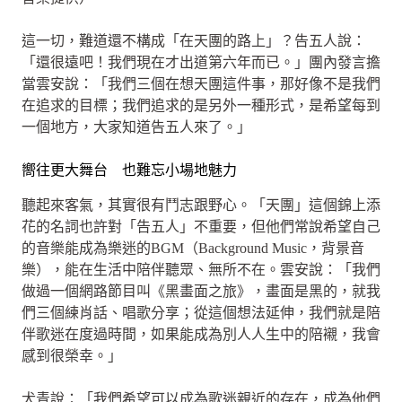
這一切，難道還不構成「在天團的路上」？告五人說：
「還很遠吧！我們現在才出道第六年而已。」團內發言擔
當雲安說：「我們三個在想天團這件事，那好像不是我們
在追求的目標；我們追求的是另外一種形式，是希望每到
一個地方，大家知道告五人來了。」
嚮往更大舞台 也難忘小場地魅力
聽起來客氣，其實很有鬥志跟野心。「天團」這個錦上添
花的名詞也許對「告五人」不重要，但他們常說希望自己
的音樂能成為樂迷的BGM（Background Music，背景音
樂），能在生活中陪伴聽眾、無所不在。雲安說：「我們
做過一個網路節目叫《黑畫面之旅》，畫面是黑的，就我
們三個練肖話、唱歌分享；從這個想法延伸，我們就是陪
伴歌迷在度過時間，如果能成為別人人生中的陪襯，我會
感到很榮幸。」
犬青說：「我們希望可以成為歌迷親近的存在，成為他們