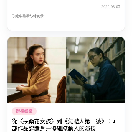
2026-08-05
敘事醫學
林思偕
影視娛樂
從《扶桑花女孩》到《氣體人第一號》：4
部作品認識蒼井優細膩動人的演技