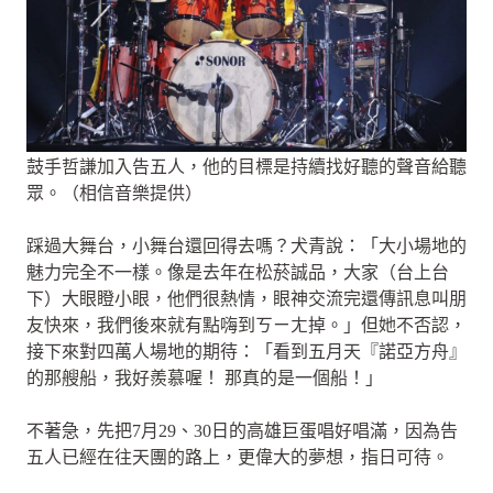
鼓手哲謙加入告五人，他的目標是持續找好聽的聲音給聽
眾。（相信音樂提供）
踩過大舞台，小舞台還回得去嗎？犬青說：「大小場地的
魅力完全不一樣。像是去年在松菸誠品，大家（台上台
下）大眼瞪小眼，他們很熱情，眼神交流完還傳訊息叫朋
友快來，我們後來就有點嗨到ㄎㄧㄤ掉。」但她不否認，
接下來對四萬人場地的期待：「看到五月天『諾亞方舟』
的那艘船，我好羨慕喔！ 那真的是一個船！」
不著急，先把7月29、30日的高雄巨蛋唱好唱滿，因為告
五人已經在往天團的路上，更偉大的夢想，指日可待。