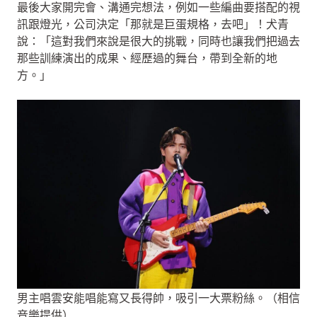
最後大家開完會、溝通完想法，例如一些編曲要搭配的視
訊跟燈光，公司決定「那就是巨蛋規格，去吧」！犬青
說：「這對我們來說是很大的挑戰，同時也讓我們把過去
那些訓練演出的成果、經歷過的舞台，帶到全新的地
方。」
男主唱雲安能唱能寫又長得帥，吸引一大票粉絲。（相信
音樂提供）