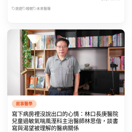
旅遊
睡眠
未來醫聲
敘事醫學
寫下病房裡沒說出口的心情：林口長庚醫院
兒童過敏氣喘風溼科主治醫師林思偕，談書
寫與渴望被理解的醫病關係