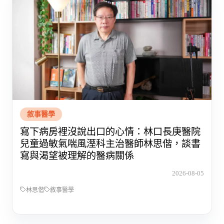
敘事醫學
寫下病房裡沒說出口的心情：林口長庚醫院
兒童過敏氣喘風溼科主治醫師林思偕，談書
寫與渴望被理解的醫病關係
2026-08-05
林思偕
敘事醫學