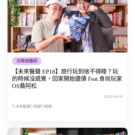
洪暐傑醫師
【未來醫聲 EP18】旅行玩到捨不得睡？玩
的時候沒感覺，回家開始還債 Feat.食尚玩家
OS桑阿松
2026-08-06
未來醫聲
旅遊
睡眠