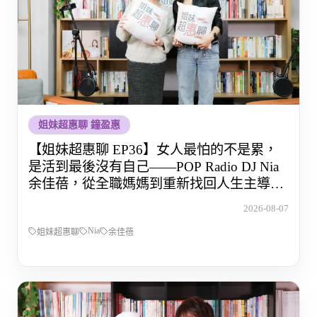
姐妹超惠聊 鐘盈惠
【姐妹超惠聊 EP36】女人最怕的不是累，
是活到最後沒有自己——POP Radio DJ Nia
余佳蓓，從全職媽媽到重新找回人生主導權
的那段路
2026-08-07
Nia
姐妹超惠聊
余佳蓓