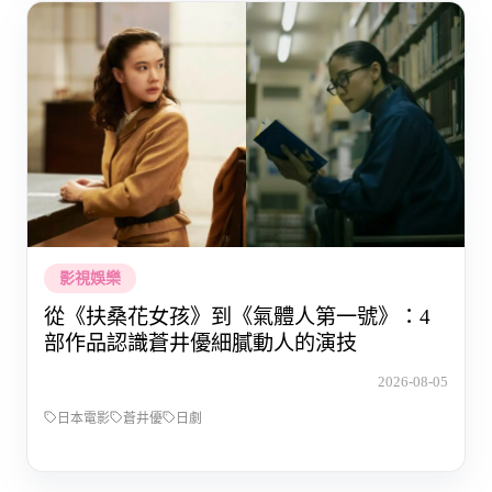
影視娛樂
從《扶桑花女孩》到《氣體人第一號》：4
部作品認識蒼井優細膩動人的演技
2026-08-05
日本電影
蒼井優
日劇