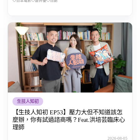
日本電影
蒼井優
日劇
生技人知初
【生技人知初 EP53】壓力大但不知道該怎
麼辦，你有試過諮商嗎？Feat.洪培芸臨床心
理師
2026-08-05