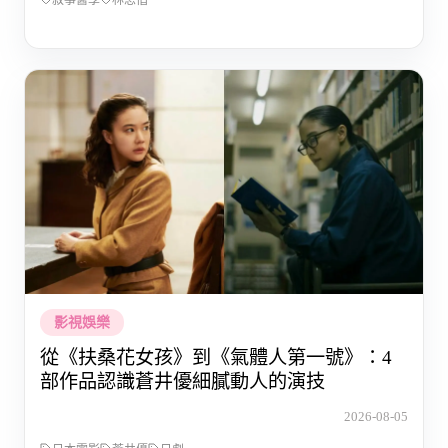
敘事醫學
林思偕
影視娛樂
從《扶桑花女孩》到《氣體人第一號》：4
部作品認識蒼井優細膩動人的演技
2026-08-05