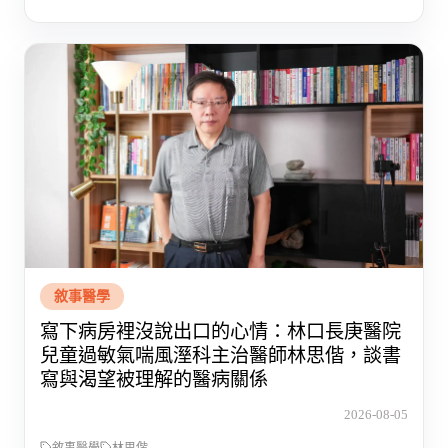
敘事醫學
寫下病房裡沒說出口的心情：林口長庚醫院
兒童過敏氣喘風溼科主治醫師林思偕，談書
寫與渴望被理解的醫病關係
2026-08-05