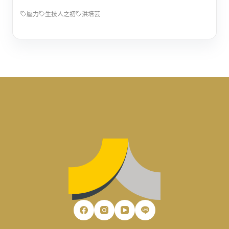
壓力
生技人之初
洪培芸