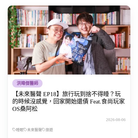
洪暐傑醫師
【未來醫聲 EP18】旅行玩到捨不得睡？玩
的時候沒感覺，回家開始還債 Feat.食尚玩家
OS桑阿松
2026-08-06
睡眠
未來醫聲
旅遊