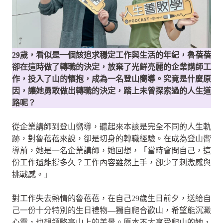
29歲，看似是一個該追求穩定工作與生活的年紀，魯蓓蓓
卻在這時做了轉職的決定，放棄了光鮮亮麗的企業講師工
作，投入了山的懷抱，成為一名登山嚮導。究竟是什麼原
因，讓她勇敢做出轉職的決定，踏上未曾探索過的人生道
路呢？
從企業講師到登山嚮導，聽起來本該是完全不同的人生軌
跡，對魯蓓蓓來說，卻是切身的轉職經驗。在成為登山嚮
導前，她是一名企業講師，她回想，「當時會問自己，這
份工作還能撐多久？工作內容雖然上手，卻少了刺激感與
挑戰感。」
對工作失去熱情的魯蓓蓓，在自己29歲生日前夕，送給自
己一份十分特別的生日禮物—獨自爬合歡山，希望能沉澱
心靈，也想領略高山上的美景。原本不太享受爬山的她，