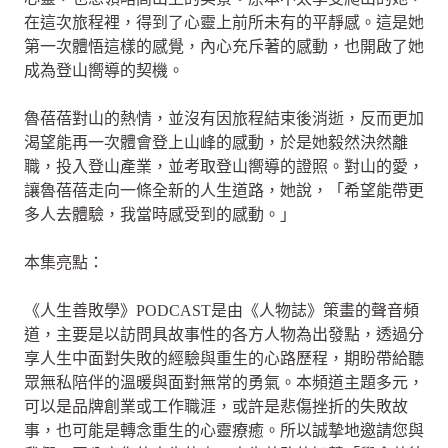
在這次旅程裡，得到了心靈上前所未有的平靜感。這是她
第一次體悟這樣的感覺，內心充斥著的感動，也開啟了她
成為登山嚮導的契機。
魯蓓蓓對山的熱情，並沒有因旅程結束後消逝，反而更加
渴望能再一次體會登上山峰的感動，於是她毅然決然離
職，投入登山產業，並考取登山嚮導的證照。對山的愛，
讓魯蓓蓓走向一條全新的人生道路，她說，「希望能帶更
多人去體驗，我當時感受到的感動。」
本集亮點：
《人生善敗學》PODCAST是由《人物誌》策畫的聲音頻
道，主要是以訪問具故事性的各方人物為出發點，透過分
享人生中面對失敗的經驗與重生的心路歷程，期盼帶給聽
眾無私陪伴的溫暖與面對無常的勇氣。本頻道主題多元，
可以是品牌創業或工作職涯，或許是悲傷挫折的失敗故
事，也可能是轉念重生的心靈療癒。所以誠摯地邀請您與