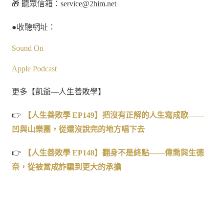
🎁 聽眾信箱：
service@2him.net
●收聽網址：
Sound On
Apple Podcast
更多【凱爺—人生善敗學】
👉
【人生善敗學 EP149
】把沒有正解的人生寫成歌——
凹與山樂團，從還沒說完的地方唱下去
👉
【人生善敗學 EP148
】翻身不是終點——偉喬與生德
奈，從被當成詐騙到更大的承擔