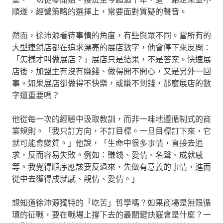
順遂，經營策略的選擇上，常要面對質疑的聲音。
然而，徐沛源看待事情的角度，有些與眾不同。當所有的
大型連鎖店都在追求漂亮的展店數字，他會停下來反問：
「怎樣才叫做展店？」展店只是結果，不是答案。快速展
店後，加盟主有沒有賺錢、做得開不開心，又是另外一回
事。如果展店卻做得不快樂，或賺不到錢，那麼展店的數
字還重要嗎？
他從每一次的經驗中汲取教訓，而非一味地遵循制式的商
業規則。「我只訂方向，不訂目標。一旦目標訂下來，它
就可能會變質。」他說，「生命中很多事情，直接去追
求，反而容易失敗。例如：賺錢、愛情、名聲、成就感
等。我覺得順序應該要反過來，先做有意義的事情，進而
從中去獲得成就感、親情、愛情。」
想知道徐沛源獨特的「吃苦」哲學嗎？如果商場是無限循
環的征戰，要在戰場上撐下去的最關鍵訣竅會是什麼？一