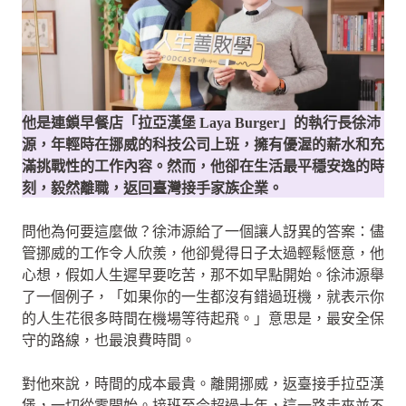
他是連鎖早餐店「拉亞漢堡 Laya Burger」的執行長徐沛
源，年輕時在挪威的科技公司上班，擁有優渥的薪水和充
滿挑戰性的工作內容。然而，他卻在生活最平穩安逸的時
刻，毅然離職，返回臺灣接手家族企業。
問他為何要這麼做？徐沛源給了一個讓人訝異的答案：儘
管挪威的工作令人欣羨，他卻覺得日子太過輕鬆愜意，他
心想，假如人生遲早要吃苦，那不如早點開始。徐沛源舉
了一個例子，「如果你的一生都沒有錯過班機，就表示你
的人生花很多時間在機場等待起飛。」意思是，最安全保
守的路線，也最浪費時間。
對他來說，時間的成本最貴。離開挪威，返臺接手拉亞漢
堡，一切從零開始。接班至今超過十年，這一路走來並不