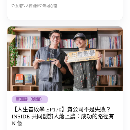
友誼
人際關係
職場心理
唐源駿（凱爺）
【人生善敗學 EP170】賣公司不是失敗？
INSIDE 共同創辦人蕭上農：成功的路徑有
N 個