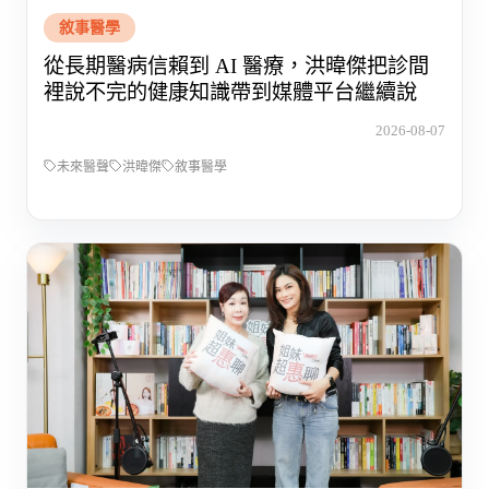
敘事醫學
從長期醫病信賴到 AI 醫療，洪暐傑把診間
裡說不完的健康知識帶到媒體平台繼續說
2026-08-07
未來醫聲
洪暐傑
敘事醫學