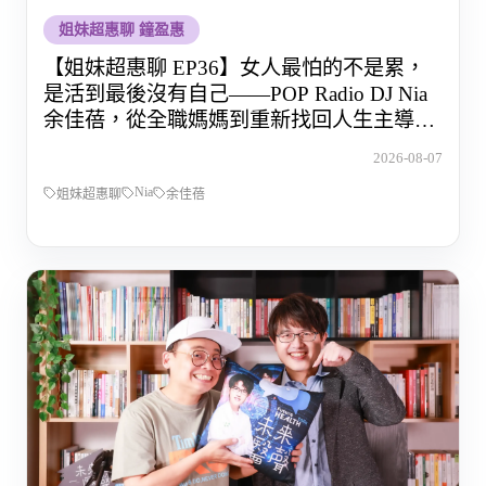
姐妹超惠聊 鐘盈惠
【姐妹超惠聊 EP36】女人最怕的不是累，
是活到最後沒有自己——POP Radio DJ Nia
余佳蓓，從全職媽媽到重新找回人生主導權
的那段路
2026-08-07
Nia
姐妹超惠聊
余佳蓓