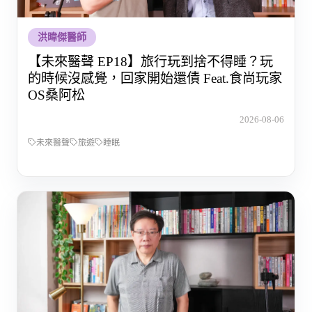
洪暐傑醫師
【未來醫聲 EP18】旅行玩到捨不得睡？玩
的時候沒感覺，回家開始還債 Feat.食尚玩家
OS桑阿松
2026-08-06
未來醫聲
旅遊
睡眠