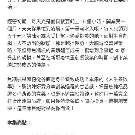
始。
經營初期，每天光是備料就要耗上 16 個小時、開業第一
個月，天天從早忙到凌晨，第一筆薪水入帳，每人只領到
五千元，讓陳妍霖大受打擊。熱愛挑戰的她，面對生意虧
損、入不敷出的狀態，卻是越挫越勇，大膽調整營運策
略，不但讓焦糖楓的業績翻倍成長、擴增到全臺近 30 家
分店的規模，甚至在新冠疫情重創餐飲業的時期，創下業
績逆勢成長的佳績。
焦糖楓是如何從谷底翻身並獲致成功？本集的《人生善敗
學》，邀請陳妍霖分享創業過程的甘苦談，揭露焦糖楓品
牌名稱背後的意義，也毫不避諱地談錢，教你用十萬資金
打造出連鎖品牌。如果你熱愛餐飲、關心投資，懷抱創業
夢，這集節目絕對是為你而做！
本集亮點：