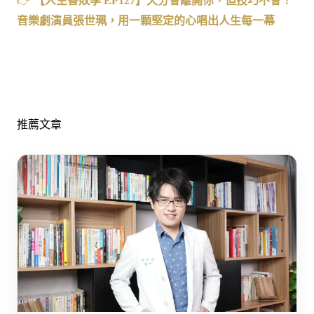
👉
【人生善敗學
EP127
】天分會離開你，但技巧不會！
音樂劇演員張世珮，用一顆堅定的心唱出人生每一幕
推薦文章