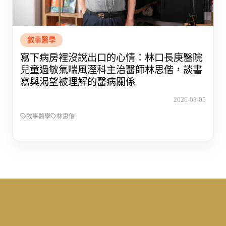
敘事醫學
寫下病房裡沒說出口的心情：林口長庚醫院
兒童過敏氣喘風溼科主治醫師林思偕，談書
寫與渴望被理解的醫病關係
2026-08-05
敘事醫學
林思偕