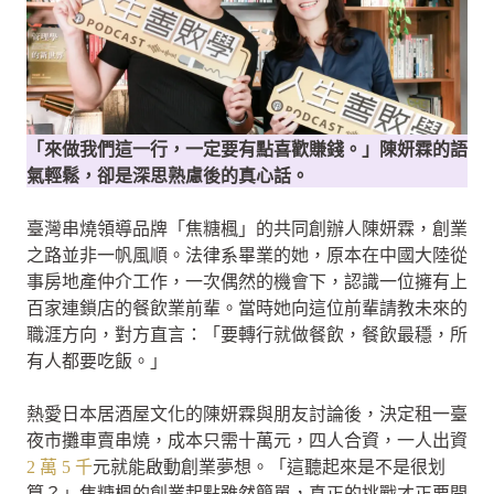
「來做我們這一行，一定要有點喜歡賺錢。」陳妍霖的語
氣輕鬆，卻是深思熟慮後的真心話。
臺灣串燒領導品牌「焦糖楓」的共同創辦人陳妍霖，創業
之路並非一帆風順。法律系畢業的她，原本在中國大陸從
事房地產仲介工作，一次偶然的機會下，認識一位擁有上
百家連鎖店的餐飲業前輩。當時她向這位前輩請教未來的
職涯方向，對方直言：「要轉行就做餐飲，餐飲最穩，所
有人都要吃飯。」
熱愛日本居酒屋文化的陳妍霖與朋友討論後，決定租一臺
夜市攤車賣串燒，成本只需十萬元，四人合資，一人出資
2 萬 5 千
元就能啟動創業夢想。「這聽起來是不是很划
算？」焦糖楓的創業起點雖然簡單，真正的挑戰才正要開