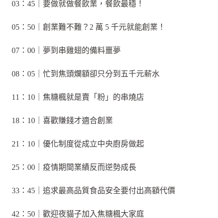
03：45｜要做就做餐飲業，餐飲最穩！
05：50｜創業難不難？2 萬 5 千元就能創業！
07：00｜夢到串雞翅的備料噩夢
08：05｜忙到焦頭爛額卻只分到五千元薪水
11：10｜焦糖楓就是賣「粉」的串燒店
18：10｜喜歡賺錢才適合創業
21：10｜優化制度從成立中央廚房做起
25：00｜疫情期間業績反而逆勢成長
33：45｜追求最高品質食品安全要付出高額代價
42：50｜歡迎夜貓子加入焦糖楓大家庭