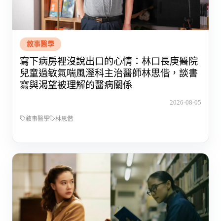
敘事醫學
寫下病房裡沒說出口的心情：林口長庚醫院
兒童過敏氣喘風溼科主治醫師林思偕，談書
寫與渴望被理解的醫病關係
2026-08-05
敘事醫學
林思偕