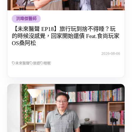
洪暐傑醫師
【未來醫聲 EP18】旅行玩到捨不得睡？玩
的時候沒感覺，回家開始還債 Feat.食尚玩家
OS桑阿松
2026-08-06
未來醫聲
旅遊
睡眠