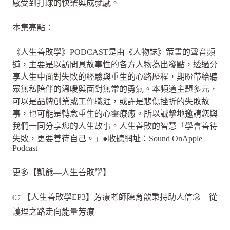
感受到打球的快樂與成就感。
本集亮點：
《人生善敗學》PODCAST是由《人物誌》策畫的聲音頻
道，主要是以訪問具故事性的各方人物為出發點，透過分
享人生中面對失敗的經驗與重生的心路歷程，期盼帶給聽
眾無私陪伴的溫暖與面對無常的勇氣。本頻道主題多元，
可以是品牌創業或工作職涯，或許是悲傷挫折的失敗故
事，也可能是轉念重生的心靈療癒。所以誠摯地邀請您與
我們一同分享您的人生故事。人生善敗的智慧「學會善待
失敗，更要善待自己。」●收聽網址：Sound OnApple
Podcast
更多【凱爺—人生善敗學】
👉【人生善敗學EP3】芳療老師陳育歆秉持助人信念 從
護理之路走向能量芳療