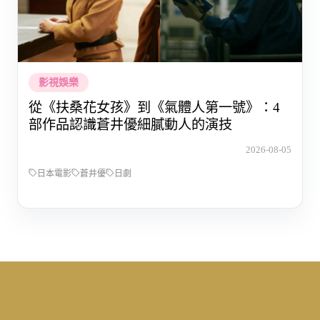
影視娛樂
從《扶桑花女孩》到《氣體人第一號》：4
部作品認識蒼井優細膩動人的演技
2026-08-05
日本電影
蒼井優
日劇