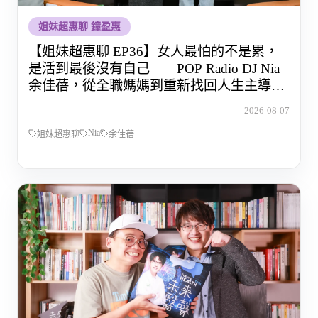
姐妹超惠聊 鐘盈惠
【姐妹超惠聊 EP36】女人最怕的不是累，
是活到最後沒有自己——POP Radio DJ Nia
余佳蓓，從全職媽媽到重新找回人生主導權
的那段路
2026-08-07
Nia
姐妹超惠聊
余佳蓓