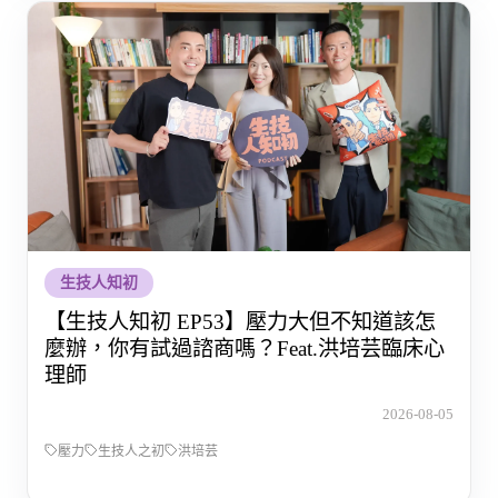
生技人知初
【生技人知初 EP53】壓力大但不知道該怎
麼辦，你有試過諮商嗎？Feat.洪培芸臨床心
理師
2026-08-05
壓力
生技人之初
洪培芸