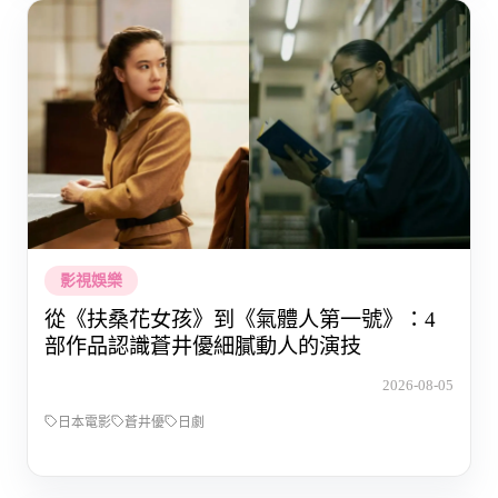
影視娛樂
從《扶桑花女孩》到《氣體人第一號》：4
部作品認識蒼井優細膩動人的演技
2026-08-05
日本電影
蒼井優
日劇