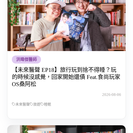
洪暐傑醫師
【未來醫聲 EP18】旅行玩到捨不得睡？玩
的時候沒感覺，回家開始還債 Feat.食尚玩家
OS桑阿松
2026-08-06
未來醫聲
旅遊
睡眠