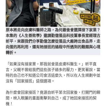
原本將走向皮膚科醫師之路，為何最後會選擇接下家業？
本集的《人生善敗學》邀請勤億蛋品科技董事長室經理古
昕平，來跟我們分享勤億怎麼從蛋品大廠跨出食品界，走
向蛋的再利用，還有她接班的過程中所遇到的難題與心境
轉折。
「如果沒有接家業，那我就會是皮膚科醫生。」昕平直
言，父親不曾給我們這些孩子過多的壓力，更笑著說，當
時的自己也不知道公司會活這麼久，所以在人生規劃中並
沒有「回家接班」這個選項。
為什麼會回家接班？竟源自昕平某次回家後，打開門的瞬
間，映入眼簾的畫面衝擊到自己，成了她回來接班的契
機！