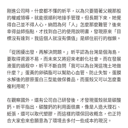
剛進公司時，什麼都不懂的昕平，以為只要隨著父親那般
的權威領導，就能很順利地接手管理。但長期下來，她覺
得自己並不得人心，納悶為何「人」怎麼那麼難管？後來
幸得益師指點，才找到自己的使用說明書，發現原來「目
標沒有達到，我這個人就沒有價值」是綁住前行的枷鎖。
「從困擾出發，再解決問題。」昕平認為台灣是個海島，
要取得資源不易，而未來又將迎來老齡化社會。而在發展
液蛋的過程中，昕平不斷自問「我可以為台灣這塊土地做
什麼？」蛋黃的卵磷脂可以幫助心血管、防止失智，蛋膜
水解後的膠原蛋白三型能做保養品，而蛋殼又可以怎麼重
複利用呢？
在觀察國外，還有公司自己研發後，才發現蛋殼就是碳酸
鈣。昕平指出，碳酸鈣的利用面很廣，像是人造大理石、
紙張，還可以取代塑膠，而這樣的環保回收概念，也正符
合大家愈來愈願意為了環境去多付一些成本的現況。