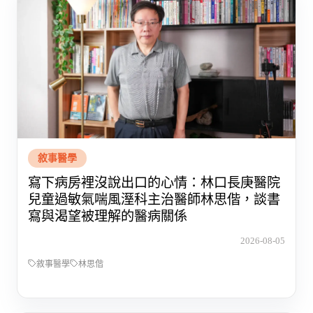
敘事醫學
寫下病房裡沒說出口的心情：林口長庚醫院
兒童過敏氣喘風溼科主治醫師林思偕，談書
寫與渴望被理解的醫病關係
2026-08-05
敘事醫學
林思偕