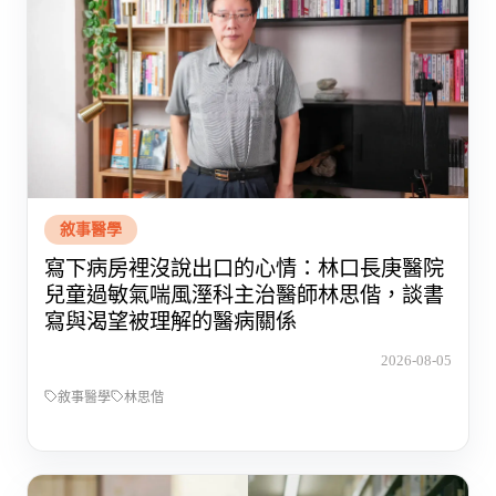
敘事醫學
寫下病房裡沒說出口的心情：林口長庚醫院
兒童過敏氣喘風溼科主治醫師林思偕，談書
寫與渴望被理解的醫病關係
2026-08-05
敘事醫學
林思偕