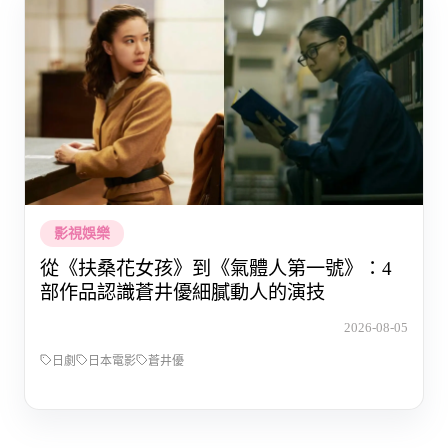
影視娛樂
從《扶桑花女孩》到《氣體人第一號》：4
部作品認識蒼井優細膩動人的演技
2026-08-05
日劇
日本電影
蒼井優