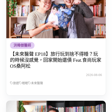
洪暐傑醫師
【未來醫聲 EP18】旅行玩到捨不得睡？玩
的時候沒感覺，回家開始還債 Feat.食尚玩家
OS桑阿松
2026-08-06
旅遊
睡眠
未來醫聲