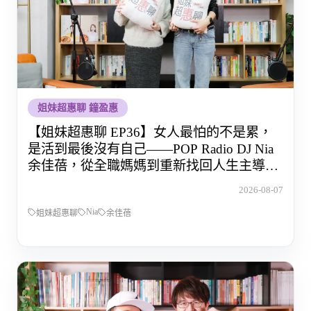
姐妹超惠聊 鐘盈惠
【姐妹超惠聊 EP36】女人最怕的不是累，
是活到最後沒有自己——POP Radio DJ Nia
余佳蓓，從全職媽媽到重新找回人生主導權
的那段路
2026-08-07
Nia
姐妹超惠聊
余佳蓓