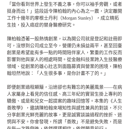
「當你看到世界上發生不義之事，你可以袖手旁觀，或者
挺身而出！」這段話令陳柏翰的內心為之一震，決定離開
工作十幾年的摩根士丹利（Morgan Stanley），成立精拓
生技，投入癌症的替身醫療研究。
陳柏翰憑著一股熱情創業，以為開公司就是登記和註冊即
可，沒想到公司成立至今，營運仍未損益兩平，甚至回臺
創業是希望能有多一點的時間陪伴家人，繁重的工作反而
影響到他與家人的相處時間。從金融科技業跨入生技醫療
領域、從創業的雄心壯志到面臨募資與營業的困境，陳柏
翰坦然地說：「人生很多事，是你計畫不了的。」
即便創業過程顛簸，沿途卻也有難忘的美麗風景——在病
人家屬身上看見的信任感、高三年紀的實習生掛上專利的
驕傲、或是和兒女一起提案的趣味回憶等。本集的《人生
善敗學》，邀請陳柏翰來場知性與感性兼具的對談，不只
分享創業光鮮亮麗的故事，更是誠實談論過程的挫折、迷
惘與不安。你會發現，所謂「善敗」不是避免失敗，而是
在每一次跌倒後，依然選擇相信，依然願意前行。