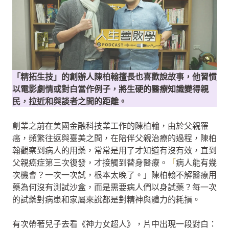
「精拓生技」的創辦人陳柏翰擅長也喜歡說故事，他習慣
以電影劇情或對白當作例子，將生硬的醫療知識變得親
民，拉近和與談者之間的距離。
創業之前在美國金融科技業工作的陳柏翰，由於父親罹
癌，頻繁往返與臺美之間，在陪伴父親治療的過程，陳柏
翰觀察到病人的用藥，常常是用了才知道有沒有效，直到
父親癌症第三次復發，才接觸到替身醫療。
「
病人能有幾
次機會？一次一次試，根本太晚了。」陳柏翰不解醫療用
藥為何沒有測試沙盒，而是需要病人們以身試藥？每一次
的試藥對病患和家屬來說都是對精神與體力的耗損。
有次帶著兒子去看《神力女超人》，片中出現一段對白：