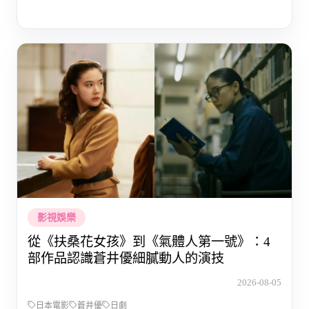
影視娛樂
從《扶桑花女孩》到《氣體人第一號》：4
部作品認識蒼井優細膩動人的演技
2026-08-05
日本電影
蒼井優
日劇