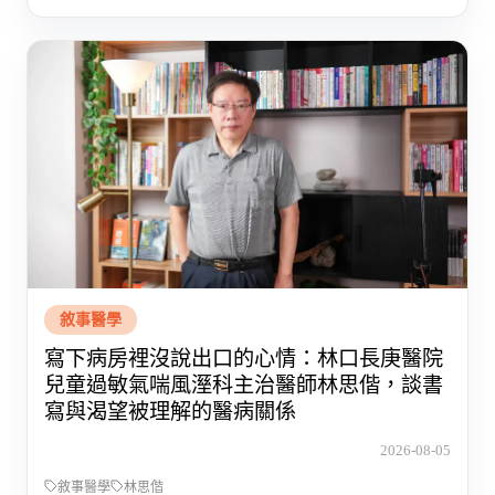
敘事醫學
寫下病房裡沒說出口的心情：林口長庚醫院
兒童過敏氣喘風溼科主治醫師林思偕，談書
寫與渴望被理解的醫病關係
2026-08-05
敘事醫學
林思偕