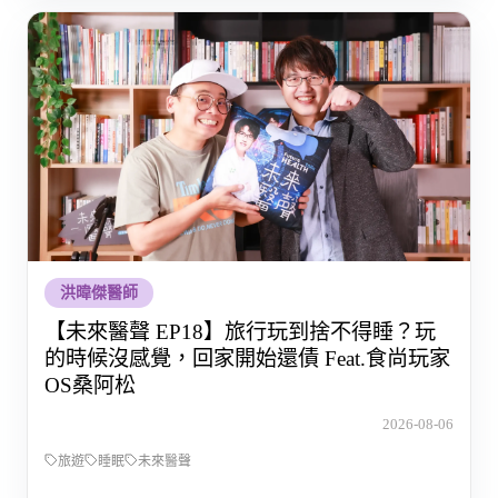
洪暐傑醫師
【未來醫聲 EP18】旅行玩到捨不得睡？玩
的時候沒感覺，回家開始還債 Feat.食尚玩家
OS桑阿松
2026-08-06
旅遊
睡眠
未來醫聲