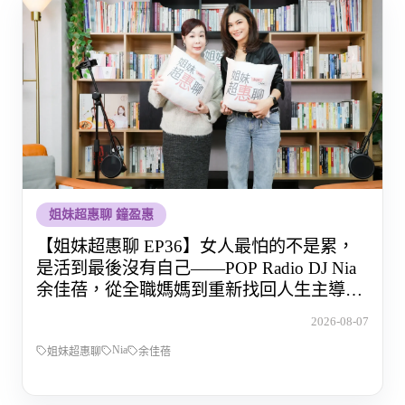
姐妹超惠聊 鐘盈惠
【姐妹超惠聊 EP36】女人最怕的不是累，
是活到最後沒有自己——POP Radio DJ Nia
余佳蓓，從全職媽媽到重新找回人生主導權
的那段路
2026-08-07
Nia
姐妹超惠聊
余佳蓓