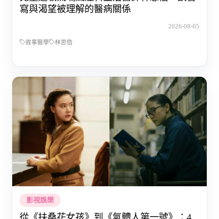
寫與渴望被理解的醫病關係
2026-08-05
敘事醫學
林思偕
影視娛樂
從《扶桑花女孩》到《氣體人第一號》：4