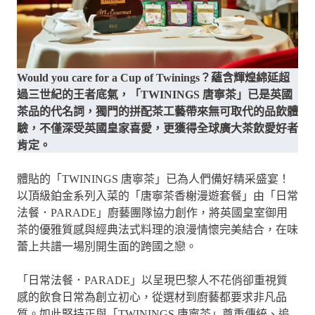
Would you care for a Cup of Twinings？蘊含輝煌綿延超
過三世紀的王者底氣，「TWININGS 唐寧茶」已是英國
茶品的代名詞，獨門的拼配茶工藝帶來無可取代的品飲體
驗，不僅深受英國皇家喜愛，更獲得全球廣大茶飲愛好者
肯定。
體貼的「TWININGS 唐寧茶」已為人們備好精采盛宴！
以頂級鉑金系列入菜的「唐寧茶香榭漫遊套餐」由「日常
法餐．PARADE」廚藝團隊協力創作，將英國皇室御用
茶的優雅質感與經典法式料理的浪漫情懷完美結合，在味
蕾上共譜一場別開生面的跨國之戀。
「日常法餐．PARADE」以呈現巴黎人不花俏卻重視質
感的飲食日常為創立初心，從選材到廚藝都要求非凡品
質。如此堅持正與「TWININGS 唐寧茶」尊重傳統、追