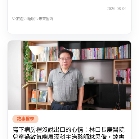
2026-08-06
旅遊
睡眠
未來醫聲
敘事醫學
寫下病房裡沒說出口的心情：林口長庚醫院
兒童過敏氣喘風溼科主治醫師林思偕，談書