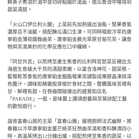
鮮栗子煮溶於湯中並切碎點綴於湯面，南瓜香滑中嚐得到
蔬菜清甜。
「火山口伊比利火腿」上菜前先加熱逼出油脂，堅果香氣
濃厚且不油膩，搭配醃瓜滿口生津。可同時啜飲冷萃的唐
寧鉑金薄荷圓舞曲茶、唐寧鉑金晨光草原甘菊花茶，讓食
物與茶湯美妙的化學反應在口中纏綿。
「同甘共苦」以煎烤至產生焦香的比利時苦苣菜反襯出北
海道生食級大干貝的清甜柔嫩，以富含洛神花、甜菜根、
藍莓乾等香氣的唐寧鉑金胭脂莓果茶調製成果膠晶凍與深
色醬汁，調味如精靈般穿梭於食材之間，整體風味苦裡有
甘、鮮裡有甜，在唇齒間碰撞出的感覺如店名
「PARADE」一般，是味蕾上讚頌廚藝與茶葉拼配工藝
的歡悅遊行。
諧音富春山居的主菜「富春山雞」展現廚師法式幽默，將
春雞以冷萃唐寧鉑金薑芒綠茶狂想曲茶湯和香料醃漬四小
時，高溫蒸烤出12分鐘出爐，搭配煎烤至焦香的蔬菜、以