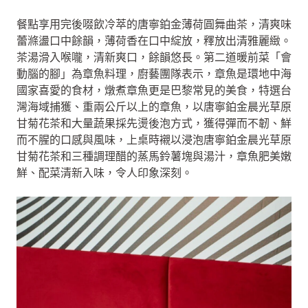
餐點享用完後啜飲冷萃的唐寧鉑金薄荷圓舞曲茶，清爽味
蕾滌盪口中餘韻，薄荷香在口中綻放，釋放出清雅麗緻。
茶湯滑入喉嚨，清新爽口，餘韻悠長。第二道暖前菜「會
動腦的腳」為章魚料理，廚藝團隊表示，章魚是環地中海
國家喜愛的食材，燉煮章魚更是巴黎常見的美食，特選台
灣海域捕獲、重兩公斤以上的章魚，以唐寧鉑金晨光草原
甘菊花茶和大量蔬果採先燙後泡方式，獲得彈而不韌、鮮
而不腥的口感與風味，上桌時襯以浸泡唐寧鉑金晨光草原
甘菊花茶和三種調理醋的蒸馬鈴薯塊與湯汁，章魚肥美嫩
鮮、配菜清新入味，令人印象深刻。