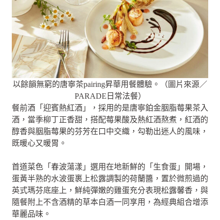
以餘韻無窮的唐寧茶pairing昇華用餐體驗。（圖片來源／
PARADE日常法餐）
餐前酒「迎賓熱紅酒」，採用的是唐寧鉑金胭脂莓果茶入
酒，當季柳丁正香甜，搭配莓果酸及熱紅酒熬煮，紅酒的
醇香與胭脂莓果的芬芳在口中交織，勾勒出迷人的風味，
既暖心又暖胃。
首道菜色「春波蕩漾」選用在地新鮮的「生食蛋」開場，
蛋黃半熟的水波蛋裹上松露調製的荷蘭醬，置於微煎過的
英式瑪芬底座上，鮮純彈嫩的雞蛋充分表現松露馨香，與
隨餐附上不含酒精的草本白酒一同享用，為經典組合增添
華麗品味。