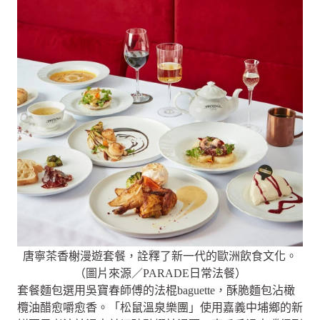
唐寧茶香榭漫遊套餐，詮釋了新一代的歐洲飲食文化。
（圖片來源／PARADE日常法餐）
套餐麵包選用吳寶春師傅的法棍baguette，酥脆麵包沾橄
欖油醋愈嚼愈香。「松鼠溫泉樂團」使用嘉義中埔鄉的新