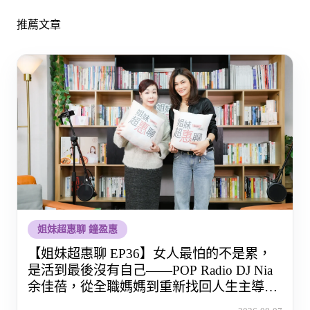
推薦文章
姐妹超惠聊 鐘盈惠
【姐妹超惠聊 EP36】女人最怕的不是累，
是活到最後沒有自己——POP Radio DJ Nia
余佳蓓，從全職媽媽到重新找回人生主導權
的那段路