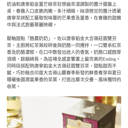
奶油和唐寧鉑金薑芒綠茶狂想曲茶湯調製的醬汁擺盤上
桌，春雞入口皮脆肉嫩，多汁細緻，絲滑微甘的醬汁透著
唐寧茶拼配工藝取悅味蕾的芒果香及薑香，在春雞的甜嫩
中與法式廚藝華麗映襯。
壓軸甜點「酪農奶奶」，佐以唐寧鉑金大吉嶺莊園雙芬
茶，主廚將紅茶葉絞碎後與奶酪一同攪拌，一口雙承紅茶
香及奶酪濃郁，在口中散發出迷人的香氣。奶酪口感醇厚
滑順，餘韻綿長，為這場全感宴饗畫上最完美的Ending。
同時段搭配熱唐寧鉑金大吉嶺莊園雙芬茶，甜點甜而不
膩，巧妙融合印度大吉嶺山麓春季新發的鮮香春芽與夏日
曝曬後圓潤富果香的茶葉，打造出層次交疊、風味獨特的
收尾。