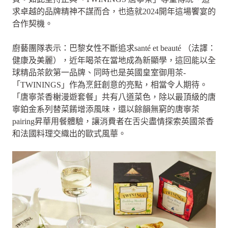
求卓越的品牌精神不謀而合，也造就2024開年這場饗宴的
合作契機。
廚藝團隊表示：巴黎女性不斷追求santé et beauté （法譯：
健康及美麗），近年喝茶在當地成為新顯學，這回能以全
球精品茶飲第一品牌、同時也是英國皇室御用茶-
「TWININGS」作為烹飪創意的亮點，相當令人期待。
「唐寧茶香榭漫遊套餐」共有八道菜色，除以最頂級的唐
寧鉑金系列替菜餚增添風味，還以餘韻無窮的唐寧茶
pairing昇華用餐體驗，讓消費者在舌尖盡情探索英國茶香
和法國料理交織出的歐式風華。