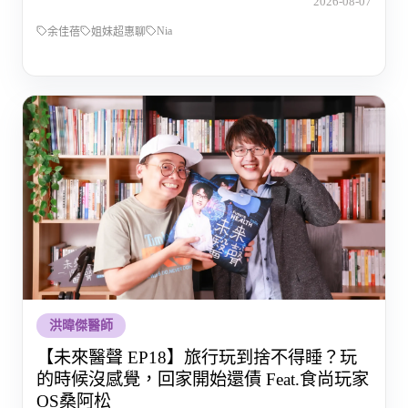
2026-08-07
Nia
余佳蓓
姐妹超惠聊
洪暐傑醫師
【未來醫聲 EP18】旅行玩到捨不得睡？玩
的時候沒感覺，回家開始還債 Feat.食尚玩家
OS桑阿松