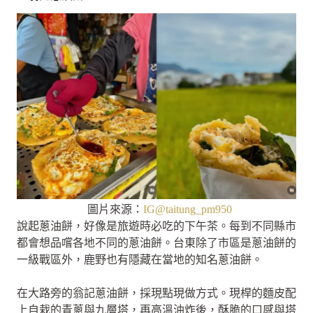
圖片來源：
IG@taitung_pm950
說起蔥油餅，好像是旅遊時必吃的下午茶。每到不同縣市
都會想品嚐各地不同的蔥油餅。台東除了市區是蔥油餅的
一級戰區外，鹿野也有隱藏在當地的知名蔥油餅。
在大路旁的翁記蔥油餅，採現點現做方式。現桿的麵皮配
上自栽的青蔥與九層塔，再高溫油炸後，酥脆的口感與塔