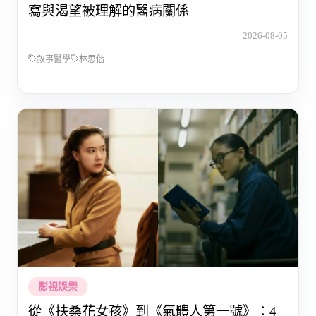
寫與渴望被理解的醫病關係
2026-08-05
敘事醫學
林思偕
影視娛樂
從《扶桑花女孩》到《氣體人第一號》：4