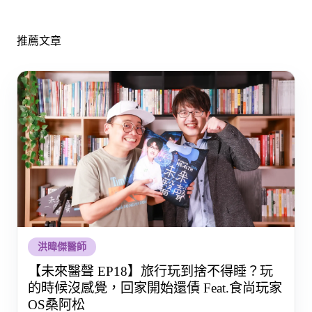
推薦文章
洪暐傑醫師
【未來醫聲 EP18】旅行玩到捨不得睡？玩
的時候沒感覺，回家開始還債 Feat.食尚玩家
OS桑阿松