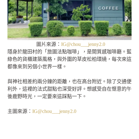
圖片來源：
IG@chou___jenny2.0
隱身於龍田村的「旅圖法點咖啡」，是間質感咖啡廳。藍
綠色的貨櫃建築風格，與外圍的草皮松柏環繞，每次來這
都像來到另個小世界一樣。
與神社相差約兩分鐘的距離，也在高台附近。除了交通便
利外，這裡的法式甜點也深受好評。想感受自在愜意的午
後鹿野時光，一定要來這踩點一下。
主圖來源：
IG@chou___jenny2.0