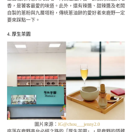
香，是饕客最愛的味道。此外，還有辣醬、甜辣醬及老闆
自製的蔥粉與九層塔粉，傳統蔥油餅的愛好者來鹿野一定
要來踩點一下。
4. 厚生茶園
圖片來源：
IG@chou___jenny2.0
座落在鹿野高台必經之路的「厚生茶園」，是鹿野的隱藏