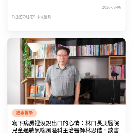
2026-08-06
旅遊
睡眠
未來醫聲
敘事醫學
寫下病房裡沒說出口的心情：林口長庚醫院
兒童過敏氣喘風溼科主治醫師林思偕，談書