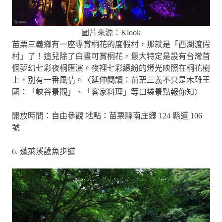
圖片來源：Klook
苗栗三義鄉有一座專賞桐花的度假村，那就是「西湖渡假
村」了！這兒除了白晝可賞桐花，最大特定是設有台灣首
個夢幻七彩夜桐匯演。夜裡七彩繽紛的燈光映照在桐花樹
上，別有一番風情。〈延伸閱讀：苗栗三義不只是木雕王
國：「峽谷景觀」、「客家料理」等口袋景點報你知〉
開放時間：自由參觀 地點：苗栗縣南庄鄉 124 縣道 106
號
6. 蓬萊溪護魚步道