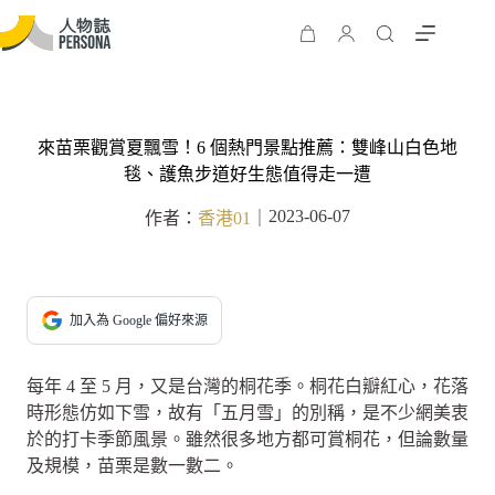
來苗栗觀賞夏飄雪！6 個熱門景點推薦：雙峰山白色地
毯、護魚步道好生態值得走一遭
2023-06-07
作者：
香港01
｜
加入為 Google 偏好來源
每年 4 至 5 月，又是台灣的桐花季。桐花白瓣紅心，花落
時形態仿如下雪，故有「五月雪」的別稱，是不少網美衷
於的打卡季節風景。雖然很多地方都可賞桐花，但論數量
及規模，苗栗是數一數二。