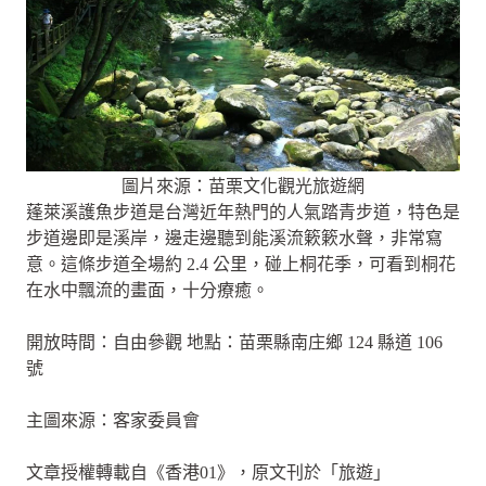
圖片來源：苗栗文化觀光旅遊網
蓬萊溪護魚步道是台灣近年熱門的人氣踏青步道，特色是
步道邊即是溪岸，邊走邊聽到能溪流簌簌水聲，非常寫
意。這條步道全場約 2.4 公里，碰上桐花季，可看到桐花
在水中飄流的畫面，十分療癒。
開放時間：自由參觀 地點：苗栗縣南庄鄉 124 縣道 106
號
主圖來源：客家委員會
文章授權轉載自《香港01》，原文刊於「旅遊」