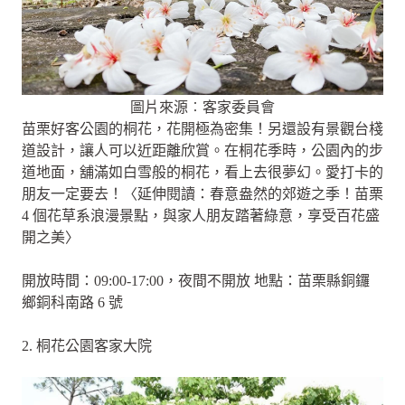
圖片來源︰客家委員會
苗栗好客公園的桐花，花開極為密集！另還設有景觀台棧
道設計，讓人可以近距離欣賞。在桐花季時，公園內的步
道地面，舖滿如白雪般的桐花，看上去很夢幻。愛打卡的
朋友一定要去！〈延伸閱讀：春意盎然的郊遊之季！苗栗
4 個花草系浪漫景點，與家人朋友踏著綠意，享受百花盛
開之美〉
開放時間：09:00-17:00，夜間不開放 地點：苗栗縣銅鑼
鄉銅科南路 6 號
2. 桐花公園客家大院