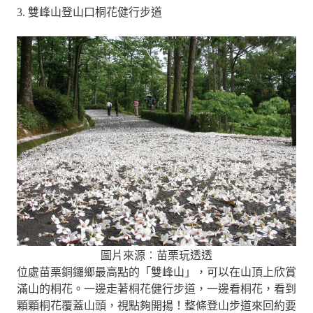
3. 雙峰山登山口桐花健行步道
圖片來源︰苗栗玩透透
位處苗栗銅鑼鄉最高點的「雙峰山」，可以在山頂上欣賞
滿山的桐花。一邊走著桐花健行步道，一邊看桐花，看到
顆顆桐花覆蓋山頭，視點夠開揚！整條登山步道來回約要