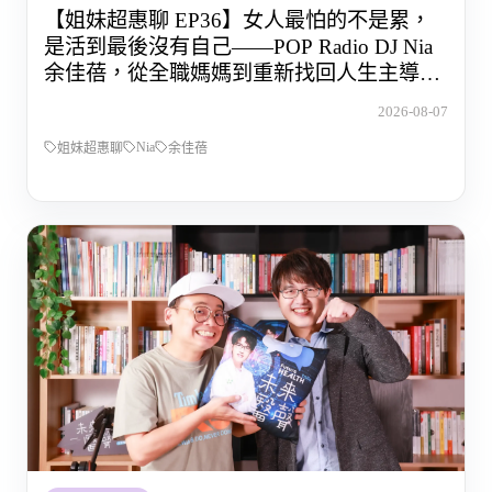
【姐妹超惠聊 EP36】女人最怕的不是累，
是活到最後沒有自己——POP Radio DJ Nia
余佳蓓，從全職媽媽到重新找回人生主導權
的那段路
2026-08-07
Nia
姐妹超惠聊
余佳蓓