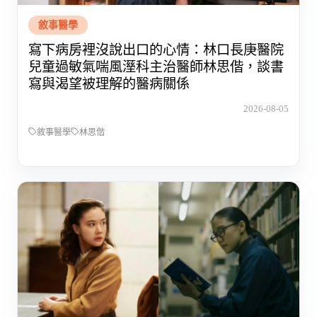
敘事醫學
寫下病房裡沒說出口的心情：林口長庚醫院
兒童過敏氣喘風溼科主治醫師林思偕，談書
寫與渴望被理解的醫病關係
2026-08-05
敘事醫學
林思偕