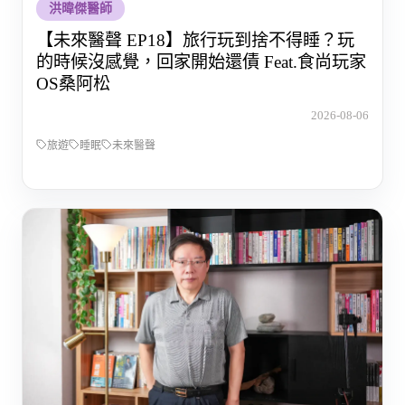
洪暐傑醫師
【未來醫聲 EP18】旅行玩到捨不得睡？玩
的時候沒感覺，回家開始還債 Feat.食尚玩家
OS桑阿松
2026-08-06
旅遊
睡眠
未來醫聲