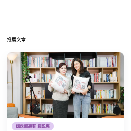
推薦文章
姐妹超惠聊 鐘盈惠