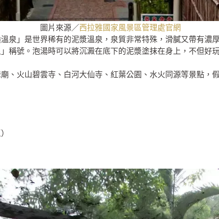
圖片來源／
西拉雅國家風景區管理處官網
嶺溫泉」是世界稀有的泥漿溫泉，泉質非常特殊，滑膩又帶有濃
泉」稱號。泡湯時可以將沉澱在底下的泥漿塗抹在身上，不但好
爺廟、火山碧雲寺、白河大仙寺、紅葉公園、水火同源等景點，
區）