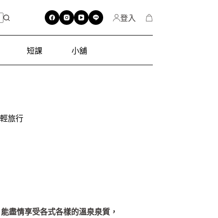
登入
短課
小舖
的輕旅行
，能盡情享受各式各樣的溫泉泉質，