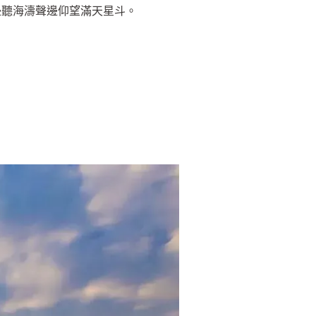
邊聽海濤聲邊仰望滿天星斗。