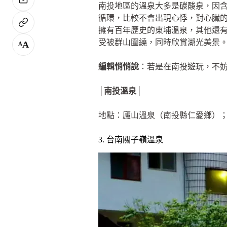
南投地區的溫泉大多是碳酸泉，因
循環，比較不會出現心悸，對心臟
擁有百年歷史的東埔溫泉，其他還
受被群山圍繞，同時欣賞湖光美景
A
A
編輯悄悄說
：若是在南投遊玩，不
│南投溫泉│
地點：廬山溫泉（南投縣仁愛鄉）
3. 台南關子嶺溫泉