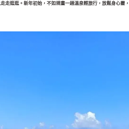
以走走逛逛。新年初始，不如規畫一趟溫泉輕旅行，放鬆身心靈