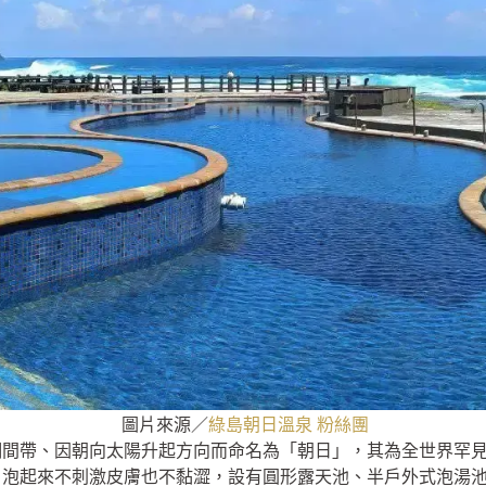
圖片來源／
綠島朝日溫泉 粉絲團
潮間帶、因朝向太陽升起方向而命名為「朝日」，其為全世界罕
泡起來不刺激皮膚也不黏澀，設有圓形露天池、半戶外式泡湯池、