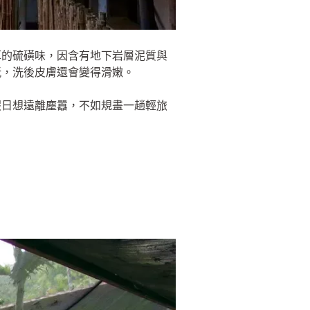
厚的硫磺味，因含有地下岩層泥質與
玩，洗後皮膚還會變得滑嫩。
假日想遠離塵囂，不如規畫一趟輕旅