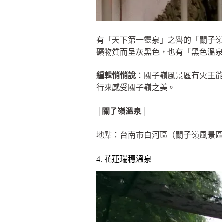
有「天下第一靈泉」之譽的「關子
礦物質而呈灰黑色，也有「黑色溫
編輯悄悄說
：關子嶺風景區有火王
行來感受關子嶺之美。
│關子嶺溫泉│
地點：台南市白河區（關子嶺風景
4. 花蓮瑞穗溫泉