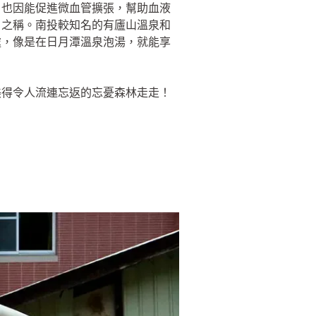
；也因能促進微血管擴張，幫助血液
」之稱。南投較知名的有廬山溫泉和
處，像是在日月潭溫泉泡湯，就能享
美得令人流連忘返的忘憂森林走走！