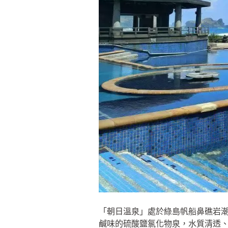
「朝日溫泉」處於綠島帆船鼻礁岩
鹹味的硫酸鹽氯化物泉，水質清透、