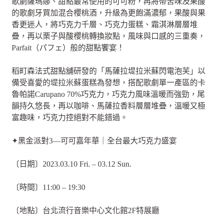
歌劇薩瑪娜、甜點最常使用的可可粉，再將帶苦味及果酸
的歌劇牙買加混合櫻桃酒，升級為更飽滿濃郁，果酸與果
香更迷人，將巧克力千層、巧克力蛋糕、霜淇淋層層堆
疊，再以栗子與酸櫻桃轉換妝點，風味與口感的三重奏，
Parfait（パフェ）般的甜點饗宴！
稻町森法式甜點舖研發的「馬薩拉堤拉米蘇閃電泡芙」以
備受喜愛的堤拉米蘇蛋糕為發想，搭配歌劇單一產區的卡
魯帕諾Carupano 70%巧克力，巧克力風味溫暖而強勁，尾
韻持久悠長，再以咖啡、馬薩拉香料層層堆疊，溫暖又極
富趣味，巧克力控絕對不能錯過。
✦黑金派對3—可可嘉年華｜全台最大巧克力盛宴
〔日期〕2023.03.10 Fri. – 03.12 Sun.
〔時間〕11:00 – 19:30
〔地點〕台北流行音樂中心文化館2F特展廳