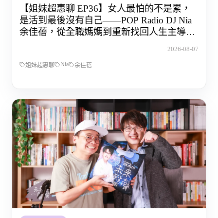
【姐妹超惠聊 EP36】女人最怕的不是累，
是活到最後沒有自己——POP Radio DJ Nia
余佳蓓，從全職媽媽到重新找回人生主導權
的那段路
2026-08-07
Nia
姐妹超惠聊
余佳蓓