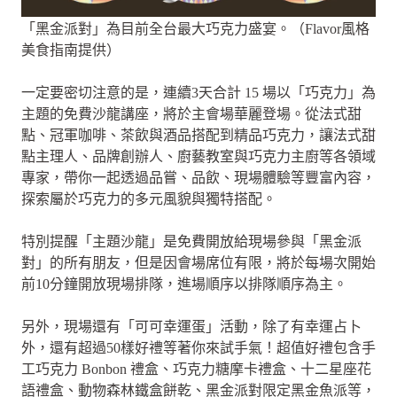
「黑金派對」為目前全台最大巧克力盛宴。（Flavor風格
美食指南提供）
一定要密切注意的是，連續3天合計 15 場以「巧克力」為
主題的免費沙龍講座，將於主會場華麗登場。從法式甜
點、冠軍咖啡、茶飲與酒品搭配到精品巧克力，讓法式甜
點主理人、品牌創辦人、廚藝教室與巧克力主廚等各領域
專家，帶你一起透過品嘗、品飲、現場體驗等豐富內容，
探索屬於巧克力的多元風貌與獨特搭配。
特別提醒「主題沙龍」是免費開放給現場參與「黑金派
對」的所有朋友，但是因會場席位有限，將於每場次開始
前10分鐘開放現場排隊，進場順序以排隊順序為主。
另外，現場還有「可可幸運蛋」活動，除了有幸運占卜
外，還有超過50樣好禮等著你來試手氣！超值好禮包含手
工巧克力 Bonbon 禮盒、巧克力糖摩卡禮盒、十二星座花
語禮盒、動物森林鐵盒餅乾、黑金派對限定黑金魚派等，