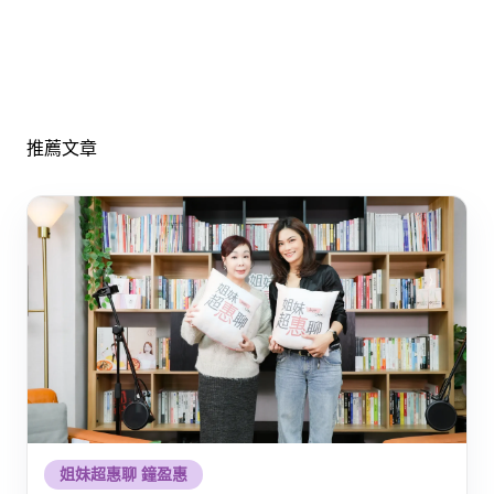
推薦文章
姐妹超惠聊 鐘盈惠