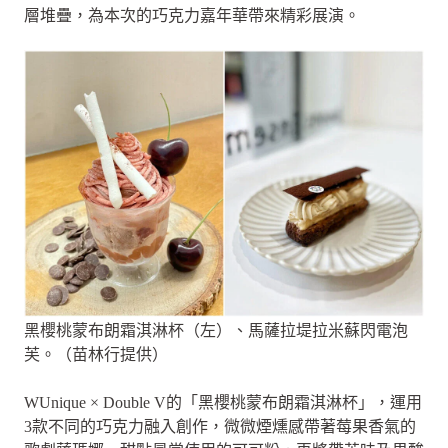
層堆疊，為本次的巧克力嘉年華帶來精彩展演。
黑櫻桃蒙布朗霜淇淋杯（左）、馬薩拉堤拉米蘇閃電泡
芙。（苗林行提供）
WUnique × Double V的「黑櫻桃蒙布朗霜淇淋杯」，運用
3款不同的巧克力融入創作，微微煙燻感帶著莓果香氣的