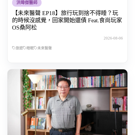
洪暐傑醫師
【未來醫聲 EP18】旅行玩到捨不得睡？玩
的時候沒感覺，回家開始還債 Feat.食尚玩家
OS桑阿松
2026-08-06
旅遊
睡眠
未來醫聲