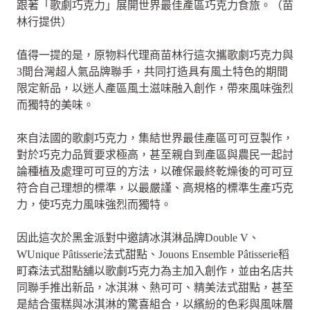
跟著「歌劇巧克力」展開世界最佳產區巧克力食旅。（苗
林行提供）
值得一提的是，原物料代理商苗林行這次攜歌劇巧克力與
3間台灣超人氣品牌聯手，共同打造具有風土特色的期間
限定新品，以迷人產區風土滋味融入創作，帶來風味強烈
而獨特的美味。
來自法國的歌劇巧克力，集結世界最佳產區可可豆製作，
對於巧克力品質要求極高，甚至親自到產區與農民一起討
論種植及處理可可豆的方法，以確保最終乾燥後的可可豆
符合自己理想的標準，以最嚴謹、高規格的標準生產巧克
力，使巧克力風味強烈而獨特。
因此這次於黑金派對中邀請冰淇淋品牌Double V、
WUnique Pâtisserie法式甜點、Jouons Ensemble Pâtisserie稻
町森法式甜點舖以歌劇巧克力為主加入創作，並由名店共
同聯手推出新品，冰淇淋、熱可可、精美法式甜點，甚至
是結合蛋糕與冰淇淋的驚喜組合，以繽紛的色彩與風味層