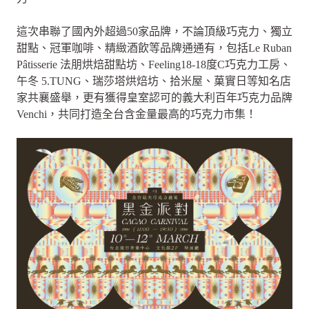
這次串聯了國內外超過50家品牌，不論頂級巧克力、獨立
甜點、冠軍咖啡、精緻酒飲等品牌通通有，包括Le Ruban
Pâtisserie 法朋烘焙甜點坊、Feeling18-18度C巧克力工房、
午冬 5.TUNG、瑞莎塔烘焙坊、拾米屋、菓實日等知名店
家共襄盛舉，更有獲得皇室認可的義大利百年巧克力品牌
Venchi，共同打造全台含金量最高的巧克力市集！