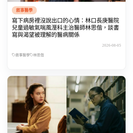
敘事醫學
寫下病房裡沒說出口的心情：林口長庚醫院
兒童過敏氣喘風溼科主治醫師林思偕，談書
寫與渴望被理解的醫病關係
2026-08-05
敘事醫學
林思偕