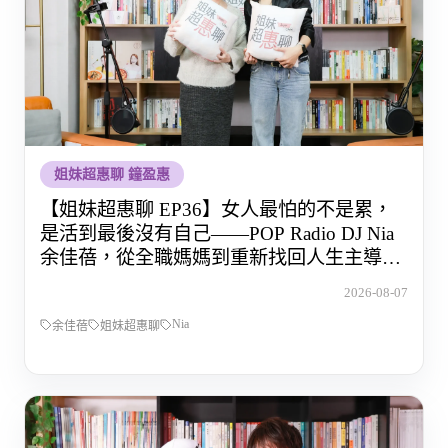
姐妹超惠聊 鐘盈惠
【姐妹超惠聊 EP36】女人最怕的不是累，
是活到最後沒有自己——POP Radio DJ Nia
余佳蓓，從全職媽媽到重新找回人生主導權
的那段路
2026-08-07
Nia
余佳蓓
姐妹超惠聊