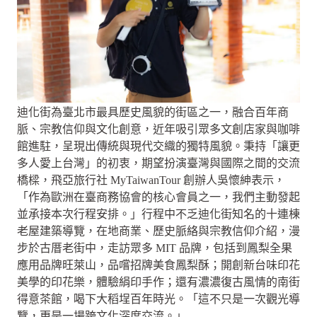
迪化街為臺北市最具歷史風貌的街區之一，融合百年商
脈、宗教信仰與文化創意，近年吸引眾多文創店家與咖啡
館進駐，呈現出傳統與現代交織的獨特風貌。秉持「讓更
多人愛上台灣」的初衷，期望扮演臺灣與國際之間的交流
橋樑，飛亞旅行社 MyTaiwanTour 創辦人吳懷紳表示，
「作為歐洲在臺商務協會的核心會員之一，我們主動發起
並承接本次行程安排。」行程中不乏迪化街知名的十連棟
老屋建築導覽，在地商業、歷史脈絡與宗教信仰介紹，漫
步於古厝老街中，走訪眾多 MIT 品牌，包括到鳳梨全果
應用品牌旺萊山，品嚐招牌美食鳳梨酥；開創新台味印花
美學的印花樂，體驗絹印手作；還有濃濃復古風情的南街
得意茶館，喝下大稻埕百年時光。「這不只是一次觀光導
覽，更是一場跨文化深度交流。」