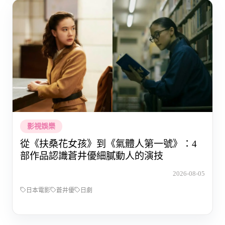
影視娛樂
從《扶桑花女孩》到《氣體人第一號》：4
部作品認識蒼井優細膩動人的演技
2026-08-05
日本電影
蒼井優
日劇