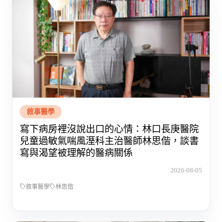
敘事醫學
寫下病房裡沒說出口的心情：林口長庚醫院
兒童過敏氣喘風溼科主治醫師林思偕，談書
寫與渴望被理解的醫病關係
2026-08-05
敘事醫學
林思偕