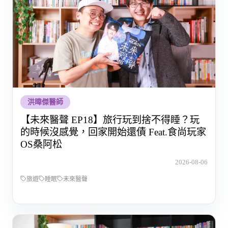
洪暐傑醫師
【未來醫聲 EP18】旅行玩到捨不得睡？玩
的時候沒感覺，回家開始還債 Feat.食尚玩家
OS桑阿松
2026-08-06
旅遊
睡眠
未來醫聲