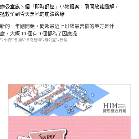
辦公室族 3 個「即時舒壓」小物提案：瞬間放鬆緩解，
拯救忙到昏天黑地的崩潰邊緣
新的一年剛開始，問起最近上班族最苦惱的地方是什
麼，大概 10 個有 9 個都為了因應提…
小物
凱嵐
多肉植物
辦公室
放鬆