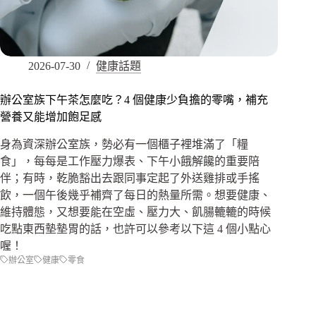
2026-07-30
健康話題
辦公室族下午茶怎麼吃？4 個健康少負擔的零嘴，補充
營養又能增加飽足感
身為資深辦公室族，勢必有一個櫃子裡堆滿了「糧
食」，每每是工作壓力爆表、下午小餓解饞的重要陪
伴；有時，乾脆豁出去跟同事定起了外送雞排或手搖
飲，一個午後幾乎補齊了每日的熱量所需。想要健康、
維持體態，又想要能在空虛、壓力大、飢腸轆轆的時候
吃點東西墊墊胃的話，也許可以參考以下這 4 個小點心
喔！
辦公室
健康
零食