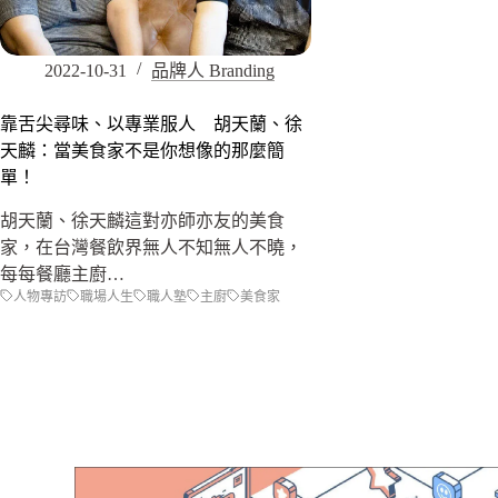
2022-10-31
品牌人 Branding
靠舌尖尋味、以專業服人 胡天蘭、徐
天麟：當美食家不是你想像的那麼簡
單！
胡天蘭、徐天麟這對亦師亦友的美食
家，在台灣餐飲界無人不知無人不曉，
每每餐廳主廚…
人物專訪
職場人生
職人塾
主廚
美食家