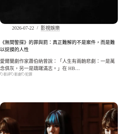
2026-07-22
影視娛樂
《無間警探》的罪與罰：真正難解的不是案件，而是難
以捉摸的人性
愛爾蘭劇作家蕭伯納曾說：「人生有兩齣悲劇：一是萬
念俱灰，另一是躊躇滿志。」在 HB…
影評
影劇
犯罪