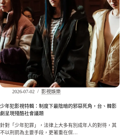
2026-07-02
影視娛樂
少年犯影視特輯：制度下最陰暗的邪惡死角，台、韓影
劇呈現殘酷社會議題
針對「少年犯罪」，法律上大多有別成年人的對待，其
不以刑罰為主要手段，更著重在保…