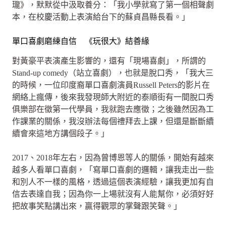
瓏》，默默從中汲取養分：「我小學就寫了第一個相聲劇
本，在校慶活動上表演給台下的蘇貞昌縣長看。」
單口喜劇磨練自信 《玩很大》結善緣
對黃豪平表演產生影響的，還有「現場喜劇」，所謂的
Stand-up comedy（站立喜劇），也就是脫口秀，「我大三
的時候，一位印度裔單口喜劇演員Russell Peters的影片在
網絡上瘋傳，後來我發現師大附近的泰順街有一間脫口秀
俱樂部在徵第一代學員，我就跑去應徵；之後雖然因為工
作課業的關係，我沒辦法每個禮拜去上課，但還是斷斷續
續會來這地方講個段子。」
2017、2018年左右，因為曾博恩等人的關係，開始有越來
越多人看單口喜劇，「寫單口喜劇的邏輯，讓我走出一些
和別人不一樣的風格，透過這個表演經驗，讓我更加有自
信去表達自我；因為你一上場就沒有人能幫你，必須好好
把故事笑點講出來，贏得觀眾的掌聲跟笑聲。」