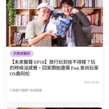
洪暐傑醫師
【未來醫聲 EP18】旅行玩到捨不得睡？玩
的時候沒感覺，回家開始還債 Feat.食尚玩家
OS桑阿松
2026-08-06
旅遊
睡眠
未來醫聲