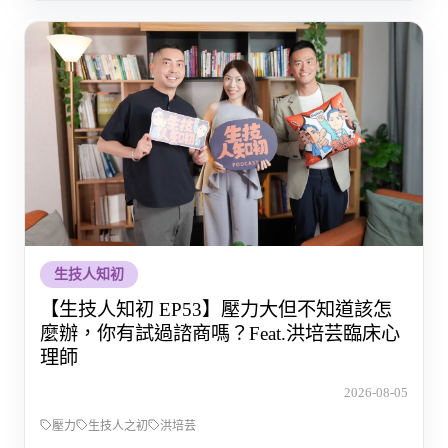
生技人知初
【生技人知初 EP53】壓力大但不知道該怎
麼辦，你有試過諮商嗎？Feat.洪培芸臨床心
理師
2026-08-05
壓力
生技人之初
洪培芸