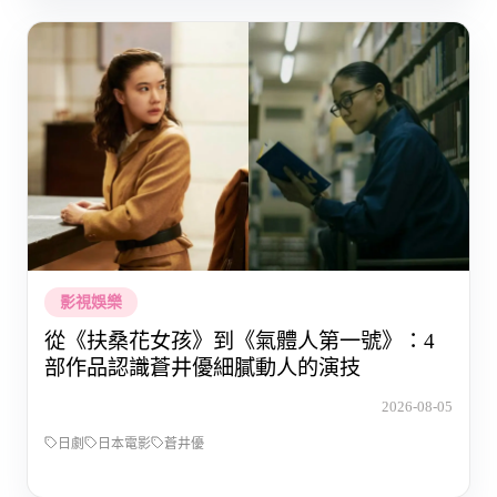
影視娛樂
從《扶桑花女孩》到《氣體人第一號》：4
部作品認識蒼井優細膩動人的演技
2026-08-05
日劇
日本電影
蒼井優