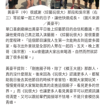
黃豪平（中）很感謝〈綜藝玩很大〉那段和吳宗憲（右
三）等前輩一起工作的日子，讓他快速成長。（圖片來源
／黃豪平）
單口喜劇磨練出黃豪平日後上綜藝節目的自信和膽識，而
讓他覺得自己真正踏入演藝圈，《綜藝玩很大》是很重要
的里程碑。「這個節目讓我人生第一次能夠去到這麼多國
家，每次出外景就是全部的人聚在一起四、五天，晚上憲
哥（吳宗憲）、Kid會邀請大家出來喝酒，自然而然就認
識了很多前輩。」
黃豪平提到：「剛進圈子時，除了《模王大道》那群人，
真的沒什麼朋友，後來因為《玩很大》認識更多人，都幫
助我日後去其他節目的時候不會害怕、敢開大家開玩笑，
慢慢覺得是大家幫助我真的走進這個圈子，看見更多的世
界。」而《玩很大》也讓更多人看見黃豪平可以把資訊講
得清楚、又可以跟前輩們拋接球不怯場，不是只會模仿吳
青峰。