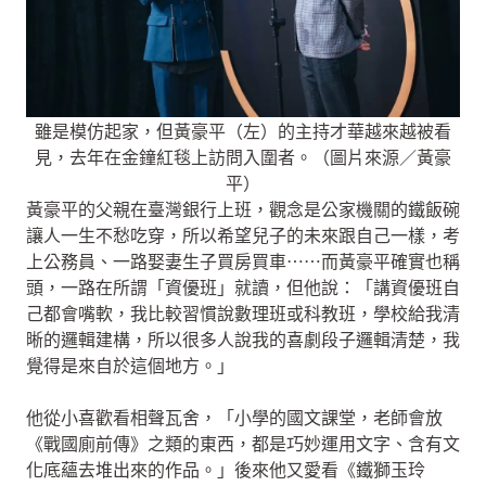
雖是模仿起家，但黃豪平（左）的主持才華越來越被看
見，去年在金鐘紅毯上訪問入圍者。（圖片來源／黃豪
平）
黃豪平的父親在臺灣銀行上班，觀念是公家機關的鐵飯碗
讓人一生不愁吃穿，所以希望兒子的未來跟自己一樣，考
上公務員、一路娶妻生子買房買車⋯⋯而黃豪平確實也稱
頭，一路在所謂「資優班」就讀，但他說：「講資優班自
己都會嘴軟，我比較習慣說數理班或科教班，學校給我清
晰的邏輯建構，所以很多人說我的喜劇段子邏輯清楚，我
覺得是來自於這個地方。」
他從小喜歡看相聲瓦舍，「小學的國文課堂，老師會放
《戰國廁前傳》之類的東西，都是巧妙運用文字、含有文
化底蘊去堆出來的作品。」後來他又愛看《鐵獅玉玲