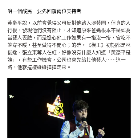
嗆一個酸民 要先回覆兩位支持者
黃豪平說，以前會覺得父母反對他踏入演藝圈，但真的入
行後，發現他們沒有阻止，才知道原來爸媽根本不是認為
當藝人丟臉，而是擔心他工作如果有一搭沒一搭，會吃不
飽穿不暖，甚至做得不開心；的確，《模王》初期都是林
俊逸、張立東等人在紅，好像沒有什麼人知道「黃豪平是
誰」，有些工作機會，公司也會先給其他藝人⋯⋯這一
路，他就這樣碰碰撞撞走來。