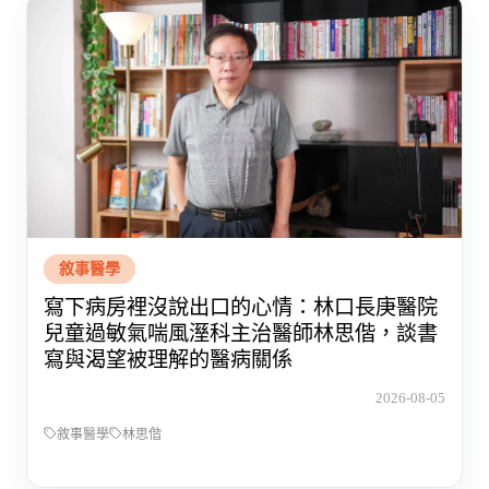
敘事醫學
寫下病房裡沒說出口的心情：林口長庚醫院
兒童過敏氣喘風溼科主治醫師林思偕，談書
寫與渴望被理解的醫病關係
2026-08-05
敘事醫學
林思偕