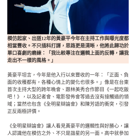
模仿起家、出道12年的黃豪平今年在主持工作與曝光度都
相當豐收。不只插科打諢，思路更是清晰，他將此歸功於
單口喜劇的磨練：「我比較專注在邏輯上面的反轉，讓我
走出不一樣的風格。」
黃豪平坦言，今年是他入行以來豐收的一年：「正面、負
面的收穫都有，各種心情上的變化也很多。」像是在台東
首次主持大型的跨年晚會、跟林美秀合作節目《一起吃飯
吧！》，以及記者會、電影發佈會等過去沒有接觸過的領
域；當然也包含《全明星辯論會》和陳芳語的衝突，引發
正反兩極評價。
《全明星辯論會》讓人看見黃豪平的邏輯性與好勝心，讓
人認識他在模仿之外、不只是諧星的另一面。高中就參加