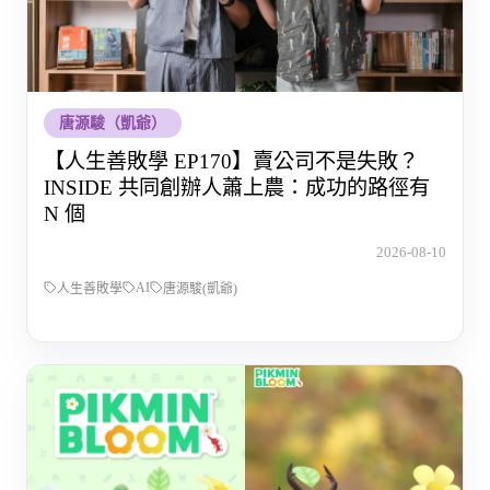
唐源駿（凱爺）
【人生善敗學 EP170】賣公司不是失敗？
INSIDE 共同創辦人蕭上農：成功的路徑有
N 個
2026-08-10
AI
人生善敗學
唐源駿(凱爺)