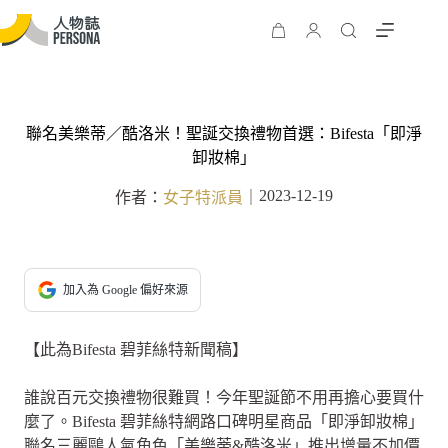
聯名美樂蒂／酷洛米！聖誕交換禮物首選：Bifesta「即淨
卸妝棉」
2023-12-19
作者：
女子特派員
｜
加入為 Google 偏好來源
【此為Bifesta 碧菲絲特新聞稿】
誰說百元交換禮物很難買！今年聖誕節不用再擔心要買什
麼了。Bifesta 碧菲絲特網路口碑明星商品「即淨卸妝棉」
聯名三麗鷗人氣角色「美樂蒂&酷洛米」推出增量不加價