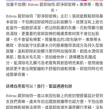
加量不加價! Bifesta 碧菲絲特-即淨卸妝棉 x 美樂蒂、酷洛
米。
Bifesta 碧菲絲特「即淨卸妝棉」主打 1 張就能輕鬆卸除基
本妝容，不怕擦拭卸妝時回沾彩妝髒污，就算沒有上妝也
能當作一般臉部清潔，把沾附肌膚的灰塵、花粉等髒污徹
底清除，更重要的是卸妝棉的親膚柔軟材質不會拉扯肌
膚，也不會留有棉絮。限量推出的2款包裝中，美樂蒂水
嫩款，添加能守住肌膚水分的胺基酸保濕成分及持久型玻
尿酸，溫和卸除彩妝髒污更同時加強保濕，創造水潤保濕
美肌；酷洛米毛孔款，添加維他命 C 誘導體及乳酸成
分，能清除毛孔髒污及老廢角質創造明亮美肌，使用過後
臉部更不會出現緊繃和不舒服的過乾現象，卸妝同時也完
成簡單保養。
送禮自用皆可以！旅行、聖誕通通包辦
Bifesta 碧菲絲特一直以來因包裝上的密封塑膠蓋設計受到
女孩們青睞，歲末年初出國旅遊攜帶也超方便，不怕出遊
卸妝棉乾掉無法使用，或是卸妝液外漏弄髒行李箱，沒有