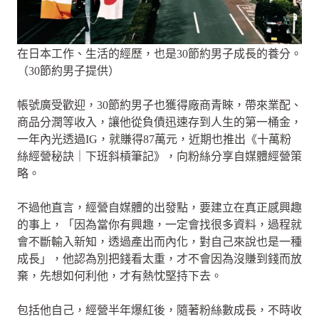
在日本工作、生活的經歷，也是30節約男子成長的養分。
（30節約男子提供）
帳號廣受歡迎，30節約男子也獲得廠商青睞，帶來業配、
商品分潤等收入，讓他從負債迅速存到人生的第一桶金，
一年內光透過IG，就賺得87萬元，近期也推出《十萬粉
絲經營秘訣｜下班斜槓筆記》，向粉絲分享自媒體經營策
略。
不過他直言，經營自媒體的出發點，要建立在真正感興趣
的事上，「因為當你有興趣，一定會找很多資料，過程就
會不斷輸入新知，透過產出而內化，對自己來說也是一種
成長」，他認為別把錢看太重，才不會因為沒賺到錢而放
棄，先想如何利他，才有熱忱堅持下去。
包括他自己，經營半年爆紅後，隨著粉絲數成長，不時收