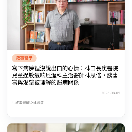
敘事醫學
寫下病房裡沒說出口的心情：林口長庚醫院
兒童過敏氣喘風溼科主治醫師林思偕，談書
寫與渴望被理解的醫病關係
2026-08-05
敘事醫學
林思偕