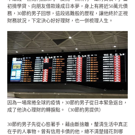
初揹學貸、向朋友借款達成日本夢，身上有將近50萬元債
務，30節約男子回想，這段逃難般的歷程，讓他終於正視
財務狀況，下定決心好好理財，也一併梳理人生。
因為一場席捲全球的疫情，30節約男子從日本緊急返台，
成了他決心理財的轉捩點。（30節約男提供）
30節約男子先從心態著手，藉由斷捨離，釐清生活中真正
在乎的人事物。曾有信用卡債的他，總不清楚錢花到哪