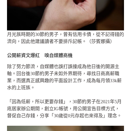
月光族時期的30節約男子，曾有信用卡債，從不記得錢的
流向，因此他建議讀者不要排斥記帳。（莎賓娜攝）
公開薪資文爆紅 嗅自媒體商機
除了努力節流，自媒體也誤打誤撞成為他日後的開源主
軸。回台後30節約男子未如外界期待，尋找日商高薪職
業，而選真正感興趣的平面設計工作，成為每月領33k薪
水的上班族。
「因為低薪，所以更要存錢」，30節約男子在2021年5月
底居家辦公期間，創立IG帳號，用公開宣告目標方式，
督促自己存錢，分享「30歲從0元存起也來得及」理念。