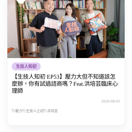
生技人知初
【生技人知初 EP53】壓力大但不知道該怎
麼辦，你有試過諮商嗎？Feat.洪培芸臨床心
理師
2026-08-05
壓力
生技人之初
洪培芸