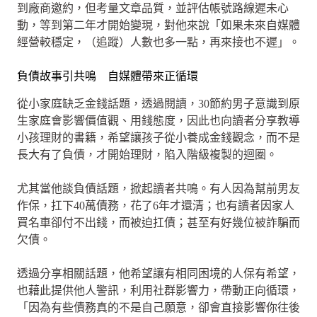
到廠商邀約，但考量文章品質，並評估帳號路線遲未心
動，等到第二年才開始變現，對他來說「如果未來自媒體
經營較穩定，（追蹤）人數也多一點，再來接也不遲」。
負債故事引共鳴 自媒體帶來正循環
從小家庭缺乏金錢話題，透過閱讀，30節約男子意識到原
生家庭會影響價值觀、用錢態度，因此也向讀者分享教導
小孩理財的書籍，希望讓孩子從小養成金錢觀念，而不是
長大有了負債，才開始理財，陷入階級複製的迴圈。
尤其當他談負債話題，掀起讀者共鳴。有人因為幫前男友
作保，扛下40萬債務，花了6年才還清；也有讀者因家人
買名車卻付不出錢，而被迫扛債；甚至有好幾位被詐騙而
欠債。
透過分享相關話題，他希望讓有相同困境的人保有希望，
也藉此提供他人警訊，利用社群影響力，帶動正向循環，
「因為有些債務真的不是自己願意，卻會直接影響你往後