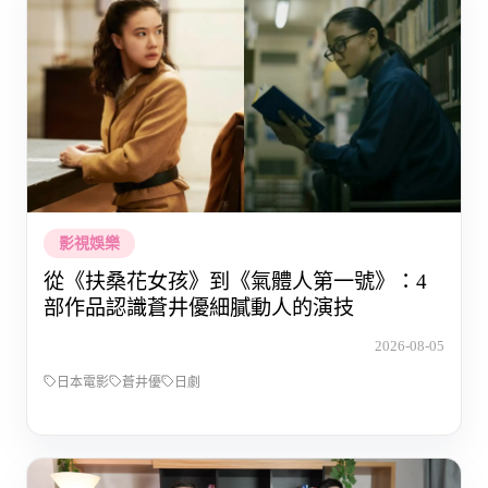
影視娛樂
從《扶桑花女孩》到《氣體人第一號》：4
部作品認識蒼井優細膩動人的演技
2026-08-05
日本電影
蒼井優
日劇