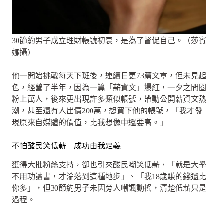
30節約男子成立理財帳號初衷，是為了督促自己。（莎賓
娜攝）
他一開始挑戰每天下班後，連續日更73篇文章，但未見起
色，經營了半年，因為一篇「薪資文」爆紅，一夕之間圈
粉上萬人，後來更出現許多類似帳號，帶動公開薪資文熱
潮，甚至還有人出價200萬，想買下他的帳號，「我才發
現原來自媒體的價值，比我想像中還要高。」
不怕酸民笑低薪 成功由我定義
獲得大批粉絲支持，卻也引來酸民嘲笑低薪，「就是大學
不用功讀書，才淪落到這種地步」、「我18歲賺的錢還比
你多」，但30節約男子未因旁人嘲諷動搖，清楚低薪只是
過程。