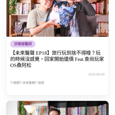
洪暐傑醫師
【未來醫聲 EP18】旅行玩到捨不得睡？玩
的時候沒感覺，回家開始還債 Feat.食尚玩家
OS桑阿松
2026-08-06
睡眠
未來醫聲
旅遊