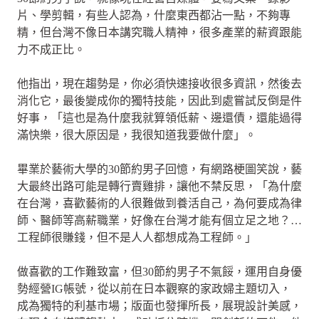
片、學剪輯，有些人認為，什麼東西都沾一點，不夠專
精，但台灣不像日本講究職人精神，很多產業的薪資跟能
力不成正比。
他指出，現在趨勢是，你必須快速接收很多資訊，然後去
消化它，最後變成你的獨特技能，因此到處嘗試反倒是件
好事，「這也是為什麼我就算領低薪、邊還債，還能過得
滿快樂，很大原因是，我很知道我要做什麼」。
畢業於藝術大學的30節約男子回憶，有網路梗圖笑說，藝
大最終出路可能是轉行賣雞排，讓他不禁反思，「為什麼
在台灣，喜歡藝術的人很難做到養活自己，為何要成為律
師、醫師等高薪職業，好像在台灣才能有個立足之地？…
工程師很賺錢，但不是人人都想成為工程師。」
做喜歡的工作難致富，但30節約男子不氣餒，運用自身優
勢經營IG帳號，從以前在日本觀察的家政婦主題切入，
成為獨特的利基市場；版面也發揮所長，展現設計美感，