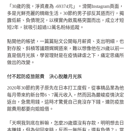
「30歲的我，淨資產為 -69374元」。滑開Instagram頁面，
多是光鮮亮麗的精緻生活，30節約男子卻反其道而行，揭
露低薪、負債現況，以樸實內斂風格突圍而出，成立才短
短2年，就吸引超過12萬名粉絲追蹤。
點開他的帳號，一篇篇貼文公開每月薪資、支出明細，也
對存股、斜槓等議題娓娓道來，難以想像他在29歲以前一
直是個月光族，學習理財是在疫情肆虐之下，痛定思痛所
做出的改變。
付不起防疫旅館費 決心脫離月光族
2020年30節約男子原先在日本打工度假，從事精品業為他
每月帶來約新台幣6、7萬元收入，然而因為嚴峻疫情決定
返台，急需用錢，這時才驚覺自己竟沒存下錢，連防疫旅
館費用都要向姐姐借。
「天啊我到底在幹嘛，怎麼29歲還沒有存款，明明想去日
本賺錢，但為何回來時，反而一無所有，還有負債？」當