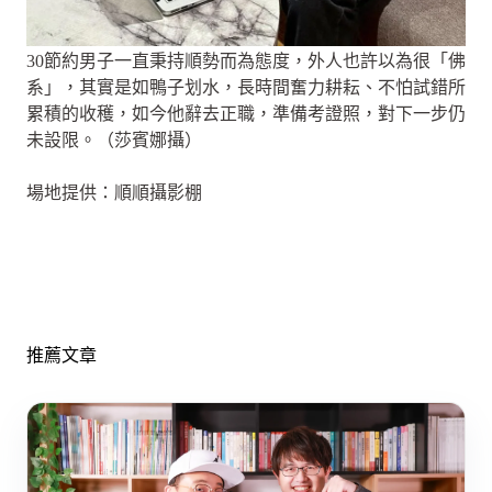
30節約男子一直秉持順勢而為態度，外人也許以為很「佛
系」，其實是如鴨子划水，長時間奮力耕耘、不怕試錯所
累積的收穫，如今他辭去正職，準備考證照，對下一步仍
未設限。（莎賓娜攝）
場地提供：順順攝影棚
推薦文章