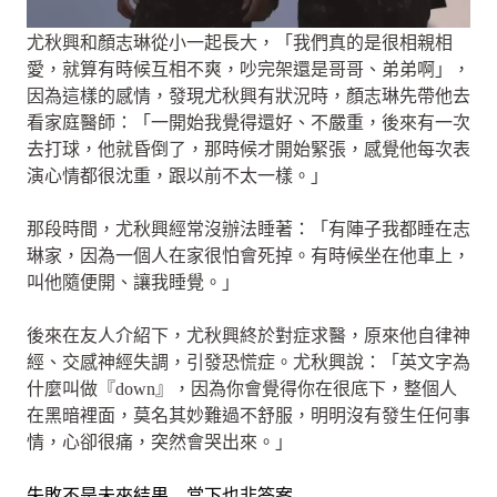
尤秋興和顏志琳從小一起長大，「我們真的是很相親相
愛，就算有時候互相不爽，吵完架還是哥哥、弟弟啊」，
因為這樣的感情，發現尤秋興有狀況時，顏志琳先帶他去
看家庭醫師：「一開始我覺得還好、不嚴重，後來有一次
去打球，他就昏倒了，那時候才開始緊張，感覺他每次表
演心情都很沈重，跟以前不太一樣。」
那段時間，尤秋興經常沒辦法睡著：「有陣子我都睡在志
琳家，因為一個人在家很怕會死掉。有時候坐在他車上，
叫他隨便開、讓我睡覺。」
後來在友人介紹下，尤秋興終於對症求醫，原來他自律神
經、交感神經失調，引發恐慌症。尤秋興說：「英文字為
什麼叫做『down』，因為你會覺得你在很底下，整個人
在黑暗裡面，莫名其妙難過不舒服，明明沒有發生任何事
情，心卻很痛，突然會哭出來。」
失敗不是未來結果 當下也非答案