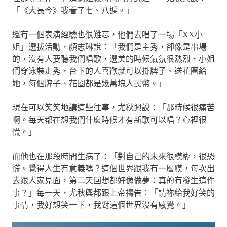
「《大長今》我看了七、八遍。」
還有一個表演經驗也很難忘，他們去唱了一場「XX小
姐」選拔活動，顏志琳說：「我們是主秀，卻像是串場
的，沒有人要聽我們唱歌，選美的時候氣氛很熱烈，小姐
們穿泳裝走秀，台下的人喜歡就可以掛牌子、送花圈給
她，每個牌子、花圈都是幾萬塊人民幣。」
現在可以笑笑地講這些往事，尤秋興說：「那時候很痛苦
啊。每天都在想我們什麼時候才有新歌可以唱？心裡很
慌。」
而他也在那段時間生病了：「對自己的未來很模糊，很恐
慌。覺得人生有意義嗎？這個世界跟我有一層膜，每次出
去跟人家見面，第二天回想都好像做夢：真的有發生這件
事？」每一天，尤秋興都跟上帝禱告：「請祢給我好笑的
事情，我好想笑一下，我對這個世界沒有感覺。」