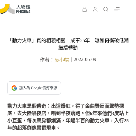
「動力火車」真的相親相愛！成軍25年 曝如何衝破低潮
繼續轉動
2022-05-09
作者：
吳小帽
｜
加入為 Google 偏好來源
動力火車是個傳奇：出道爆紅，得了金曲獎反而聲勢探
底，去大陸唱夜店，唱到半夜落跑。但6年來他們3度站上
小巨蛋，每次票房都爆滿，年過半百的動力火車，入行25
年的起落倒像雲霄飛車。