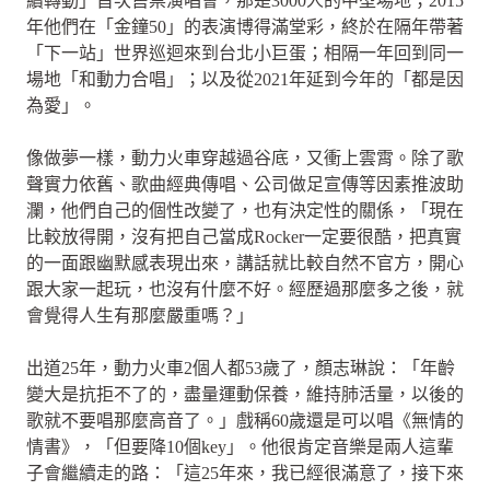
續轉動」首次售票演唱會，那是3000人的中型場地；2015
年他們在「金鐘50」的表演博得滿堂彩，終於在隔年帶著
「下一站」世界巡迴來到台北小巨蛋；相隔一年回到同一
場地「和動力合唱」；以及從2021年延到今年的「都是因
為愛」。
像做夢一樣，動力火車穿越過谷底，又衝上雲霄。除了歌
聲實力依舊、歌曲經典傳唱、公司做足宣傳等因素推波助
瀾，他們自己的個性改變了，也有決定性的關係，「現在
比較放得開，沒有把自己當成Rocker一定要很酷，把真實
的一面跟幽默感表現出來，講話就比較自然不官方，開心
跟大家一起玩，也沒有什麼不好。經歷過那麼多之後，就
會覺得人生有那麼嚴重嗎？」
出道25年，動力火車2個人都53歲了，顏志琳說：「年齡
變大是抗拒不了的，盡量運動保養，維持肺活量，以後的
歌就不要唱那麼高音了。」戲稱60歲還是可以唱《無情的
情書》，「但要降10個key」。他很肯定音樂是兩人這輩
子會繼續走的路：「這25年來，我已經很滿意了，接下來