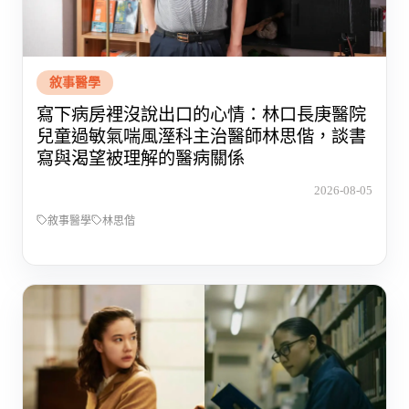
敘事醫學
寫下病房裡沒說出口的心情：林口長庚醫院
兒童過敏氣喘風溼科主治醫師林思偕，談書
寫與渴望被理解的醫病關係
2026-08-05
敘事醫學
林思偕