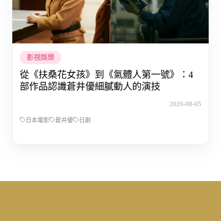
影視娛樂
從《扶桑花女孩》到《氣體人第一號》：4
部作品認識蒼井優細膩動人的演技
2026-08-05
日本電影
蒼井優
日劇