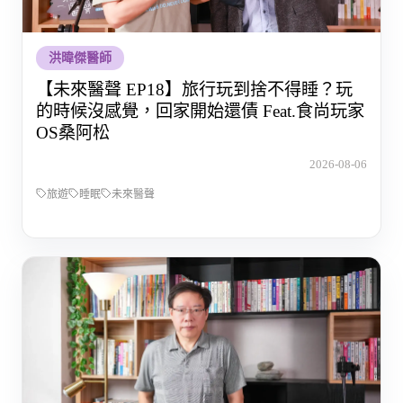
洪暐傑醫師
【未來醫聲 EP18】旅行玩到捨不得睡？玩
的時候沒感覺，回家開始還債 Feat.食尚玩家
OS桑阿松
2026-08-06
旅遊
睡眠
未來醫聲