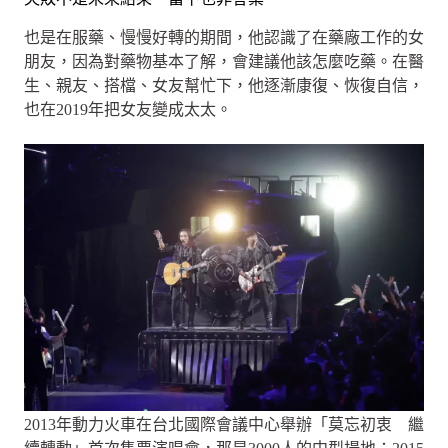
也是在服藥、慢慢好轉的期間，他認識了在藥廠工作的女
朋友，因為對藥物基本了解，會建議他該怎麼吃藥。在醫
生、親友、搭檔、女友幫忙下，他逐漸康復、恢復自信，
也在2019年把女友變成太太。
2013年動力火車在台北國際會議中心舉辦「莫忘初衷 繼