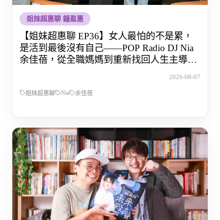
姐妹超惠聊 鐘盈惠
【姐妹超惠聊 EP36】女人最怕的不是累，
是活到最後沒有自己——POP Radio DJ Nia
余佳蓓，從全職媽媽到重新找回人生主導權
的那段路
2026-08-07
Nia
姐妹超惠聊
余佳蓓