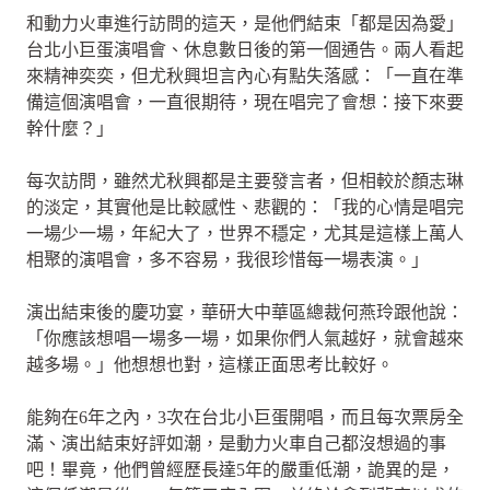
和動力火車進行訪問的這天，是他們結束「都是因為愛」
台北小巨蛋演唱會、休息數日後的第一個通告。兩人看起
來精神奕奕，但尤秋興坦言內心有點失落感：「一直在準
備這個演唱會，一直很期待，現在唱完了會想：接下來要
幹什麼？」
每次訪問，雖然尤秋興都是主要發言者，但相較於顏志琳
的淡定，其實他是比較感性、悲觀的：「我的心情是唱完
一場少一場，年紀大了，世界不穩定，尤其是這樣上萬人
相聚的演唱會，多不容易，我很珍惜每一場表演。」
演出結束後的慶功宴，華研大中華區總裁何燕玲跟他說：
「你應該想唱一場多一場，如果你們人氣越好，就會越來
越多場。」他想想也對，這樣正面思考比較好。
能夠在6年之內，3次在台北小巨蛋開唱，而且每次票房全
滿、演出結束好評如潮，是動力火車自己都沒想過的事
吧！畢竟，他們曾經歷長達5年的嚴重低潮，詭異的是，