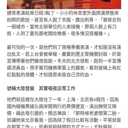
通常表演結束已經3點了，小小的休息室外面擠滿想進來
拍照的歌迷，甚至有人脫了衣服、露出刺青，「曾經去到
一個城市，當地主辦單位的人來接機，那個人臉上有刀
疤，人到了要先跟老闆吃晚餐，很多情況很複雜。」
最可怕的一次，是他們到了現場準備表演，才知道沒有演
出批文，若上台會被舉報、嚴重則遭主管機關封殺，於是
宣傳帶著他們連夜逃跑。冬天的北方很乾，跑到一半宣傳
還流鼻血，用手幫司機擦車窗上的霧氣，看到玻璃上有紅
紅黏黏的液體，才知道原來是自己流的血。
號稱大陸發展 其實唱夜店等工作
他們就這樣在大陸住了一年，上海、北京各6個月，因為
國內線機票遠比兩岸間飛行的票價便宜、演出酬勞又降
價，藉此吸引邀約。顏志琳說：「那時候老婆懷第二胎，
就讓她來北京看我，因為除了假日比較有活動，平常就是
在那等工作。」追劇是殺時間的方式之一，尤秋興說：