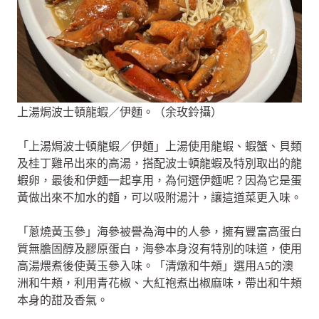
上湯焗波士頓龍蝦／伊麵。（余玫鈴攝）
「上湯焗波士頓龍蝦／伊麵」上湯使用龍蝦、蝦蟹、貝類
及桂丁雞吊出來的高湯，搭配波士頓龍蝦及特別取出的龍
蝦卵，最後和伊麵一起享用，為何選伊麵呢？因為它是蛋
黃做出來不加水的麵，可以吸附湯汁，讓這道菜更入味。
「蔥燒黃玉參」海參被譽為海中的人參，擁有豐富高蛋白
質無膽固醇及膠原蛋白，海參本身沒有特別的味道，使用
高湯煨煮後使黃玉參入味。「清燉和牛頰」選用A5的澳
洲和牛頰，利用青花椒、大紅袍煮出椒麻味，帶出和牛頰
本身的甜及香氣。