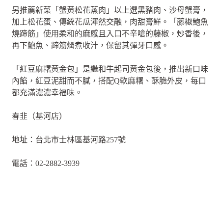
另推薦新菜「蟹黃松花蒸肉」以上選黑豬肉、沙母蟹膏，
加上松花蛋、傳統花瓜渾然交融，肉甜膏鮮。「藤椒鮑魚
燒蹄筋」使用柔和的麻感且入口不辛嗆的藤椒，炒香後，
再下鮑魚、蹄筋燜煮收汁，保留其彈牙口感。
「紅豆麻糬黃金包」是繼和牛起司黃金包後，推出新口味
內餡，紅豆泥甜而不膩，搭配Q軟麻糬、酥脆外皮，每口
都充滿濃濃幸福味。
春韭（基河店）
地址：台北市士林區基河路257號
電話：02-2882-3939