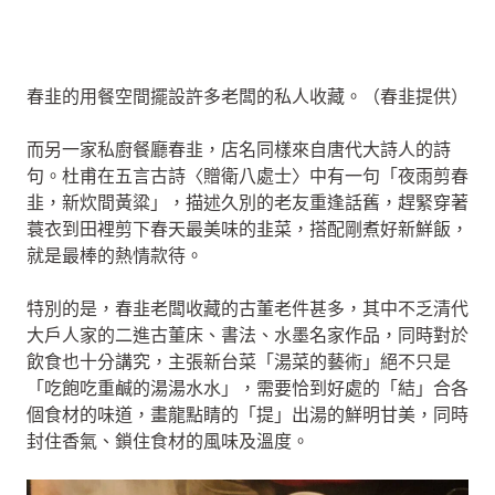
春韭的用餐空間擺設許多老闆的私人收藏。（春韭提供）
而另一家私廚餐廳春韭，店名同樣來自唐代大詩人的詩
句。杜甫在五言古詩〈贈衛八處士〉中有一句「夜雨剪春
韭，新炊間黃粱」，描述久別的老友重逢話舊，趕緊穿著
蓑衣到田裡剪下春天最美味的韭菜，搭配剛煮好新鮮飯，
就是最棒的熱情款待。
特別的是，春韭老闆收藏的古董老件甚多，其中不乏清代
大戶人家的二進古董床、書法、水墨名家作品，同時對於
飲食也十分講究，主張新台菜「湯菜的藝術」絕不只是
「吃飽吃重鹹的湯湯水水」，需要恰到好處的「結」合各
個食材的味道，畫龍點睛的「提」出湯的鮮明甘美，同時
封住香氣、鎖住食材的風味及溫度。