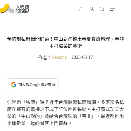
預約制私廚獨門好菜！中山對酌推出春夏食療料理、春韭
主打湯菜的藝術
Persona
2023-05-17
作者：
｜
加入為 Google 偏好來源
你吃過「私廚」嗎？近年台灣掀起私廚風潮，多家知名私
廚在饕客的追捧之下成了訂位困難餐廳。主打廣式功夫大
菜的「中山對酌」及結合台灣味的「春韭」，最近都推出
季節新菜，邀約貴客上門嘗鮮。