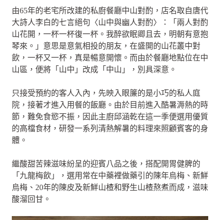
由65年的老宅所改建的私廚餐廳中山對酌，店名取自唐代
大詩人李白的七言絕句〈山中與幽人對酌〉：「兩人對酌
山花開，一杯一杯復一杯。我醉欲眠卿且去，明朝有意抱
琴來。」意思是意氣相投的朋友，在盛開的山花叢中對
飲，一杯又一杯，真是暢意開懷。而由於餐廳地點位在中
山區，便將「山中」改成「中山」，別具深意。
只接受預約的客人入內，先映入眼簾的是小巧的私人庭
院，接著才進入用餐的飯廳。由於目前進入酷暑溽熱的時
節，難免食慾不振，因此主廚邱涵乾在這一季便選用優質
的高檔食材，研發一系列清熱解暑的料理來照顧賓客的身
體。
繼酸甜苦辣滋味紛呈的迎賓八品之後，搭配開胃健脾的
「九龍梅飲」，選用常在中藥裡做藥引的陳年烏梅、新鮮
烏梅、20年的陳皮及新鮮山楂和野生山楂熬煮而成，滋味
酸溜回甘。