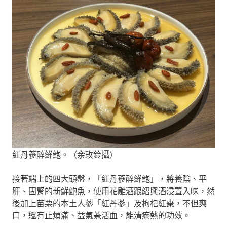
紅丹蔘醉鮮鮑。（余玫鈴攝）
接著端上的四大頭盤，「紅丹蔘醉鮮鮑」，將養陰、平
肝、固腎的新鮮鮑魚，使用花雕酒跟紹興酒浸置入味，然
後加上苗栗的本土人蔘「紅丹蔘」及枸杞紅棗，不但爽
口，還有止煩滿、益氣兼活血，能清瘀熱的功效。