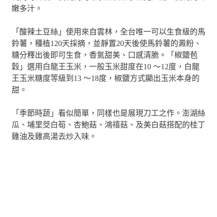
嫩多汁。
「酸辣土豆絲」使用來自雲林，全台唯一可以生食級的馬
鈴薯，種植120天採摘，並靜置20天後使馬鈴薯的澱粉、
糖分釋出後即可生食，香氣甜美、口感清脆。「椒鹽苞
穀」選用白龍王玉米，一般玉米甜度在10 ～12度，白龍
王玉米糖度等級到13 ～18度，椒鹽方式顯出玉米本身的
甜。
「季節時蔬」看似簡單，同樣也是展現刀工之作。澎湖絲
瓜、埔里茭白筍、杏鮑菇、鴻禧菇、及美白菇搭配的桂丁
雞油及雞高湯去炒入味。