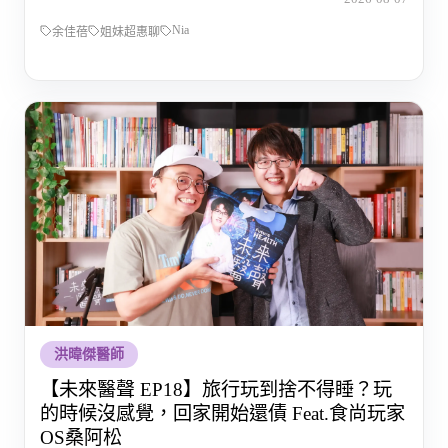
Nia
余佳蓓
姐妹超惠聊
洪暐傑醫師
【未來醫聲 EP18】旅行玩到捨不得睡？玩
的時候沒感覺，回家開始還債 Feat.食尚玩家
OS桑阿松