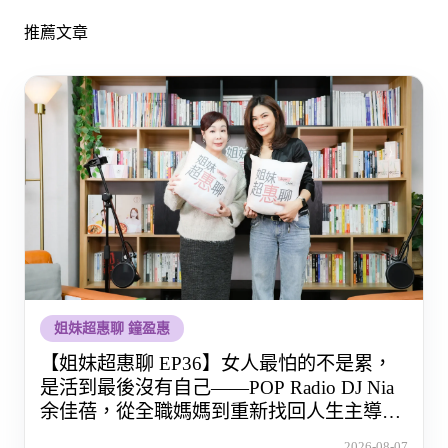
推薦文章
姐妹超惠聊 鐘盈惠
【姐妹超惠聊 EP36】女人最怕的不是累，
是活到最後沒有自己——POP Radio DJ Nia
余佳蓓，從全職媽媽到重新找回人生主導權
的那段路
2026-08-07