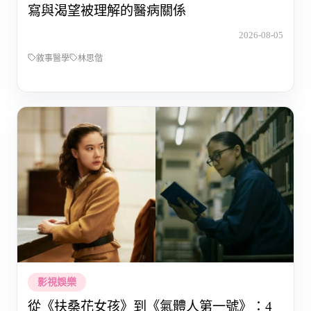
寫與渴望被理解的醫病關係
2026-08-05
敘事醫學
林思偕
影視娛樂
從《扶桑花女孩》到《氣體人第一號》：4