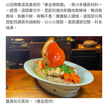
以招牌雞湯為基底的「春韭佛跳牆」，將20多種原材料一
一處理，湯頭層次中，里肌的瘦肉和雞肉取鮮味、鴨肉取
香味，無雞不鮮，無鴨不香！層疊裝入罈燒，湯頭部分再
搭配特調貢布胡椒粉，以小火煨製，湯頭濃郁甘醇、料多
味美。
蟹黃松花蒸肉。（春韭提供）