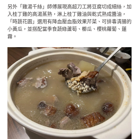
另外「雞湯千絲」師傅展現高超刀工將豆腐切成細絲，加
入桂丁雞的高湯蒸熟，淋上桂丁雞油與乾式熟成醬油，
「時蔬花園」選用有降血壓血脂效果芹菜、可排毒清腸的
小黃瓜，並搭配當季食蔬綠蘆筍、櫛瓜、櫻桃蘿蔔、蓮
霧。