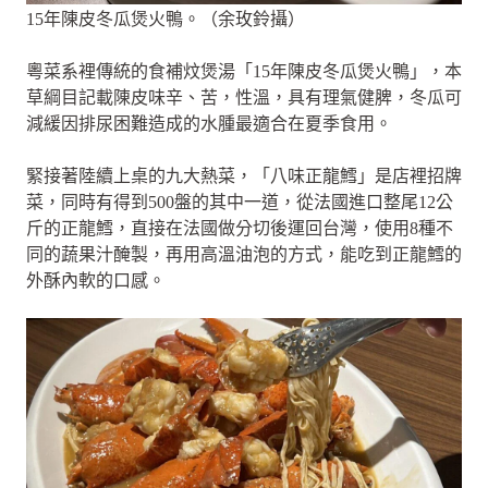
15年陳皮冬瓜煲火鴨。（余玫鈴攝）
粵菜系裡傳統的食補炆煲湯「15年陳皮冬瓜煲火鴨」，本
草綱目記載陳皮味辛、苦，性溫，具有理氣健脾，冬瓜可
減緩因排尿困難造成的水腫最適合在夏季食用。
緊接著陸續上桌的九大熱菜，「八味正龍鱈」是店裡招牌
菜，同時有得到500盤的其中一道，從法國進口整尾12公
斤的正龍鱈，直接在法國做分切後運回台灣，使用8種不
同的蔬果汁醃製，再用高溫油泡的方式，能吃到正龍鱈的
外酥內軟的口感。