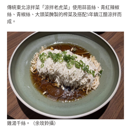
傳統東北涼拌菜「涼拌老虎菜」使用蒜苗絲、青紅辣椒
絲、青椒絲、大頭菜醃製的榨菜及搭配5年鎮江醋涼拌而
成。
雞湯千絲。（余玫鈴攝）