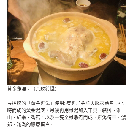
黃金雞湯。（余玫鈴攝）
最招牌的「黃金雞湯」使用5隻雞加金華火腿來熬煮15小
時而成的黃金湯底，最後再用雞湯加入干貝、豬腳、淮
山、紅棗、香菇，以及一隻全雞燉煮而成，雞湯精華、濃
郁，滿滿的膠原蛋白。