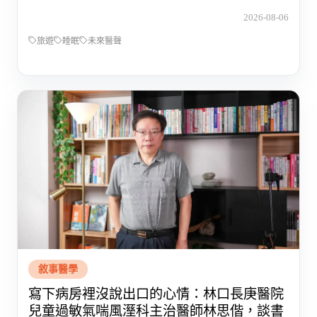
2026-08-06
旅遊
睡眠
未來醫聲
敘事醫學
寫下病房裡沒說出口的心情：林口長庚醫院
兒童過敏氣喘風溼科主治醫師林思偕，談書