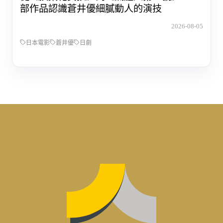
部作品認識蒼井優細膩動人的演技
2026-08-05
日本電影
蒼井優
日劇