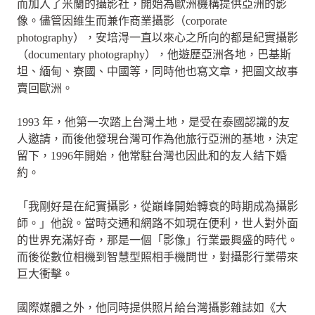
而加入了米蘭的攝影社，開始為歐洲機構提供亞洲的影
像。儘管因維生而兼作商業攝影（corporate
photography），安培淂一直以來心之所向的都是紀實攝影
（documentary photography），他遊歷亞洲各地，巴基斯
坦、緬甸、寮國、中國等，同時他也寫文章，把圖文故事
賣回歐洲。
1993 年，他第一次踏上台灣土地，是受在泰國認識的友
人邀請，而後他發現台灣可作為他旅行亞洲的基地，決定
留下，1996年開始，他常駐台灣也因此和的友人結下婚
約。
「我剛好是在紀實攝影，從巔峰開始轉衰的時期成為攝影
師。」他說。當時交通和網路不如現在便利，世人對外面
的世界充滿好奇，那是一個「影像」行業最興盛的時代。
而後從數位相機到智慧型照相手機問世，對攝影行業帶來
巨大衝擊。
國際媒體之外，他同時提供照片給台灣攝影雜誌如《大