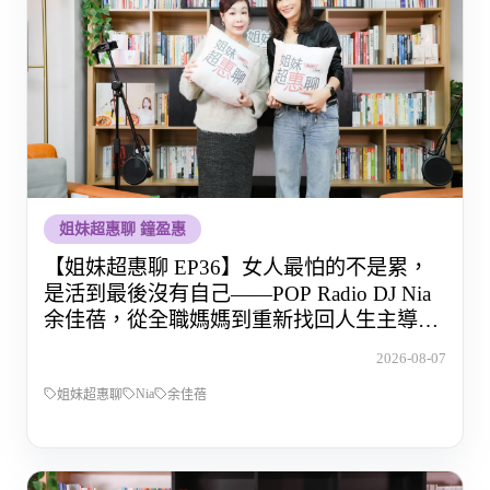
姐妹超惠聊 鐘盈惠
【姐妹超惠聊 EP36】女人最怕的不是累，
是活到最後沒有自己——POP Radio DJ Nia
余佳蓓，從全職媽媽到重新找回人生主導權
的那段路
2026-08-07
Nia
姐妹超惠聊
余佳蓓