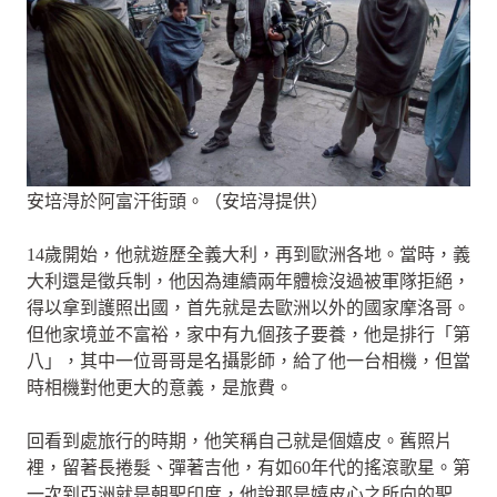
安培淂於阿富汗街頭。（安培淂提供）
14歲開始，他就遊歷全義大利，再到歐洲各地。當時，義
大利還是徵兵制，他因為連續兩年體檢沒過被軍隊拒絕，
得以拿到護照出國，首先就是去歐洲以外的國家摩洛哥。
但他家境並不富裕，家中有九個孩子要養，他是排行「第
八」，其中一位哥哥是名攝影師，給了他一台相機，但當
時相機對他更大的意義，是旅費。
回看到處旅行的時期，他笑稱自己就是個嬉皮。舊照片
裡，留著長捲髮、彈著吉他，有如60年代的搖滾歌星。第
一次到亞洲就是朝聖印度，他說那是嬉皮心之所向的聖