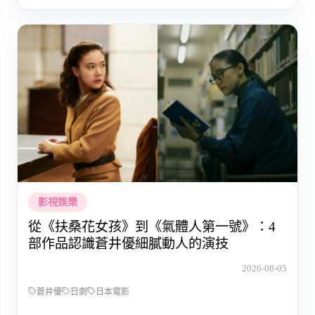
影視娛樂
從《扶桑花女孩》到《氣體人第一號》：4
部作品認識蒼井優細膩動人的演技
2026-08-05
蒼井優
日劇
日本電影