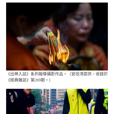
《出神入話》系列報導攝影作品。（安培淂提供，收錄於
《經典雜誌》第269期。）