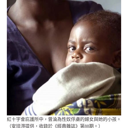
紅十字會庇護所中，曾淪為性奴俘虜的婦女與她的小孩。
（安培淂提供，收錄於《經典雜誌》第88期。）