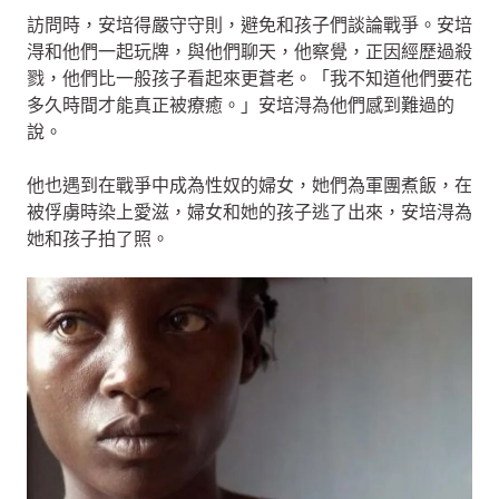
訪問時，安培得嚴守守則，避免和孩子們談論戰爭。安培
淂和他們一起玩牌，與他們聊天，他察覺，正因經歷過殺
戮，他們比一般孩子看起來更蒼老。「我不知道他們要花
多久時間才能真正被療癒。」安培淂為他們感到難過的
說。
他也遇到在戰爭中成為性奴的婦女，她們為軍團煮飯，在
被俘虜時染上愛滋，婦女和她的孩子逃了出來，安培淂為
她和孩子拍了照。