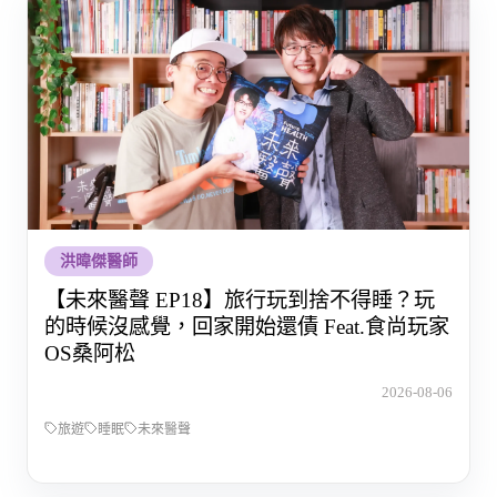
洪暐傑醫師
【未來醫聲 EP18】旅行玩到捨不得睡？玩
的時候沒感覺，回家開始還債 Feat.食尚玩家
OS桑阿松
2026-08-06
旅遊
睡眠
未來醫聲