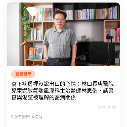
敘事醫學
寫下病房裡沒說出口的心情：林口長庚醫院
兒童過敏氣喘風溼科主治醫師林思偕，談書
寫與渴望被理解的醫病關係
2026-08-05
敘事醫學
林思偕