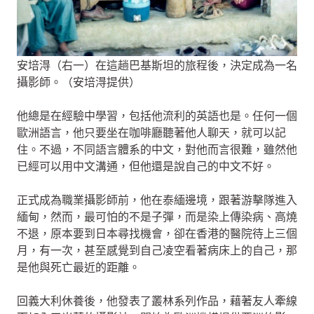
安培淂（右一）在這趟巴基斯坦的旅程後，決定成為一名
攝影師。（安培淂提供）
他總是在經驗中學習，包括他流利的英語也是。任何一個
歐洲語言，他只要坐在咖啡廳聽著他人聊天，就可以記
住。不過，不同語言體系的中文，對他而言很難，雖然他
已經可以用中文溝通，但他還是說自己的中文不好。
正式成為職業攝影師前，他在泰緬邊境，跟著游擊隊進入
緬甸，然而，最可怕的不是子彈，而是染上傳染病、高燒
不退，原本要到日本尋找機會，卻在香港的醫院待上三個
月，有一次，甚至感覺到自己凌空看著病床上的自己，那
是他與死亡最近的距離。
回義大利休養後，他發表了叢林系列作品，藉著友人牽線