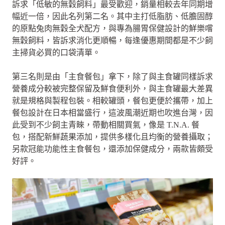
訴求「低敏的無穀飼料」最受歡迎，銷量相較去年同期增
幅近一倍，因此名列第二名。其中主打低脂肪、低膽固醇
的原點兔肉無穀全犬配方，與專為腸胃保健設計的鮮樂嚐
無穀飼料，皆訴求消化更順暢，每逢優惠期間都是不少飼
主掃貨必買的口袋清單。
第三名則是由「主食餐包」拿下，除了與主食罐同樣訴求
營養成分較被完整保留及鮮食便利外，與主食罐最大差異
就是規格與製程包裝。相較罐頭，餐包更便於攜帶，加上
餐包設計在日本相當盛行，這波風潮近期也吹進台灣，因
此受到不少飼主青睞，帶動相關買氣，像是 T.N.A. 餐
包，搭配新鮮蔬果添加，提供多樣化且均衡的營養攝取；
另款冠能功能性主食餐包，還添加保健成分，兩款皆頗受
好評。