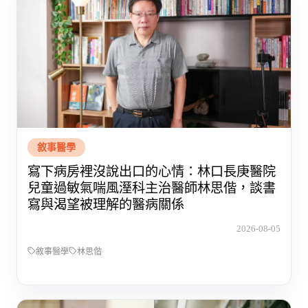
敘事醫學
寫下病房裡沒說出口的心情：林口長庚醫院
兒童過敏氣喘風溼科主治醫師林思偕，談書
寫與渴望被理解的醫病關係
2026-08-05
敘事醫學
林思偕