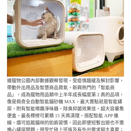
據寵物公園內部數據觀察發現，受疫情趨緩及解封影響，
帶動外出用品及智慧商品買氣，新興熱門的「智能商
品」，成為寵物用品類中上半年成長幅度第 2 高的品項，
像是佩奇全自動智能貓砂機 MAX，最大賣點就是智能鏟
屎，附有智能噴霧淨味器，除臭抑菌效果佳，超大容量集
便盒，最長標榜可累積 15 天再清理，搭配智能 APP 連
線，還可追蹤貓咪的如廁習慣，因此即便短暫出遊也不需
擔心鏟屎問題，很受忙碌上班族及有外出需求飼主喜愛；