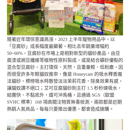
隨著近年環保意識高漲，2023 上半年寵物用品中，以
「豆腐砂」成長幅度最顯著，相比去年銷量增幅約
50~60%，豆腐砂在市場上是相對新型的貓砂產品，由豆
腐渣或豌豆纖維等植物性原料製成，或是結合礦砂優點的
混合型豆腐砂，主打環保、天然，且重量輕、低粉塵，因
而很受許多年輕貓奴推崇，像是 Honeycare 的吸水釋香魔
法貓砂，標榜吸水時散發淡淡茉莉花香，除臭效果有感，
讓貓奴讚不絕口；艾可豆腐貓砂則主打 1.5 秒秒速吸水，
結團快、不黏底外，還可沖馬桶，且通過 SGS（歐盟
SVHC 標準）168 項高關注物質無毒檢測，兩款都是近期
熱銷人氣商品，每每只要推出優惠，都會造成搶購。