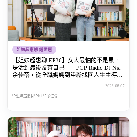
姐妹超惠聊 鐘盈惠
【姐妹超惠聊 EP36】女人最怕的不是累，
是活到最後沒有自己——POP Radio DJ Nia
余佳蓓，從全職媽媽到重新找回人生主導權
的那段路
2026-08-07
Nia
姐妹超惠聊
余佳蓓