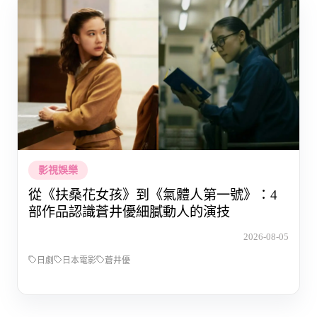
影視娛樂
從《扶桑花女孩》到《氣體人第一號》：4
部作品認識蒼井優細膩動人的演技
2026-08-05
日劇
日本電影
蒼井優