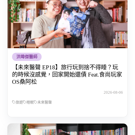
洪暐傑醫師
【未來醫聲 EP18】旅行玩到捨不得睡？玩
的時候沒感覺，回家開始還債 Feat.食尚玩家
OS桑阿松
2026-08-06
旅遊
睡眠
未來醫聲