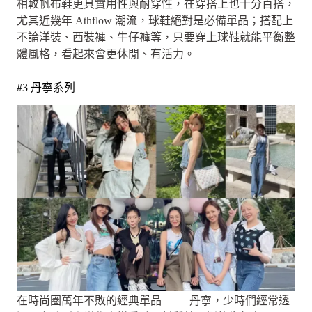
相較帆布鞋更具實用性與耐穿性，在穿搭上也十分百搭，
尤其近幾年 Athflow 潮流，球鞋絕對是必備單品；搭配上
不論洋裝、西裝褲、牛仔褲等，只要穿上球鞋就能平衡整
體風格，看起來會更休閒、有活力。
#3 丹寧系列
在時尚圈萬年不敗的經典單品 —— 丹寧，少時們經常透