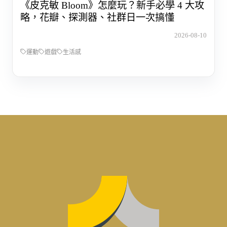
《皮克敏 Bloom》怎麼玩？新手必學 4 大攻
略，花瓣、探測器、社群日一次搞懂
2026-08-10
運動
遊戲
生活感