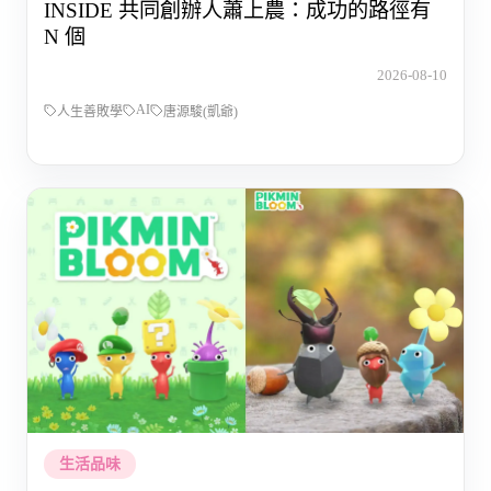
INSIDE 共同創辦人蕭上農：成功的路徑有
N 個
2026-08-10
AI
人生善敗學
唐源駿(凱爺)
生活品味