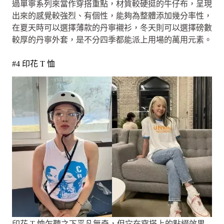
過單寧系列來當作穿搭重點，材質較硬挺的牛仔布，呈現
出來的感覺較強烈、有個性，能夠為整體添加幾分率性，
在夏天時可以選擇薄款的丹寧襯衫，冬天則可以選擇磅數
較厚的丹寧外套，是不分四季都能派上用場的萬用元素。
#4 印花 T 恤
印花 T 恤乍聽之下平凡無奇，但它在穿搭上的點綴效果