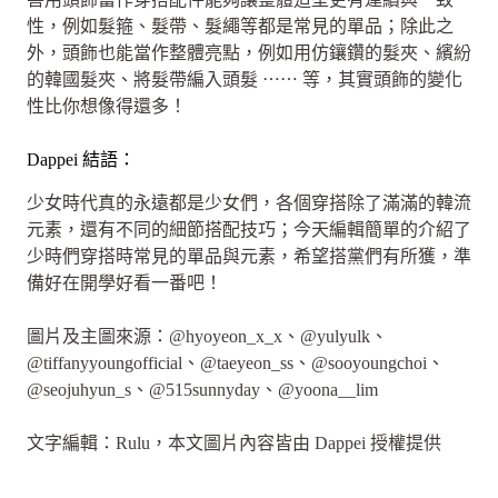
性，例如髮箍、髮帶、髮繩等都是常見的單品；除此之
外，頭飾也能當作整體亮點，例如用仿鑲鑽的髮夾、繽紛
的韓國髮夾、將髮帶編入頭髮 ⋯⋯ 等，其實頭飾的變化
性比你想像得還多！
Dappei 結語：
少女時代真的永遠都是少女們，各個穿搭除了滿滿的韓流
元素，還有不同的細節搭配技巧；今天編輯簡單的介紹了
少時們穿搭時常見的單品與元素，希望搭黨們有所獲，準
備好在開學好看一番吧！
圖片及主圖來源：@hyoyeon_x_x、@yulyulk、
@tiffanyyoungofficial、@taeyeon_ss、@sooyoungchoi、
@seojuhyun_s、@515sunnyday、@yoona__lim
文字編輯：Rulu，本文圖片內容皆由 Dappei 授權提供