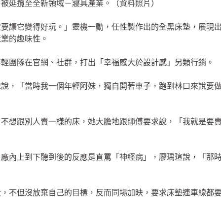
，被延攬至全新領域－寢具產業。（資料照片）
定要讓它變得好玩。」靈機一動，任性製作出的全黑床墊，展現
產業的趣味性。
年輕團隊在官網、社群，打出「幸福感大於設計感」另類行銷。
地說，「當時我一個年輕阿妹，獨自開著車子，跑到林口來說要
，不想跟別人賣一樣的床，她大膽地跟師傅要求說，「我就是要
，廠內上到下聽到後的反應是直罵「神經病」，廖瑀瑄說，「那
」
段，不但沒放棄自己的目標，反而同場加映，要求床墊連車線都