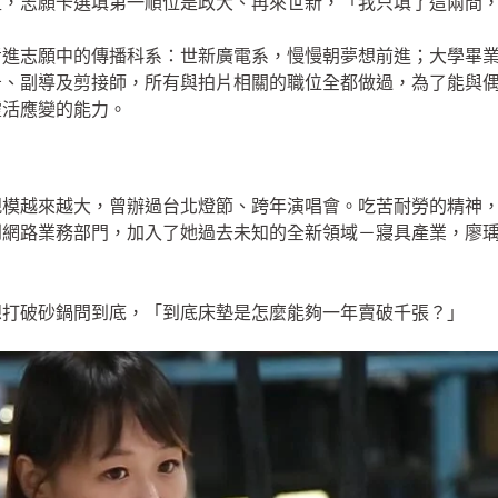
瑄，志願卡選填第一順位是政大、再來世新，「我只填了這兩間
考進志願中的傳播科系：世新廣電系，慢慢朝夢想前進；大學畢
告、副導及剪接師，所有與拍片相關的職位全都做過，為了能與
靈活應變的能力。
規模越來越大，曾辦過台北燈節、跨年演唱會。吃苦耐勞的精神
到網路業務部門，加入了她過去未知的全新領域－寢具產業，廖
想打破砂鍋問到底，「到底床墊是怎麼能夠一年賣破千張？」