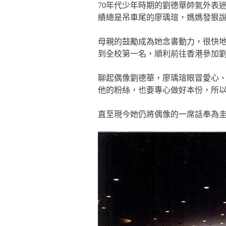
70年代少年時期的劉德華帥氣外表
績總是吊車尾的廖瑀瑄，媽媽發狠
母親的鼓勵成為她念書動力，很快
到全校第一名，順利前往香港參加
聊起偶像劉德華，廖瑀瑄眼冒愛心
他的粉絲，也要專心做好本份，所
直至現今她仍將偶像的一席話奉為