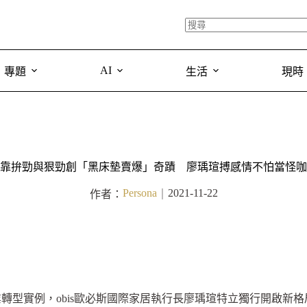
AI
專題
生活
現時
靠拚勁與狠勁創「黑床墊賣爆」奇蹟 廖瑀瑄搏感情不怕當怪咖
Persona
2021-11-22
作者：
｜
轉型實例，obis歐必斯國際家居執行長廖瑀瑄特立獨行開啟新