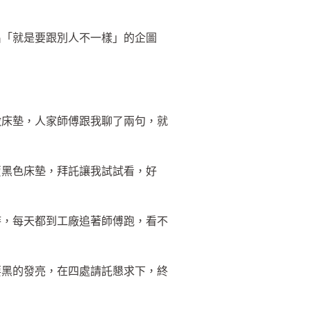
出「就是要跟別人不一樣」的企圖
做床墊，人家師傅跟我聊了兩句，就
賣黑色床墊，拜託讓我試試看，好
時，每天都到工廠追著師傅跑，看不
要黑的發亮，在四處請託懇求下，終