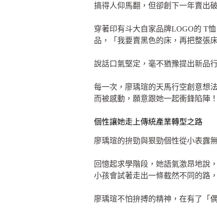
搞得人仰馬翻，但卻創下一年賣出
穿著印有斗大自家品牌LOGO的 
品，「我要賣黑色的床，再把整張
說話口氣堅定，毫不猶豫提出新品行銷
每一次，廖瑀瑄的天馬行空創意想
而被感動，願意跟她一起衝鋒陷陣
個性讓她走上傳統產業轉型之路
廖瑀瑄的拚勁與狠勁個性從小表露
回憶起求學階段，她語氣激昂地說
小孩會試著走出一條截然不同的路
廖瑀瑄不怕拚搏的精神，在有了「