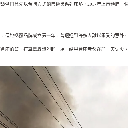
破例同意先以預購方式銷售鑽黑系列床墊，2017年上市預購一個
遂，但她透露品牌成立第一年，曾遭遇到許多人難以承受的意外
滿倉庫的貨，打算轟轟烈烈幹一場，結果倉庫竟然在前一天失火