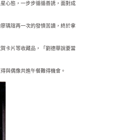
追星心態，一步步循循善誘，面對成
的廖瑀瑄再一次的發憤苦讀，終於拿
祝賀卡片等收藏品，「劉德華說要當
贏得與偶像共進午餐難得機會。