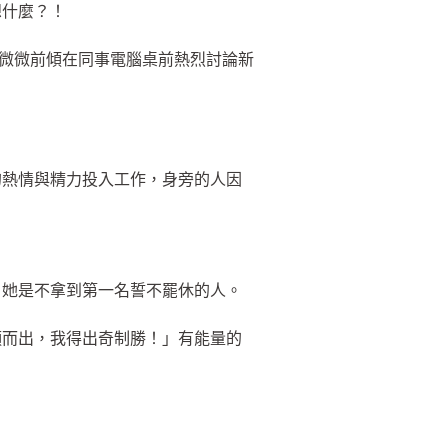
想什麼？！
體微微前傾在同事電腦桌前熱烈討論新
的熱情與精力投入工作，身旁的人因
，她是不拿到第一名誓不罷休的人。
穎而出，我得出奇制勝！」有能量的