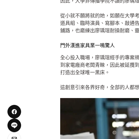
因此，大學非傳播學院不讀的廖瑀
從小就不願將就的她，如願在大學
道具組、臨時演員、寫腳本、敲通
鋪路，也磨練出廖瑀瑄耐操耐磨、
門外漢進家具業一鳴驚人
全心投入職場，廖瑀瑄經手的專案
到家電廠商老闆青睞，因此被延攬
打造出全球唯一黑床。
這創意引來各界好奇，全部的人都