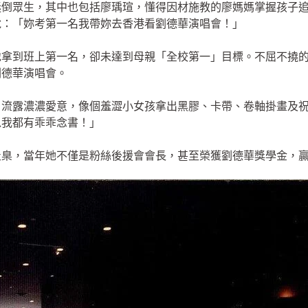
迷倒眾生，其中也包括廖瑀瑄，懂得因材施教的廖媽媽掌握孩子
說：「妳考第一名我帶妳去香港看劉德華演唱會！」
地拿到班上第一名，卻未達到母親「全校第一」目標。不屈不撓
劉德華演唱會。
、流露濃濃愛意，像個羞澀小女孩拿出黑膠、卡帶、卷軸掛畫及
以我都有乖乖念書！」
圭臬，當年她不僅是粉絲後援會會長，甚至榮獲劉德華獎學金，