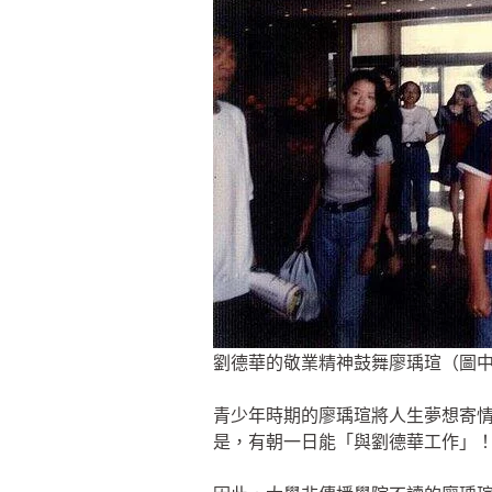
劉德華的敬業精神鼓舞廖瑀瑄（圖
青少年時期的廖瑀瑄將人生夢想寄
是，有朝一日能「與劉德華工作」