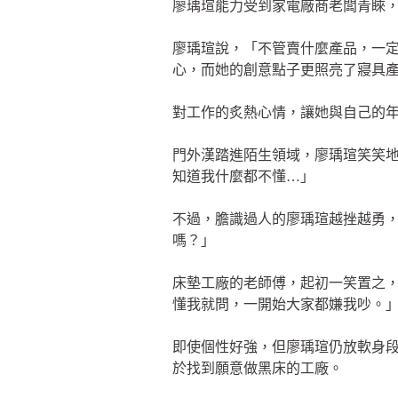
廖瑀瑄能力受到家電廠商老闆青睞
廖瑀瑄說，「不管賣什麼產品，一
心，而她的創意點子更照亮了寢具
對工作的炙熱心情，讓她與自己的
門外漢踏進陌生領域，廖瑀瑄笑笑
知道我什麼都不懂…」
不過，膽識過人的廖瑀瑄越挫越勇
嗎？」
床墊工廠的老師傅，起初一笑置之
懂我就問，一開始大家都嫌我吵。
即使個性好強，但廖瑀瑄仍放軟身
於找到願意做黑床的工廠。