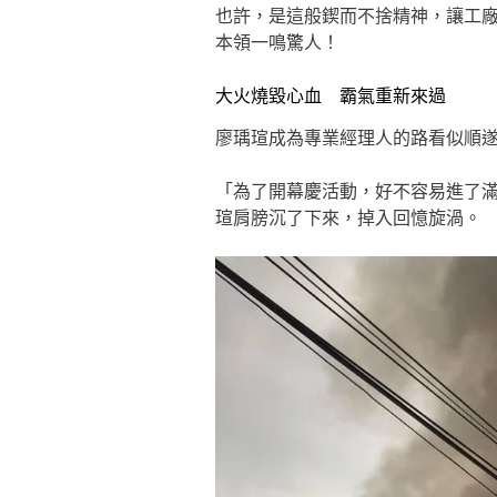
也許，是這般鍥而不捨精神，讓工廠
本領一鳴驚人！
大火燒毀心血 霸氣重新來過
廖瑀瑄成為專業經理人的路看似順
「為了開幕慶活動，好不容易進了
瑄肩膀沉了下來，掉入回憶旋渦。