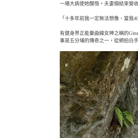
一場大病使她醒悟。夫妻倆結束營
「十多年前我一定無法想像，當我4
有健身界正能量曲線女神之稱的Gi
事是五分埔的傳奇之一，從網拍白