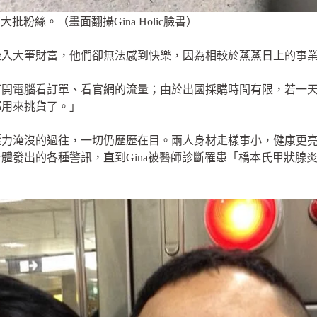
批粉絲。（畫面翻攝Gina Holic臉書）
賺入大筆財富，他們卻無法感到快樂，因為相較於蒸蒸日上的事
開電腦看訂單、看官網的流量；由於出國採購時間有限，若一天
都用來挑貨了。」
壓力淹沒的過往，一切仍歷歷在目。兩人身材走樣事小，健康更
體發出的各種警訊，直到Gina被醫師診斷罹患「橋本氏甲狀腺
。