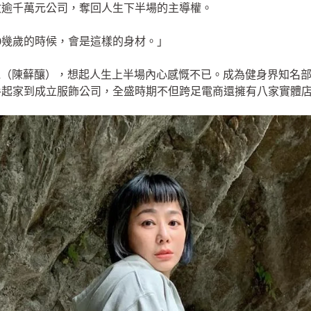
收逾千萬元公司，奪回人生下半場的主導權。
0幾歲的時候，會是這樣的身材。」
na（陳蘚釀），想起人生上半場內心感慨不已。成為健身界知名
手起家到成立服飾公司，全盛時期不但跨足電商還擁有八家實體