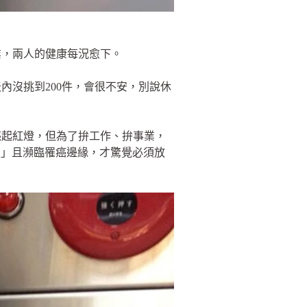
業，兩人的健康每況愈下。
內沒挑到200件，會很不安，別說休
亮起紅燈，但為了拚工作、拚事業，
炎」且瀕臨罹癌邊緣，才驚覺必須放