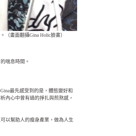
面翻攝Gina Holic臉書）
有的喘息時間。
Gina最先感受到的是，體態變好和
剖析內心中曾有過的掙扎與煎熬感，
又可以幫助人的瘦身產業，做為人生