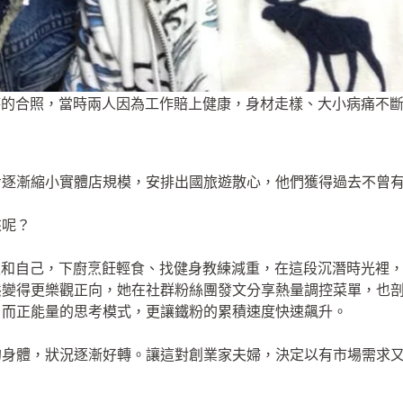
的合照，當時兩人因為工作賠上健康，身材走樣、大小病痛不斷。（畫
步逐漸縮小實體店規模，安排出國旅遊散心，他們獲得過去不曾
來呢？
先生和自己，下廚烹飪輕食、找健身教練減重，在這段沉潛時光裡，
態變得更樂觀正向，她在社群粉絲團發文分享熱量調控菜單，也
，而正能量的思考模式，更讓鐵粉的累積速度快速飆升。
的身體，狀況逐漸好轉。讓這對創業家夫婦，決定以有市場需求