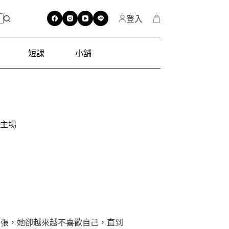
登入
短課
小舖
生主場
擴張，她卻越來越不喜歡自己，直到