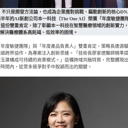
le）不只是開發方法論，也成為企業應對挑戰、驅動創新的核心D
僅半年的AI新創公司本一科技（The One AI）榮獲「年度敏
。這份雙重肯定，除了彰顯本一科技在智慧醫療領域的創新實力
T）能有效解決醫療體系高耗竭、低效率的困境。
賞「年度敏捷團隊」與「年度產品負責人」雙重肯定，策略長唐源
透過跨界協作，為專案注入創新思維。「技術長廖家德醫師精準
瓊玉建構成可持續的商業模式。」這種跨域共融特質，完整體現
短時間內，從眾多競爭對手中脫穎而出的關鍵。