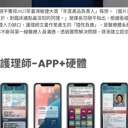
硯平獲得2025年臺灣敏捷大賞「年度產品負責人」殊榮。（圖
自於，對臨床痛點最深刻的同理。」營運長范硯平指出，根據衛
4萬的護理人力缺口，護理師文書作業產生的「隱性負擔」，是醫療
隊不斷與第一線醫療人員溝通，透過實際解決問題，逐漸建立起