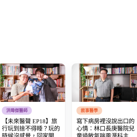
洪暐傑醫師
敘事醫學
【未來醫聲 EP18】旅
寫下病房裡沒說出口的
行玩到捨不得睡？玩的
心情：林口長庚醫院兒
時候沒感覺，回家開始
童過敏氣喘風溼科主治