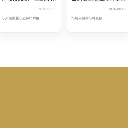
還債 Feat.食尚玩家OS
醫師林思偕，談書寫與
2026-08-06
2026-08-05
桑阿松
渴望被理解的醫病關係
未來醫聲
旅遊
睡眠
敘事醫學
林思偕