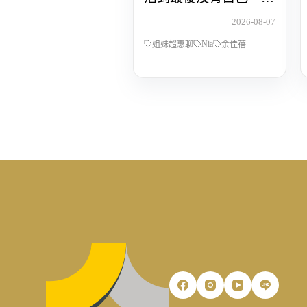
POP Radio DJ Nia 余佳
2026-08-07
蓓，從全職媽媽到重新
Nia
找回人生主導權的那段
姐妹超惠聊
余佳蓓
路