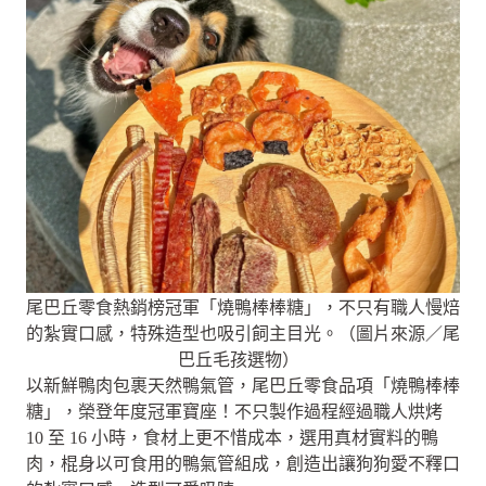
尾巴丘零食熱銷榜冠軍「燒鴨棒棒糖」，不只有職人慢焙
的紮實口感，特殊造型也吸引飼主目光。（圖片來源／尾
巴丘毛孩選物）
以新鮮鴨肉包裹天然鴨氣管，尾巴丘零食品項「燒鴨棒棒
糖」，榮登年度冠軍寶座！不只製作過程經過職人烘烤
10 至 16 小時，食材上更不惜成本，選用真材實料的鴨
肉，棍身以可食用的鴨氣管組成，創造出讓狗狗愛不釋口