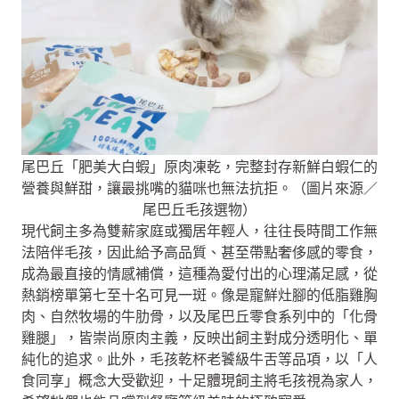
尾巴丘「肥美大白蝦」原肉凍乾，完整封存新鮮白蝦仁的
營養與鮮甜，讓最挑嘴的貓咪也無法抗拒。（圖片來源／
尾巴丘毛孩選物）
現代飼主多為雙薪家庭或獨居年輕人，往往長時間工作無
法陪伴毛孩，因此給予高品質、甚至帶點奢侈感的零食，
成為最直接的情感補償，這種為愛付出的心理滿足感，從
熱銷榜單第七至十名可見一斑。像是寵鮮灶腳的低脂雞胸
肉、自然牧場的牛肋骨，以及尾巴丘零食系列中的「化骨
雞腿」，皆崇尚原肉主義，反映出飼主對成分透明化、單
純化的追求。此外，毛孩乾杯老饕級牛舌等品項，以「人
食同享」概念大受歡迎，十足體現飼主將毛孩視為家人，