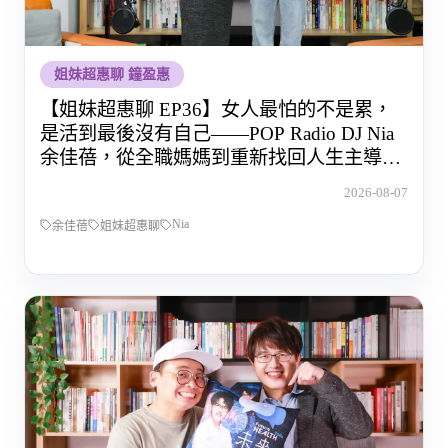
姐妹超惠聊 鐘盈惠
【姐妹超惠聊 EP36】女人最怕的不是累，
是活到最後沒有自己——POP Radio DJ Nia
余佳蓓，從全職媽媽到重新找回人生主導權
的那段路
2026-08-07
Nia
余佳蓓
姐妹超惠聊