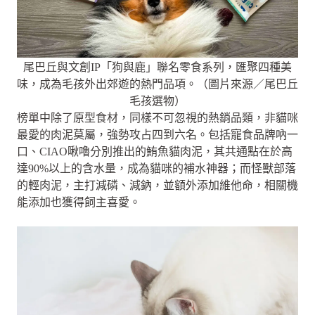
尾巴丘與文創IP「狗與鹿」聯名零食系列，匯聚四種美
味，成為毛孩外出郊遊的熱門品項。（圖片來源／尾巴丘
毛孩選物）
榜單中除了原型食材，同樣不可忽視的熱銷品類，非貓咪
最愛的肉泥莫屬，強勢攻占四到六名。包括寵食品牌吶一
口、CIAO啾嚕分別推出的鮪魚貓肉泥，其共通點在於高
達90%以上的含水量，成為貓咪的補水神器；而怪獸部落
的輕肉泥，主打減磷、減鈉，並額外添加維他命，相關機
能添加也獲得飼主喜愛。