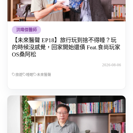
洪暐傑醫師
【未來醫聲 EP18】旅行玩到捨不得睡？玩
的時候沒感覺，回家開始還債 Feat.食尚玩家
OS桑阿松
2026-08-06
旅遊
睡眠
未來醫聲