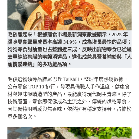
毛孩寵起來！根據寵食市場最新洞察數據顯示，2025 年
貓咪零食聲量成長率高達 34.9%，成為增長最快的品項；
狗狗零食討論量也占整體近三成。反映出寵物零食已從過
去單純給狗貓的嘴饞消遣品，進化成兼具營養補給與「人
寵情感連結」的多功能品項。
毛孩選物領導品牌尾巴丘 Tailshill，整理年度熱銷數據，
公布零食 TOP 10 排行，發現具備職人手作溫度、健康食
材與趣味吸睛造型的產品，最能贏得現代飼主青睞。除了
技術層面，零食即保健成為主流之外，傳統的烘乾零食，
因其獨特咀嚼感與焦香味，依然擁有穩定支持者，占據榜
單多個名次。