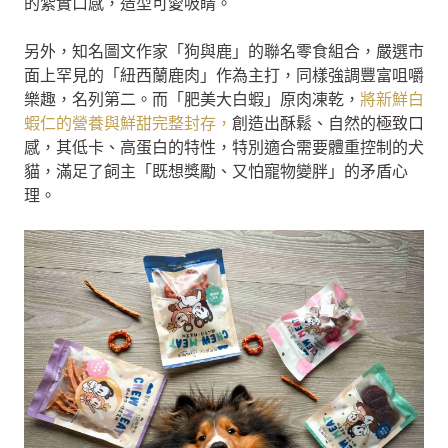
的紮實口感，造型可愛吸睛。
另外，知名圖文作家「狗與鹿」的聯名零食組合，嚴選市
面上罕見的「紐西蘭鹿肉」作為主打，同樣強調豐富咀嚼
樂趣，名列第二。而「肥美大白蝦」原肉凍乾，
將新鮮白
蝦仁的營養與鮮甜完整封存，
創造出酥鬆、自然的極致口
感，其低卡、高蛋白的特性，特別適合需要體重控制的犬
貓，滿足了飼主「既想獎勵、又怕寵物變胖」的矛盾心
理。