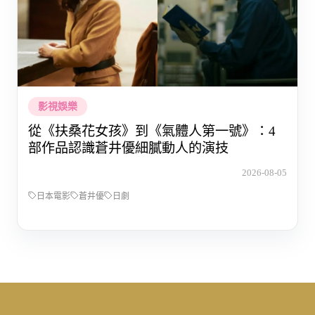
影視娛樂
從《扶桑花女孩》到《氣體人第一號》：4
部作品認識蒼井優細膩動人的演技
2026-08-05
日本電影
蒼井優
日劇