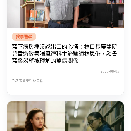
敘事醫學
寫下病房裡沒說出口的心情：林口長庚醫院
兒童過敏氣喘風溼科主治醫師林思偕，談書
寫與渴望被理解的醫病關係
2026-08-05
敘事醫學
林思偕