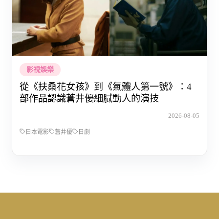
影視娛樂
從《扶桑花女孩》到《氣體人第一號》：4
部作品認識蒼井優細膩動人的演技
2026-08-05
日本電影
蒼井優
日劇