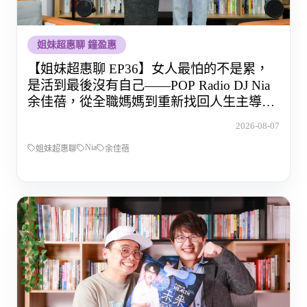
姐妹超惠聊 鐘盈惠
【姐妹超惠聊 EP36】女人最怕的不是累，
是活到最後沒有自己——POP Radio DJ Nia
余佳蓓，從全職媽媽到重新找回人生主導權
的那段路
2026-08-07
Nia
姐妹超惠聊
余佳蓓