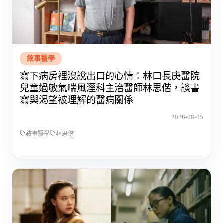
敘事醫學
寫下病房裡沒說出口的心情：林口長庚醫院
兒童過敏氣喘風溼科主治醫師林思偕，談書
寫與渴望被理解的醫病關係
2026-08-05
敘事醫學
林思偕