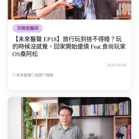
洪暐傑醫師
【未來醫聲 EP18】旅行玩到捨不得睡？玩
的時候沒感覺，回家開始還債 Feat.食尚玩家
OS桑阿松
2026-08-06
未來醫聲
旅遊
睡眠