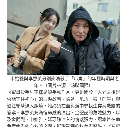
申始雅與李慧英分別飾演殺手「爪角」的年輕時期與老
年。（圖片來源／鴻聯國際）
《聖母殺手》不僅是殺手動作片，更是關於「人老去後是
否能守住初心」的血淚故事。隨著「爪角」被「鬥牛」與
過往罪孽逼入絕境，她必須在血與淚中尋找生存與救贖的
答案。李慧英充滿宿命感的演出、金聖喆的危險魅力，以
及金武烈、申始雅、延玗臻注入的情感張力，讓本片在血
色宿命與內心救贖之間，展現獨特的甜美與殘酷。《聖母