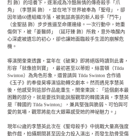
烈 飾）的培養下，逐漸成為冷酷無情的傳奇殺手「爪
角」（李慧英 飾），並在地下世界被奉為「聖母」，卻
因年過60遭組織冷落，被氣燄高張的新人殺手「鬥牛」
（金聖喆 飾）步步進逼至命運邊緣。一次行動中，她重
傷倒下，被「姜醫師」（延玗臻 飾）所救，意外喚醒內
心深處被遺忘的初心，卻也讓她面臨殺手生涯的崩解危
機。
導演閔奎東透露，當年在《破果》即將絕版時讀到此書，
形容「就像撿到寶」，最初甚至以蒂妲・絲雲頓（Tilda
Swinton）為角色形象，還曾請與 Tilda Swinton 合作過
《玉子》的奉俊昊導演協助轉交劇本。然而遇見李慧英
後，他感受到這部作品能重生，閔奎東說：「這個劇本最
困難的部分，就是要找到能說服觀眾的韓國演員，李慧英
是『韓國的 Tilda Swinton』，兼具堅強與脆弱、可怕與可
愛的氣場，觀眾將能在大銀幕感受她的神祕魅力。」
現年62歲的李慧英此次在《聖母殺手》中挑戰大量高強度
動作戲，拍攝期間甚至因全力投入演出，而發生肋骨受傷