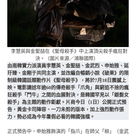
李慧英與金聖喆在《聖母殺手》中上演頂尖殺手瘋狂對
決。（圖片來源／鴻聯國際）
由南韓實力派演員李慧英、金聖喆、金武烈、申始雅、延
玗臻、金剛于共同主演，並改編自暢銷小說《破果》的限
制級韓國話題動作片《聖母殺手》，將於7月18日震撼上
映。電影講述年逾60的傳奇殺手「爪角」與窮追不捨的瘋
狂殺手「鬥牛」之間的血腥對決，是韓國罕見以「銀髮女
殺手」為主題的動作鉅獻。片商今日（1日）公開正式預
告，黃金卡司陣容、一刀未剪的版本，加上強烈動作張
力，勢必成為今年暑假必看的韓國強檔。
正式預告中，申始雅飾演的「指爪」在師父「柳」（金武