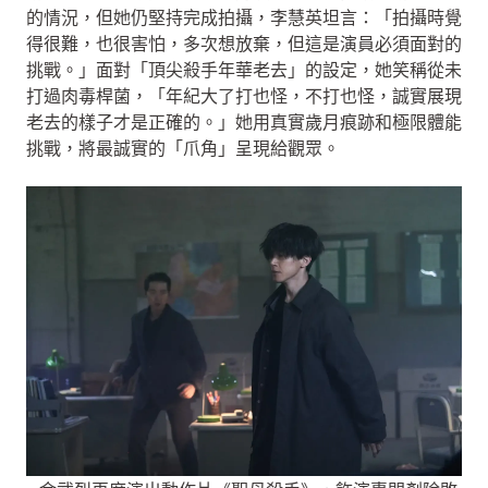
的情況，但她仍堅持完成拍攝，李慧英坦言：「拍攝時覺
得很難，也很害怕，多次想放棄，但這是演員必須面對的
挑戰。」面對「頂尖殺手年華老去」的設定，她笑稱從未
打過肉毒桿菌，「年紀大了打也怪，不打也怪，誠實展現
老去的樣子才是正確的。」她用真實歲月痕跡和極限體能
挑戰，將最誠實的「爪角」呈現給觀眾。