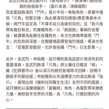
金武烈再度演出動作片《聖母殺手》，飾演專門剷除敗
類的始祖殺手，（圖片來源／鴻聯國際）
而金聖喆飾演的「鬥牛」是片中另一焦點角色，原著中僅
與「爪角」短暫交鋒，為此導演特別撰寫8集影集劇本大
綱，將鬥牛設定為「不擇手段只為達到目的」且「對爪角
帶有瘋狂執念」的複雜角色。以「劇拋臉」著稱的金聖
喆，被讚譽為能勝任各種角色，本次也將精準展現「鬥
牛」的危險與深度，在關鍵場面爆發強烈情感，導演也笑
言：「若電影受歡迎，也許會拍攝『鬥牛』衍生影集。」
此外，金武烈、申始雅、延玗臻則是為這部片增添色彩的
重要演員。金武烈飾演「爪角」師父兼往日戰友「柳」，
繼《犯罪都市4》後以深沉內斂的氣場再次回歸，詮釋冷
酷殺手的壓迫感；申始雅則以充滿爆發力的演出飾演「指
爪」，展現出與《機制住院醫生生活》全然不同的面貌；
延玗臻則以溫暖細膩的「姜醫師」角色，為電影帶來療癒
力量，撫慰殺手世界的冷酷，為「爪角」打開封閉的內
心。