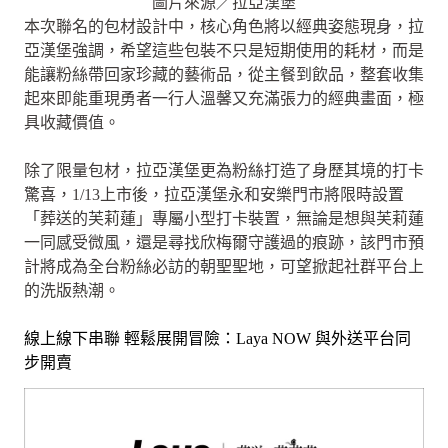
圖片來源／拉亞漢堡
本次聯名的包材設計中，核心角色將以經典姿態現身，拉
亞漢堡強調，希望這些包裝不只是短期使用的耗材，而是
能讓粉絲帶回家珍藏的藝術品，從主餐到飲品，整套收集
起來即能重現勇者一行人溫馨又充滿張力的經典畫面，極
具收藏價值。
除了限量包材，拉亞漢堡更為粉絲打造了身歷其境的打卡
驚喜，1/13上市後，拉亞漢堡永和安樂門市將限時設置
「葬送的芙莉蓮」專屬小型打卡裝置，無論是想與芙莉蓮
一同感受微風，還是尋找欣梅爾守護過的痕跡，該門市預
計將成為全台粉絲必訪的朝聖聖地，可望掀起社群平台上
的洗版熱潮。
線上線下串聯 輕鬆展開冒險：Laya NOW 與外送平台同
步開賣