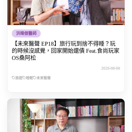
洪暐傑醫師
【未來醫聲 EP18】旅行玩到捨不得睡？玩
的時候沒感覺，回家開始還債 Feat.食尚玩家
OS桑阿松
2026-08-06
旅遊
睡眠
未來醫聲