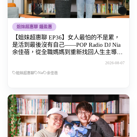
姐妹超惠聊 鐘盈惠
【姐妹超惠聊 EP36】女人最怕的不是累，
是活到最後沒有自己——POP Radio DJ Nia
余佳蓓，從全職媽媽到重新找回人生主導權
的那段路
2026-08-07
Nia
姐妹超惠聊
余佳蓓