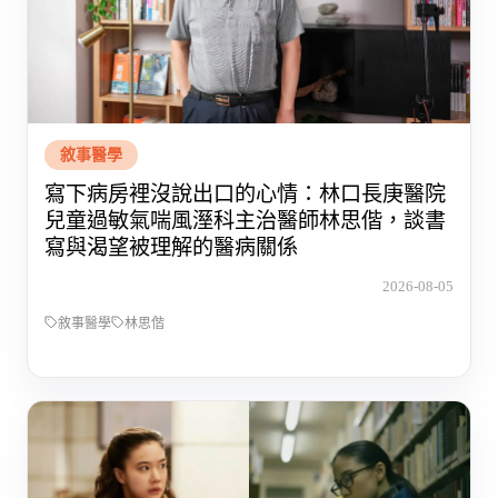
敘事醫學
寫下病房裡沒說出口的心情：林口長庚醫院
兒童過敏氣喘風溼科主治醫師林思偕，談書
寫與渴望被理解的醫病關係
2026-08-05
敘事醫學
林思偕