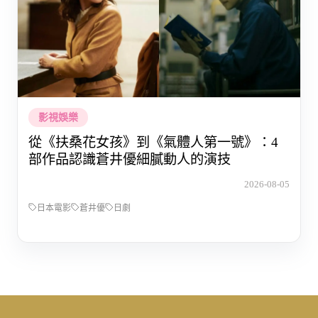
影視娛樂
從《扶桑花女孩》到《氣體人第一號》：4
部作品認識蒼井優細膩動人的演技
2026-08-05
日本電影
蒼井優
日劇