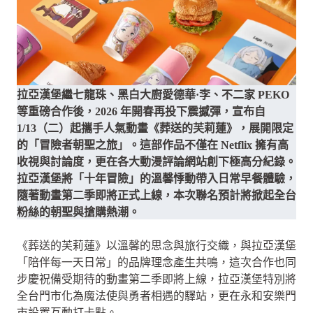
拉亞漢堡繼七龍珠、黑白大廚愛德華·李、不二家 PEKO
等重磅合作後，2026 年開春再投下震撼彈，宣布自
1/13（二）起攜手人氣動畫《葬送的芙莉蓮》，展開限定
的「冒險者朝聖之旅」。這部作品不僅在 Netflix 擁有高
收視與討論度，更在各大動漫評論網站創下極高分紀錄。
拉亞漢堡將「十年冒險」的溫馨悸動帶入日常早餐體驗，
隨著動畫第二季即將正式上線，本次聯名預計將掀起全台
粉絲的朝聖與搶購熱潮。
《葬送的芙莉蓮》以溫馨的思念與旅行交織，與拉亞漢堡
「陪伴每一天日常」的品牌理念產生共鳴，這次合作也同
步慶祝備受期待的動畫第二季即將上線，拉亞漢堡特別將
全台門市化為魔法使與勇者相遇的驛站，更在永和安樂門
市設置互動打卡點。